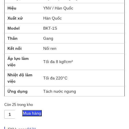
Hiệu
YNV / Hàn Quốc
Xuất xứ
Hàn Quốc
Model
BKT-1S
Thân
Gang
Kết nối
Nối ren
Áp lực làm
Tối đa 8 kgf/cm²
việc
Nhiệt độ làm
Tối đa 220°C
việc
Ứng dụng
Tách nước ngưng
Còn 25 trong kho
Bẫy
Mua hàng
hơi
phao
gang