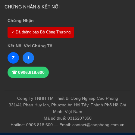
CHỨNG NHẬN & KẾT NỐI
Chứng Nhận
✓ Đã thông báo Bộ Công Thương
Kết Nối Với Chúng Tôi
Z
f
☎ 0906.818.600
Công Ty TNHH TM Thiết Bị Công Nghiệp Cao Phong
331/41 Phan Huy Ích, Phường An Hội Tây, Thành Phố Hồ Chí
Minh, Việt Nam
Mã số thuế: 0315207350
Hotline: 0906.818.600 — Email: contact@caophong.com.vn