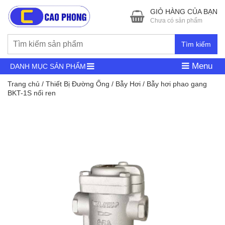
GIỎ HÀNG CỦA BẠN
Chưa có sản phẩm
Tìm kiếm
Menu
DANH MỤC SẢN PHẨM
Trang chủ
/
Thiết Bị Đường Ống
/
Bẫy Hơi
/ Bẫy hơi phao gang
BKT-1S nối ren