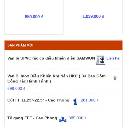
1.039.000
₫
850.000
₫
SẢN PHẨM MỚI
Van bi UPVC rắc co điều khiển điện SAMWON
Liên hệ
Van Bi Inox Điều Khiển Khí Nén HKC ( Đã Bao Gồm
Công Tắc Hành Trình )
699.000
₫
Cút FF 11.25°-22.5° - Cao Phong
281.000
₫
Tê gang FFF - Cao Phong
385.000
₫