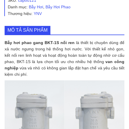
SKU:
capo0121
BKT-
Danh mục:
Bẫy Hơi
,
Bẫy Hơi Phao
1S
Thương hiệu:
YNV
nối
ren
số
lượng
MÔ TẢ SẢN PHẨM
Bẫy hơi phao gang BKT-1S nối ren
là thiết bị chuyên dùng để
xả nước ngưng trong hệ thống hơi nước. Với thiết kế nhỏ gọn,
kết nối ren linh hoạt và hoạt động hoàn toàn tự động nhờ cơ cấu
phao, BKT-1S là lựa chọn tối ưu cho nhiều hệ thống
van công
nghiệp
vừa và nhỏ có không gian lắp đặt hạn chế và yêu cầu tiết
kiệm chi phí.