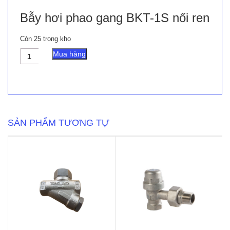
Bẫy hơi phao gang BKT-1S nối ren
Còn 25 trong kho
Bẫy
Mua hàng
hơi
phao
gang
BKT-
1S
nối
ren
SẢN PHẨM TƯƠNG TỰ
số
lượng