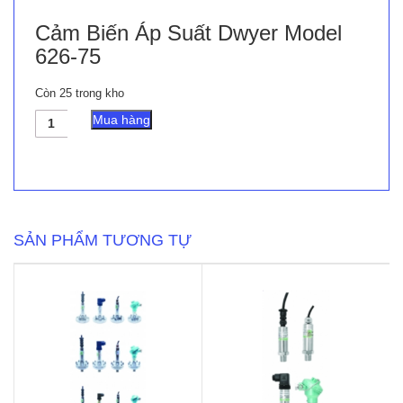
Cảm Biến Áp Suất Dwyer Model
626-75
Còn 25 trong kho
Cảm
Mua hàng
Biến
Áp
Suất
Dwyer
Model
626-
75
SẢN PHẨM TƯƠNG TỰ
số
lượng