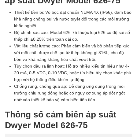
áp suất Dwyer Model 626-75
Thiết kế bền bỉ: Vỏ bọc đạt chuẩn NEMA 4X (IP66), đảm bảo
khả năng chống bụi và nước tuyệt đối trong các môi trường
khắc nghiệt.
Độ chính xác cao: Model 626-75 thuộc loại 626 có độ sai số
thấp chỉ ±0.25% trên toàn dải đo.
Vật liệu chất lượng cao: Phần cảm biến và bộ phận tiếp xúc
với môi chất được chế tạo từ thép không gỉ 316L, cho độ
bền và khả năng kháng hóa chất vượt trội.
Tùy chọn đầu ra linh hoạt: Hỗ trợ nhiều kiểu tín hiệu như 4-
20 mA, 0-5 VDC, 0-10 VDC, hoặc tín hiệu tùy chọn khác phù
hợp với hệ thống điều khiển tự động.
Chống rung, chống quá áp: Dễ dàng ứng dụng trong môi
trường chịu rung động hoặc có nguy cơ xung áp đột ngột
nhờ vào thiết kế bảo vệ cảm biến tiên tiến.
Thông số cảm biến áp suất
Dwyer Model 626-75