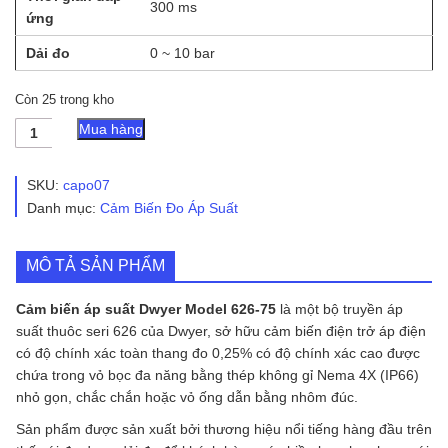
300 ms
ứng
Dải đo
0 ~ 10 bar
Còn 25 trong kho
Cảm
Mua hàng
Biến
Áp
Suất
SKU:
capo07
Dwyer
Danh mục:
Cảm Biến Đo Áp Suất
Model
626-
75
MÔ TẢ SẢN PHẨM
số
lượng
Cảm biến áp suất Dwyer Model 626-75
là một bộ truyền áp
suất thuôc seri 626 của Dwyer, sở hữu cảm biến điện trở áp điện
có độ chính xác toàn thang đo 0,25% có độ chính xác cao được
chứa trong vỏ bọc đa năng bằng thép không gỉ Nema 4X (IP66)
nhỏ gọn, chắc chắn hoặc vỏ ống dẫn bằng nhôm đúc.
Sản phẩm được sản xuất bởi thương hiệu nổi tiếng hàng đầu trên