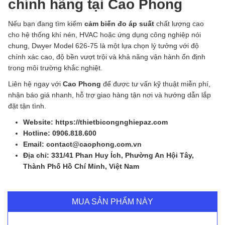
chính hãng tại Cao Phong
Nếu bạn đang tìm kiếm
cảm biến đo áp suất
chất lượng cao
cho hệ thống khí nén, HVAC hoặc ứng dụng công nghiệp nói
chung, Dwyer Model 626-75 là một lựa chọn lý tưởng với độ
chính xác cao, độ bền vượt trội và khả năng vận hành ổn định
trong môi trường khắc nghiệt.
Liên hệ ngay với
Cao Phong
để được tư vấn kỹ thuật miễn phí,
nhận báo giá nhanh, hỗ trợ giao hàng tận nơi và hướng dẫn lắp
đặt tận tình.
Website: https://thietbicongnghiepaz.com
Hotline: 0906.818.600
Email: contact@caophong.com.vn
Địa chỉ: 331/41 Phan Huy Ích, Phường An Hội Tây,
Thành Phố Hồ Chí Minh, Việt Nam
MUA SẢN PHẨM NÀY