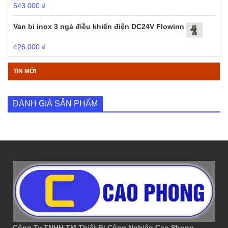
543.000
₫
Van bi inox 3 ngả điều khiển điện DC24V Flowinn
426.000
₫
TIN MỚI
ĐÁNH GIÁ SẢN PHẨM
Công Ty TNHH TM Thiết Bị Công Nghiệp Cao Phong
—