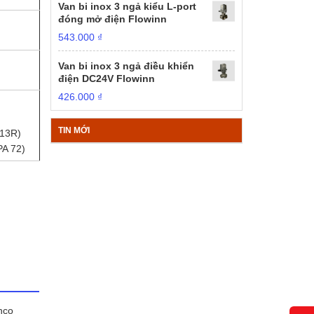
Van bi inox 3 ngả kiểu L-port
đóng mở điện Flowinn
543.000
₫
Van bi inox 3 ngả điều khiển
điện DC24V Flowinn
426.000
₫
TIN MỚI
 13R)
PA 72)
nco