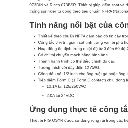
073DIN và Rinco 073BSR. Thiết bị giúp kiểm soát và 
thống sprinkler tự động theo tiêu chuẩn NFPA (National
Tính năng nổi bật của cô
Thiết kế theo chuẩn NFPA đảm bảo độ tin cậy tro
Công tắc 3 vị trí: giám sát tình trạng van bị phá h
Hoạt động ổn định trong nhiệt độ từ 0 đến 60 độ 
Có chỉ thị chuyển mạch bằng hình ảnh .
Thanh hành trình có thể điều chỉnh độ dài.
Tương thích với dây điện 12 AWG.
Cổng đấu nối 1/2 inch cho ống ruột gà hoặc ống t
Tiếp điểm Form C (1 Form C contact) chịu dòng l
10.1A tại 125/250VAC
2.0A tại 24VDC
Ứng dụng thực tế công t
Thiết bị FIG OSYR được sử dụng rộng rãi trong các h