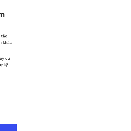
ám
 tắc
an khác
đầy đủ
rợ kỹ