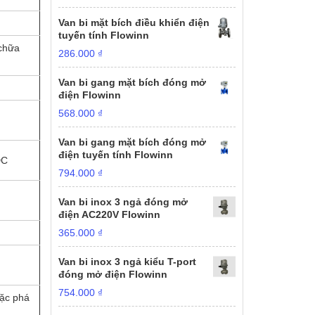
Van bi mặt bích điều khiển điện
tuyến tính Flowinn
chữa
286.000
₫
Van bi gang mặt bích đóng mở
điện Flowinn
568.000
₫
Van bi gang mặt bích đóng mở
điện tuyến tính Flowinn
DC
794.000
₫
Van bi inox 3 ngả đóng mở
điện AC220V Flowinn
365.000
₫
Van bi inox 3 ngả kiểu T-port
đóng mở điện Flowinn
754.000
₫
oặc phá