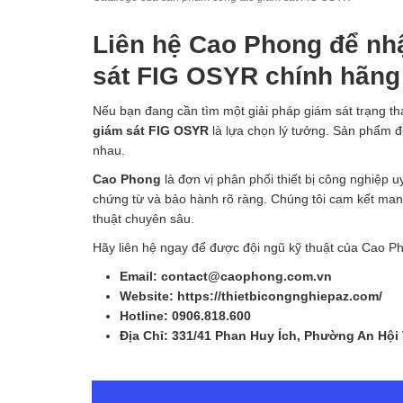
Liên hệ Cao Phong để nhậ
sát FIG OSYR chính hãng
Nếu bạn đang cần tìm một giải pháp giám sát trạng t
giám sát FIG OSYR
là lựa chọn lý tưởng. Sản phẩm đư
nhau.
Cao Phong
là đơn vị phân phối thiết bị công nghiệp 
chứng từ và bảo hành rõ ràng. Chúng tôi cam kết mang
thuật chuyên sâu.
Hãy liên hệ ngay để được đội ngũ kỹ thuật của Cao P
Email: contact@caophong.com.vn
Website: https://thietbicongnghiepaz.com/
Hotline:
‭
0906.818.600
Địa Chỉ: 331/41 Phan Huy Ích, Phường An Hội