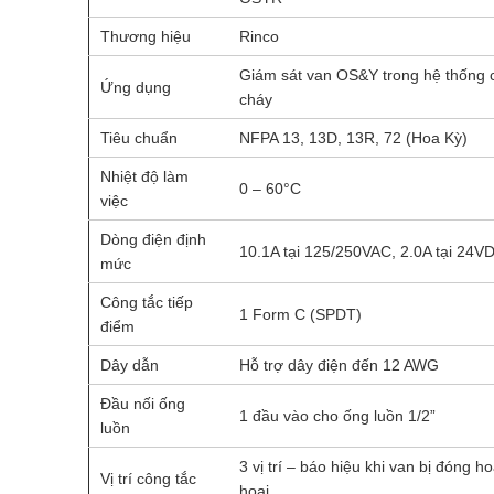
Thương hiệu
Rinco
Giám sát van OS&Y trong hệ thống 
Ứng dụng
cháy
Tiêu chuẩn
NFPA 13, 13D, 13R, 72 (Hoa Kỳ)
Nhiệt độ làm
0 – 60°C
việc
Dòng điện định
10.1A tại 125/250VAC, 2.0A tại 24V
mức
Công tắc tiếp
1 Form C (SPDT)
điểm
Dây dẫn
Hỗ trợ dây điện đến 12 AWG
Đầu nối ống
1 đầu vào cho ống luồn 1/2”
luồn
3 vị trí – báo hiệu khi van bị đóng h
Vị trí công tắc
hoại