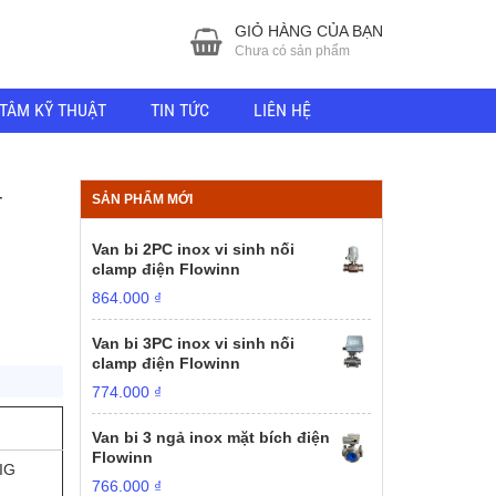
GIỎ HÀNG CỦA BẠN
Chưa có sản phẩm
TÂM KỸ THUẬT
TIN TỨC
LIÊN HỆ
–
SẢN PHẨM MỚI
Van bi 2PC inox vi sinh nối
clamp điện Flowinn
864.000
₫
Van bi 3PC inox vi sinh nối
clamp điện Flowinn
774.000
₫
Van bi 3 ngả inox mặt bích điện
Flowinn
IG
766.000
₫