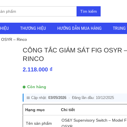
Tìm kiếm
THIỆU
THƯƠNG HIỆU
HƯỚNG DẪN MUA HÀNG
TRUNG 
G OSYR – Rinco
CÔNG TẮC GIÁM SÁT FIG OSYR 
RINCO
2.118.000
₫
Còn hàng
📅 Cập nhật:
03/05/2026
· Đăng lần đầu: 10/12/2025
Hạng mục
Chi tiết
OS&Y Supervisory Switch – Model F
Tên sản phẩm
OSYR