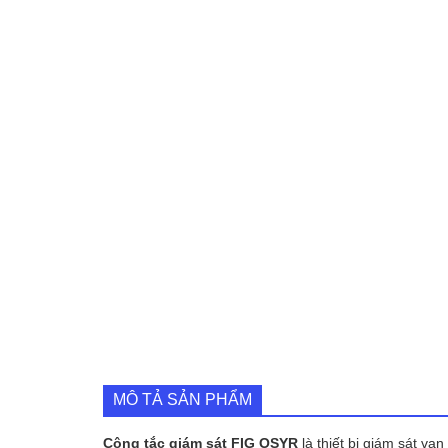
MÔ TẢ SẢN PHẨM
Công tắc giám sát FIG OSYR
là thiết bị giám sát v