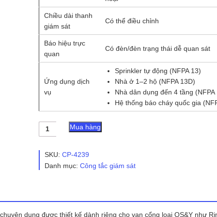
Chiều dài thanh
Có thể điều chỉnh
giám sát
Báo hiệu trực
Có đèn/đèn trạng thái dễ quan sát
quan
Sprinkler tự động (NFPA 13)
Ứng dụng dịch
Nhà ở 1–2 hộ (NFPA 13D)
vụ
Nhà dân dụng đến 4 tầng (NFPA
Hệ thống báo cháy quốc gia (NF
Công
Mua hàng
tắc
giám
sát
SKU:
CP-4239
FIG
Danh mục:
Công tắc giám sát
OSYR
-
Rinco
số
lượng
an chuyên dụng được thiết kế dành riêng cho van cổng loại OS&Y như Ri