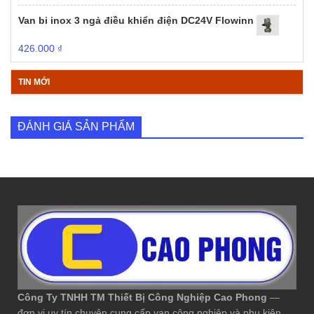
Van bi inox 3 ngả điều khiển điện DC24V Flowinn
426.000
₫
TIN MỚI
ĐÁNH GIÁ SẢN PHẨM
Công Ty TNHH TM Thiết Bị Công Nghiệp Cao Phong
—
đơn vị uy tín chuyên cung cấp van công nghiệp và phụ kiện