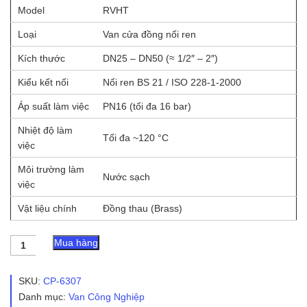
Model
RVHT
Loại
Van cửa đồng nối ren
Kích thước
DN25 – DN50 (≈ 1/2″ – 2″)
Kiểu kết nối
Nối ren BS 21 / ISO 228-1-2000
Áp suất làm việc
PN16 (tối đa 16 bar)
Nhiệt độ làm
Tối đa ~120 °C
việc
Môi trường làm
Nước sạch
việc
Vật liệu chính
Đồng thau (Brass)
Van
Mua hàng
cửa
đồng
RVHT
SKU:
CP-6307
-
Danh mục:
Van Công Nghiệp
Shinyi