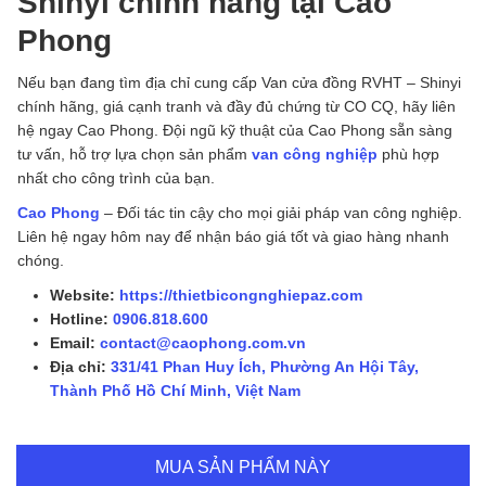
Shinyi chính hãng tại Cao
Phong
Nếu bạn đang tìm địa chỉ cung cấp Van cửa đồng RVHT – Shinyi
chính hãng, giá cạnh tranh và đầy đủ chứng từ CO CQ, hãy liên
hệ ngay Cao Phong. Đội ngũ kỹ thuật của Cao Phong sẵn sàng
tư vấn, hỗ trợ lựa chọn sản phẩm
van công nghiệp
phù hợp
nhất cho công trình của bạn.
Cao Phong
– Đối tác tin cậy cho mọi giải pháp van công nghiệp.
Liên hệ ngay hôm nay để nhận báo giá tốt và giao hàng nhanh
chóng.
Website:
https://thietbicongnghiepaz.com
Hotline:
0906.818.600
Email:
contact@caophong.com.vn
Địa chỉ:
331/41 Phan Huy Ích, Phường An Hội Tây,
Thành Phố Hồ Chí Minh, Việt Nam
MUA SẢN PHẨM NÀY