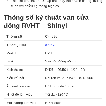
Thiết kế tiêu chuẩn: Dễ lắp đặt, thay thế nhanh chóng, tương
thích với nhiều hệ thống hiện có.
Thông số kỹ thuật van cửa
đồng RVHT – Shinyi
Thông số
Chi tiết
Thương hiệu
Shinyi
Model
RVHT
Loại
Van cửa đồng nối ren
Kích thước
DN25 – DN50 (≈ 1/2″ – 2″)
Kiểu kết nối
Nối ren BS 21 / ISO 228-1-2000
Áp suất làm việc
PN16 (tối đa 16 bar)
Nhiệt độ làm việc
Tối đa ~120 °C
Môi trường làm việc
Nước sạch