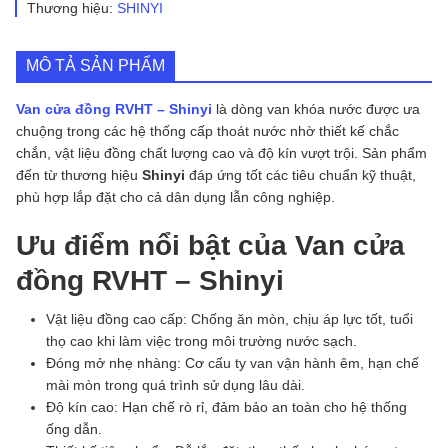
Thương hiệu:
SHINYI
số
lượng
MÔ TẢ SẢN PHẨM
Van cửa đồng RVHT – Shinyi
là dòng van khóa nước được ưa
chuộng trong các hệ thống cấp thoát nước nhờ thiết kế chắc
chắn, vật liệu đồng chất lượng cao và độ kín vượt trội. Sản phẩm
đến từ thương hiệu
Shinyi
đáp ứng tốt các tiêu chuẩn kỹ thuật,
phù hợp lắp đặt cho cả dân dụng lẫn công nghiệp.
Ưu điểm nổi bật của Van cửa
đồng RVHT – Shinyi
Vật liệu đồng cao cấp: Chống ăn mòn, chịu áp lực tốt, tuổi
thọ cao khi làm việc trong môi trường nước sạch.
Đóng mở nhẹ nhàng: Cơ cấu ty van vận hành êm, hạn chế
mài mòn trong quá trình sử dụng lâu dài.
Độ kín cao: Hạn chế rò rỉ, đảm bảo an toàn cho hệ thống
ống dẫn.