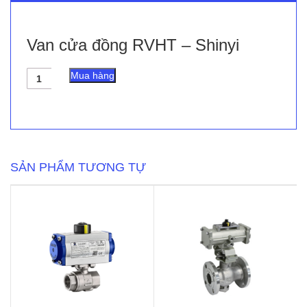
Van cửa đồng RVHT – Shinyi
Van
Mua hàng
cửa
đồng
RVHT
-
Shinyi
số
lượng
SẢN PHẨM TƯƠNG TỰ