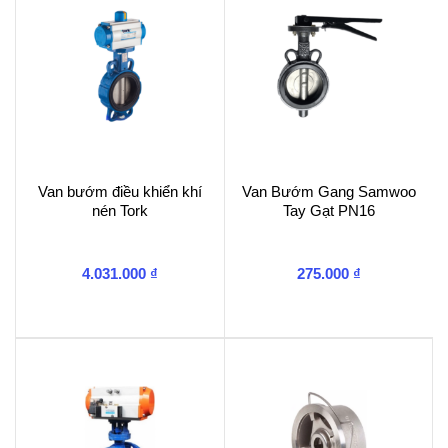
PN16
số
lượng
Van bướm điều khiển khí
Van Bướm Gang Samwoo
nén Tork
Tay Gạt PN16
4.031.000
₫
275.000
₫