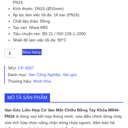
PN16
Kích thước: DN15 (Ø15mm)
Áp lực làm việc tối đa: 16 bar (PN16)
Chất liệu thân: Đồng
Tay van: Nhựa ABS
Tiêu chuẩn ren: BS 21 / ISO 228-1-2000
Nhiệt độ làm việc tối đa: 90°C
Van
Mua hàng
Góc
Liên
Hợp
SKU:
CP-3567
Có
Danh mục:
Van Công Nghiệp
,
Van góc
Van
Thương hiệu:
Minh Hòa
Một
Chiều
Đồng
Tay
MÔ TẢ SẢN PHẨM
Khóa
MIHA-
Van Góc Liên Hợp Có Van Một Chiều Đồng Tay Khóa MIHA-
PN16
PN16
là dòng van kết hợp thông minh, vừa điều chỉnh dòng chảy
số
vừa tích hợp chức năng chặn dòng chảy ngược, đảm bảo hệ
lượng