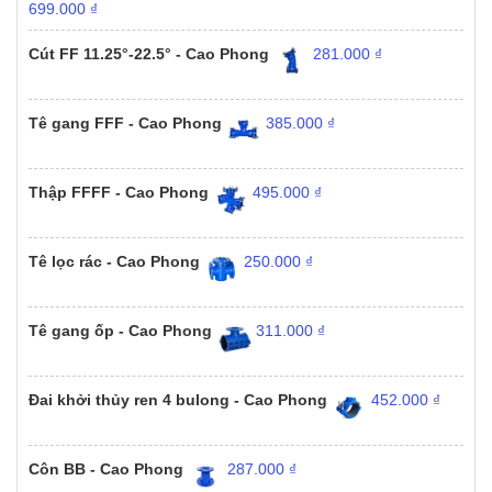
699.000
₫
Cút FF 11.25°-22.5° - Cao Phong
281.000
₫
Tê gang FFF - Cao Phong
385.000
₫
Thập FFFF - Cao Phong
495.000
₫
Tê lọc rác - Cao Phong
250.000
₫
Tê gang ốp - Cao Phong
311.000
₫
Đai khởi thủy ren 4 bulong - Cao Phong
452.000
₫
Côn BB - Cao Phong
287.000
₫