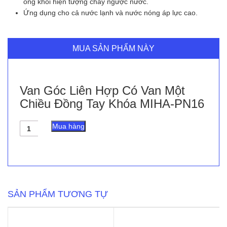
ống khỏi hiện tượng chảy ngược nước.
Ứng dụng cho cả nước lạnh và nước nóng áp lực cao.
MUA SẢN PHẨM NÀY
Van Góc Liên Hợp Có Van Một
Chiều Đồng Tay Khóa MIHA-PN16
Van
Mua hàng
Góc
Liên
Hợp
Có
Van
Một
Chiều
SẢN PHẨM TƯƠNG TỰ
Đồng
Tay
Khóa
MIHA-