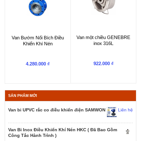
Van một chiều GENEBRE
Van Bướm Nối Bích Điều
inox 316L
Khiển Khí Nén
922.000
₫
4.280.000
₫
SẢN PHẨM MỚI
Van bi UPVC rắc co điều khiển điện SAMWON
Liên hệ
Van Bi Inox Điều Khiển Khí Nén HKC ( Đã Bao Gồm
Công Tắc Hành Trình )