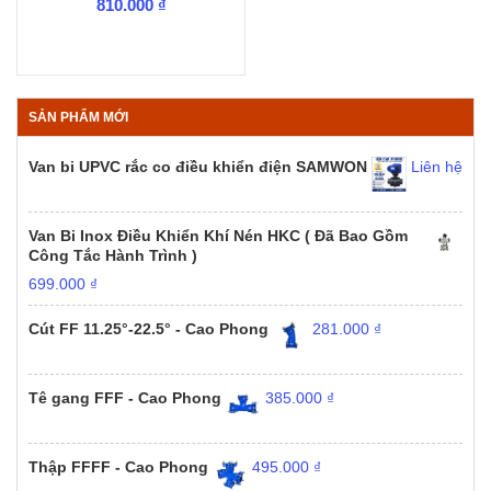
810.000
₫
SẢN PHẨM MỚI
Van bi UPVC rắc co điều khiển điện SAMWON
Liên hệ
Van Bi Inox Điều Khiển Khí Nén HKC ( Đã Bao Gồm
Công Tắc Hành Trình )
699.000
₫
Cút FF 11.25°-22.5° - Cao Phong
281.000
₫
Tê gang FFF - Cao Phong
385.000
₫
Thập FFFF - Cao Phong
495.000
₫