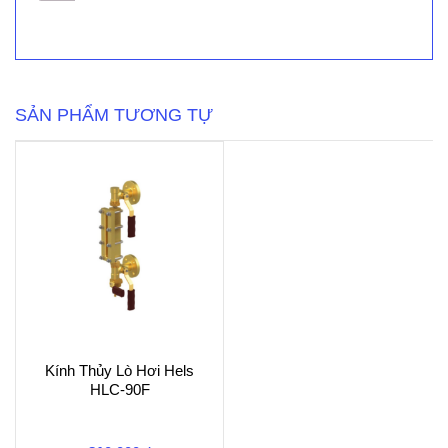
Quan
Sát
FINMAX
Nhựa
PVC
số
SẢN PHẨM TƯƠNG TỰ
lượng
Kính Thủy Lò Hơi Hels
HLC-90F