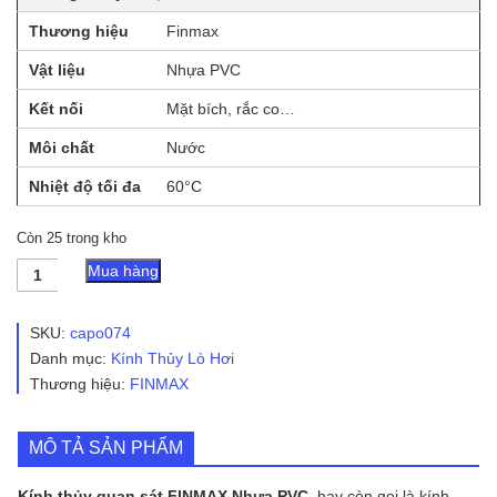
Thương hiệu
Finmax
Vật liệu
Nhựa PVC
Kết nối
Mặt bích, rắc co…
Môi chất
Nước
Nhiệt độ tối đa
60°C
Còn 25 trong kho
Kính
Mua hàng
Thủy
Quan
Sát
SKU:
capo074
FINMAX
Danh mục:
Kính Thủy Lò Hơi
Nhựa
Thương hiệu:
FINMAX
PVC
số
lượng
MÔ TẢ SẢN PHẨM
Kính thủy quan sát FINMAX Nhựa PVC
, hay còn gọi là kính