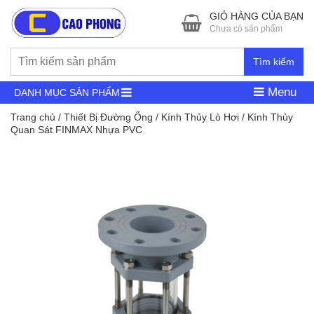
GIỎ HÀNG CỦA BẠN
Chưa có sản phẩm
Tìm kiếm
Menu
DANH MỤC SẢN PHẨM
Trang chủ
/
Thiết Bị Đường Ống
/
Kính Thủy Lò Hơi
/ Kính Thủy
Quan Sát FINMAX Nhựa PVC