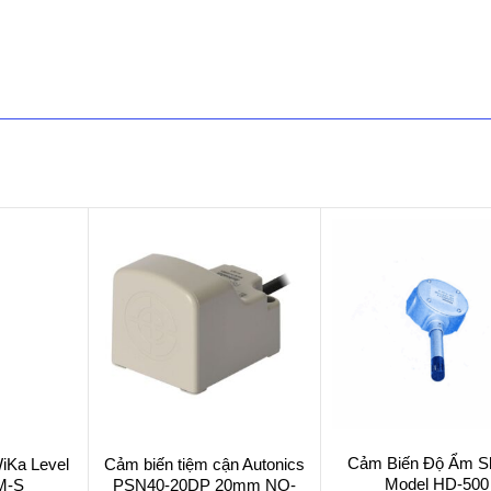
Cảm Biến Độ Ẩm S
iKa Level
Cảm biến tiệm cận Autonics
Model HD-500
M-S
PSN40-20DP 20mm NO-