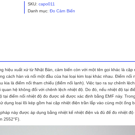
Độ
SKU:
capo011
Shinko
Danh mục:
Đo Cảm Biến
Model
TC-
R
số
lượng
g hiệu xuất xứ từ Nhật Bản, cảm biến còn với một tên gọi khác là cặp 
ách hàn và nối một đầu của hai loại kim loại khác nhau. Điểm nối 
u kia là điểm nối tham chiếu (điểm nối lạnh). Việc tạo ra sự chênh lệch
 quan hệ không đổi với chênh lệch nhiệt độ. Do đó, nếu nhiệt độ tại đi
 độ tại điểm nối nhiệt độ đo được sẽ được xác định bằng EMF này. Tron
ử dụng loại lõi kép gồm hai cặp nhiệt điện trần lắp vào cùng một ống b
háp này được áp dụng bằng nhiệt kế nhiệt điện và đủ để đo nhiệt độ
n 2552°F).