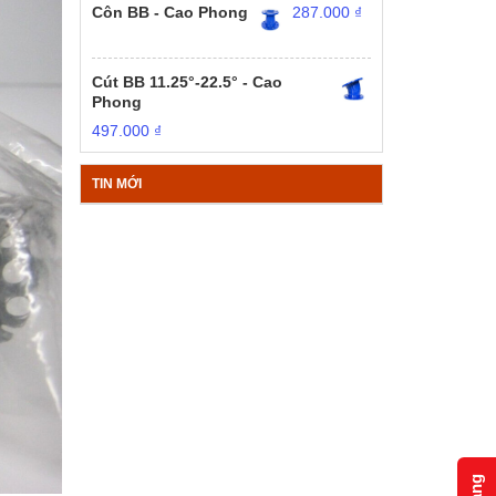
Côn BB - Cao Phong
287.000
₫
Cút BB 11.25°-22.5° - Cao
Phong
497.000
₫
TIN MỚI