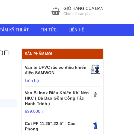
GIỎ HÀNG CỦA BẠN
Chưa có sản phẩm
TÂM KỸ THUẬT
TIN TỨC
LIÊN HỆ
DEL
SẢN PHẨM MỚI
Van bi UPVC rắc co điều khiển
điện SAMWON
Liên hệ
Van Bi Inox Điều Khiển Khí Nén
HKC ( Đã Bao Gồm Công Tắc
Hành Trình )
699.000
₫
Cút FF 11.25°-22.5° - Cao
Phong