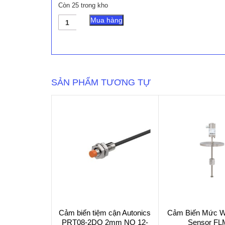
Còn 25 trong kho
Cảm
Mua hàng
Biến
Nhiệt
Độ
Shinko
Model
TC-
SẢN PHẨM TƯƠNG TỰ
R
số
lượng
Cảm biến tiệm cận Autonics
Cảm Biến Mức W
PRT08-2DO 2mm NO 12-
Sensor FL