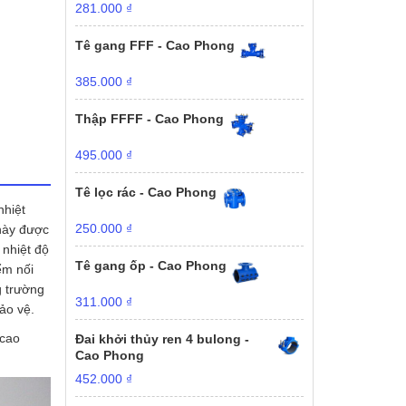
281.000
₫
Tê gang FFF - Cao Phong
385.000
₫
Thập FFFF - Cao Phong
495.000
₫
Tê lọc rác - Cao Phong
nhiệt
250.000
₫
này được
 nhiệt độ
Tê gang ốp - Cao Phong
ểm nối
g trường
311.000
₫
ảo vệ.
 cao
Đai khởi thủy ren 4 bulong -
Cao Phong
452.000
₫