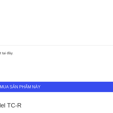
 tại đây.
MUA SẢN PHẨM NÀY
del TC-R