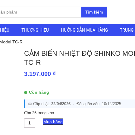
Tìm kiếm
THIỆU
THƯƠNG HIỆU
HƯỚNG DẪN MUA HÀNG
TRUNG 
 Model TC-R
CẢM BIẾN NHIỆT ĐỘ SHINKO MO
TC-R
3.197.000
₫
Còn hàng
📅 Cập nhật:
22/04/2026
· Đăng lần đầu: 10/12/2025
Còn 25 trong kho
Cảm
Mua hàng
Biến
Nhiệt