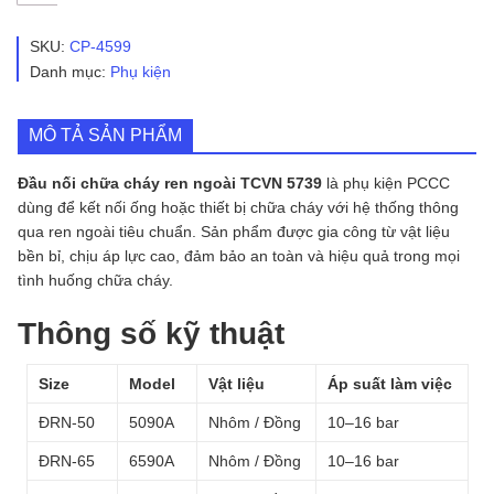
Nối
Chữa
Cháy
SKU:
CP-4599
Ren
Danh mục:
Phụ kiện
Ngoài
TCVN
5739
MÔ TẢ SẢN PHẨM
-
Tomoke
số
Đầu nối chữa cháy ren ngoài TCVN 5739
là phụ kiện PCCC
lượng
dùng để kết nối ống hoặc thiết bị chữa cháy với hệ thống thông
qua ren ngoài tiêu chuẩn. Sản phẩm được gia công từ vật liệu
bền bỉ, chịu áp lực cao, đảm bảo an toàn và hiệu quả trong mọi
tình huống chữa cháy.
Thông số kỹ thuật
Size
Model
Vật liệu
Áp suất làm việc
ĐRN-50
5090A
Nhôm / Đồng
10–16 bar
ĐRN-65
6590A
Nhôm / Đồng
10–16 bar