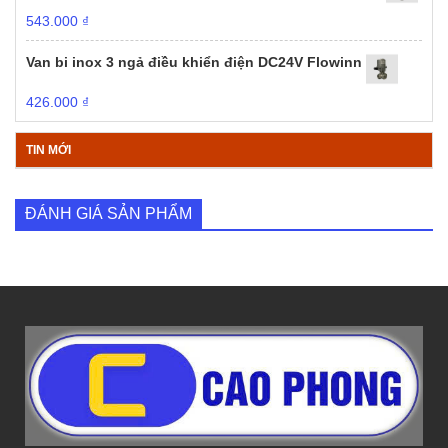
543.000
₫
Van bi inox 3 ngả điều khiển điện DC24V Flowinn
426.000
₫
TIN MỚI
ĐÁNH GIÁ SẢN PHẨM