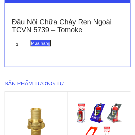
Đầu Nối Chữa Cháy Ren Ngoài
TCVN 5739 – Tomoke
Đầu
Mua hàng
Nối
Chữa
Cháy
Ren
Ngoài
TCVN
5739
SẢN PHẨM TƯƠNG TỰ
-
Tomoke
số
lượng