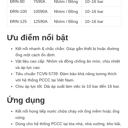
ĐRN-80
7590A
Nhôm / Đồng
10–16 bar
ĐRN-100
10090A
Nhôm / Đồng
10–16 bar
ĐRN-125
12590A
Nhôm / Đồng
10–16 bar
Ưu điểm nổi bật
Kết nối nhanh & chắc chắn: Giúp gắn thiết bị hoặc đường
ống một cách ổn định.
Vật liệu cao cấp: Nhôm và đồng chống ăn mòn, chịu nhiệt
và áp lực cao.
Tiêu chuẩn TCVN 5739: Đảm bảo khả năng tương thích
với hệ thống PCCC tại Việt Nam.
Chịu áp lực tốt: Dải áp suất làm việc từ 10 bar đến 16 bar.
Ứng dụng
Kết nối họng tiếp nước chữa cháy với ống mềm hoặc ống
cứng.
Dùng cho hệ thống PCCC tại tòa nhà, nhà xưởng, kho bãi,