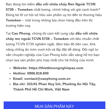
Bạn đang tìm kiếm
đầu nối chữa cháy Ren Ngoài TCVN
5739 – Tomoken
chất lượng, chính hãng với giá cạnh tranh?
Đừng bỏ lỡ cơ hội sở hữu sản phẩm uy tín đến từ thương hiệu
Tomoken
– một trong những lựa chọn hàng đầu trên thị
trường hiện nay.
Tại
Cao Phong
, chúng tôi cam kết cung cấp
đầu nối chữa
cháy ren ngoài TCVN 5739 – Tomoken
với tiêu chuẩn chất
lượng TCVN 5739 nghiêm ngặt, đảm bảo độ bền cao, khả
năng chống ăn mòn vượt trội và lắp đặt dễ dàng. Đội ngũ tư
vấn chuyên nghiệp của Cao Phong luôn sẵn sàng hỗ trợ bạn
chọn lựa sản phẩm phù hợp nhất cho hệ thống của mình.
Website: https://thietbicongnghiepaz.com
Hotline: 0906.818.600
Email: contact@caophong.com.vn
Địa chỉ: 331/41 Phan Huy Ích, Phường An Hội Tây,
Thành Phố Hồ Chí Minh, Việt Nam
MUA SẢN PHẨM NÀY