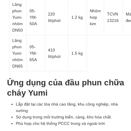
Lăng
phun
05-
Nhôm
220
TCVN
M
Yumi
YM-
1.2 kg
hợp
lít/phút
13216
đe
nhôm
50A
kim
DN50
Lăng
phun
05-
410
Yumi
YM-
1.5 kg
lít/phút
nhôm
65A
DN65
Ứng dụng của
đầu phun chữa
cháy Yumi
Lắp đặt tại các tòa nhà cao tầng, khu công nghiệp, nhà
xưởng.
Sử dụng trong môi trường biển, cảng, kho hóa chất.
Phù hợp cho hệ thống PCCC trong và ngoài trời.