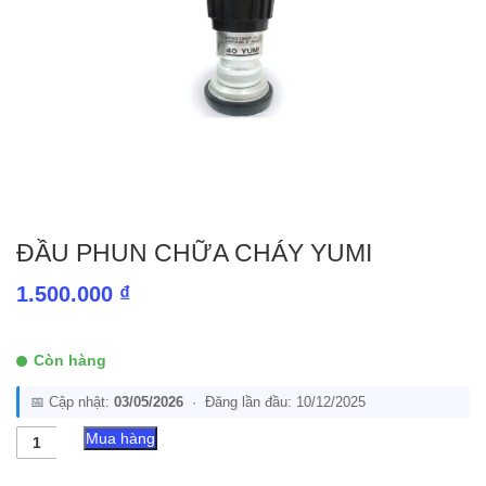
ĐẦU PHUN CHỮA CHÁY YUMI
1.500.000
₫
Còn hàng
📅 Cập nhật:
03/05/2026
· Đăng lần đầu: 10/12/2025
Đầu
Mua hàng
phun
chữa