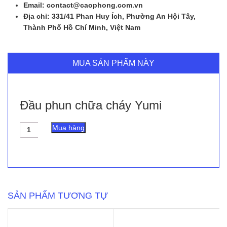
Email: contact@caophong.com.vn
Địa chỉ: 331/41 Phan Huy Ích, Phường An Hội Tây,
Thành Phố Hồ Chí Minh, Việt Nam
MUA SẢN PHẨM NÀY
Đầu phun chữa cháy Yumi
Đầu
Mua hàng
phun
chữa
cháy
Yumi
số
lượng
SẢN PHẨM TƯƠNG TỰ