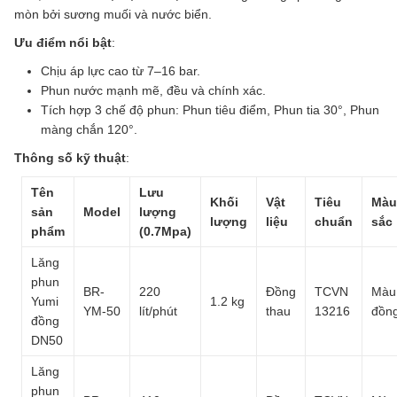
mòn bởi sương muối và nước biển.
Ưu điểm nổi bật
:
Chịu áp lực cao từ 7–16 bar.
Phun nước mạnh mẽ, đều và chính xác.
Tích hợp 3 chế độ phun: Phun tiêu điểm, Phun tia 30°, Phun
màng chắn 120°.
Thông số kỹ thuật
:
Tên
Lưu
Khối
Vật
Tiêu
Màu
sản
Model
lượng
lượng
liệu
chuẩn
sắc
phẩm
(0.7Mpa)
Lăng
phun
BR-
220
Đồng
TCVN
Màu
Yumi
1.2 kg
YM-50
lít/phút
thau
13216
đồn
đồng
DN50
Lăng
phun