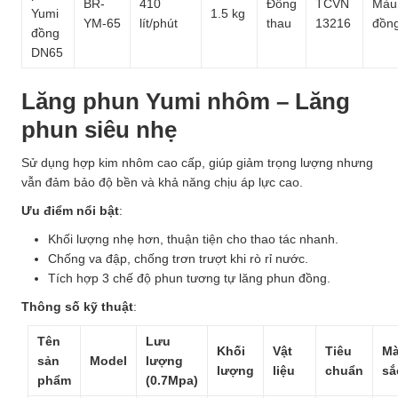
BR-
410
Đồng
TCVN
Màu
Yumi
1.5 kg
YM-65
lít/phút
thau
13216
đồn
đồng
DN65
Lăng phun Yumi nhôm – Lăng
phun siêu nhẹ
Sử dụng hợp kim nhôm cao cấp, giúp giảm trọng lượng nhưng
vẫn đảm bảo độ bền và khả năng chịu áp lực cao.
Ưu điểm nổi bật
:
Khối lượng nhẹ hơn, thuận tiện cho thao tác nhanh.
Chống va đập, chống trơn trượt khi rò rỉ nước.
Tích hợp 3 chế độ phun tương tự lăng phun đồng.
Thông số kỹ thuật
:
Tên
Lưu
Khối
Vật
Tiêu
M
sản
Model
lượng
lượng
liệu
chuẩn
sắ
phẩm
(0.7Mpa)