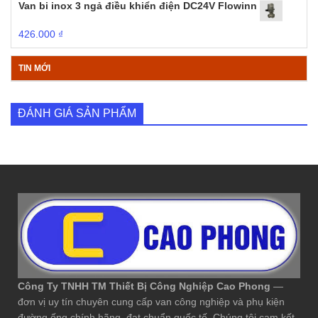
Van bi inox 3 ngả điều khiển điện DC24V Flowinn
426.000
₫
TIN MỚI
ĐÁNH GIÁ SẢN PHẨM
Công Ty TNHH TM Thiết Bị Công Nghiệp Cao Phong
—
đơn vị uy tín chuyên cung cấp van công nghiệp và phụ kiện
đường ống chính hãng, đạt chuẩn quốc tế. Chúng tôi cam kết