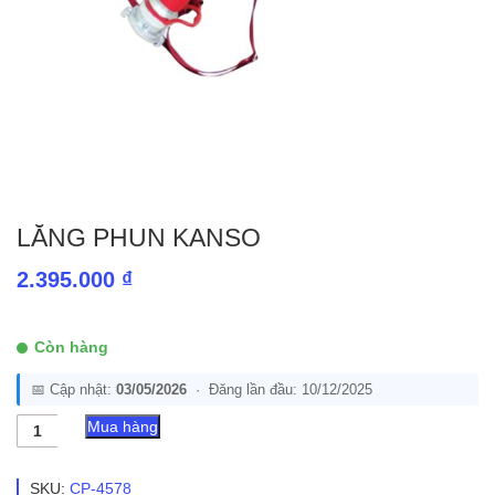
LĂNG PHUN KANSO
2.395.000
₫
Còn hàng
📅 Cập nhật:
03/05/2026
· Đăng lần đầu: 10/12/2025
Lăng
Mua hàng
Phun
Kanso
số
SKU:
CP-4578