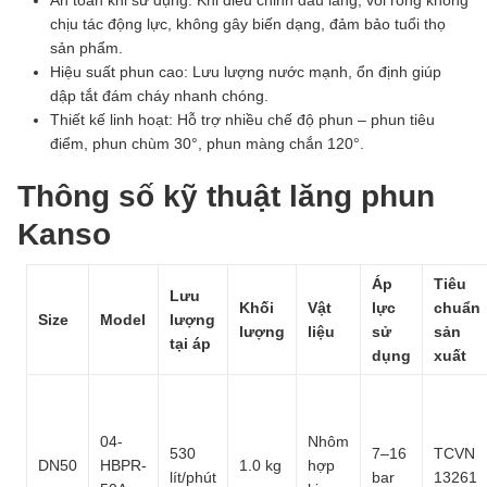
An toàn khi sử dụng: Khi điều chỉnh đầu lăng, vòi rồng không
chịu tác động lực, không gây biến dạng, đảm bảo tuổi thọ
sản phẩm.
Hiệu suất phun cao: Lưu lượng nước mạnh, ổn định giúp
dập tắt đám cháy nhanh chóng.
Thiết kế linh hoạt: Hỗ trợ nhiều chế độ phun – phun tiêu
điểm, phun chùm 30°, phun màng chắn 120°.
Thông số kỹ thuật lăng phun
Kanso
Áp
Tiêu
Lưu
Khối
Vật
lực
chuẩn
Size
Model
lượng
lượng
liệu
sử
sản
tại áp
dụng
xuất
04-
Nhôm
530
7–16
TCVN
DN50
HBPR-
1.0 kg
hợp
lít/phút
bar
13261