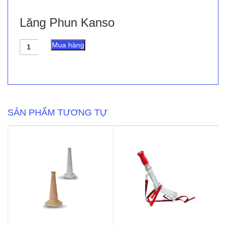
Lăng Phun Kanso
Lăng
Mua hàng
Phun
Kanso
số
lượng
SẢN PHẨM TƯƠNG TỰ