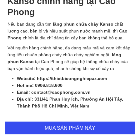
Kanso chính hãng tại Cao
Phong
Nếu bạn đang cần tìm
lăng phun chữa cháy Kanso
chất
lượng cao, bền bỉ và hiệu suất phun nước mạnh mẽ, thì
Cao
Phong
chính là địa chỉ đáng tin cậy bạn không thể bỏ qua.
Với nguồn hàng chính hãng, đa dạng mẫu mã và cam kết đáp
ứng tiêu chuẩn phòng cháy chữa cháy nghiêm ngặt,
lăng
phun Kanso
tại Cao Phong sẽ giúp hệ thống chữa cháy của
bạn vận hành hiệu quả, nhanh chóng khi sự cố xảy ra.
Website: https://thietbicongnghiepaz.com
Hotline: 0906.818.600
Email: contact@caophong.com.vn
Địa chỉ: 331/41 Phan Huy Ích, Phường An Hội Tây,
Thành Phố Hồ Chí Minh, Việt Nam
MUA SẢN PHẨM NÀY