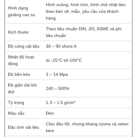
Hình vuông, hình tròn, hình chữ nhật làm
Hình dạng
theo bản vẽ, mẫu, yêu cầu của khách
gioăng cao su
hàng
Theo tiêu chuẩn DIN, JIS, ASME và phi
Kích thước
tiêu chuẩn
Độ cứng vật liệu
30 – 90 shore A
Nhiệt độ hoạt
từ -25°C tới 100°C
động
Độ bền kéo
3 – 14 Mpa
Độ giãn dài khi
240 – 500%
đứt
Tỷ trọng
1.3 – 1.5 g/cm³
Màu sắc
Đen
Chịu dầu tốt, nhưng kháng ozone và xeton
Đặc tính vật liệu
kém