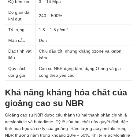
Độ bền kéo
3 – 14 Mpa
Độ giãn dài
240 – 500%
khi đứt
Tỷ trọng
1.3 – 1.5 g/cm³
Màu sắc
Đen
Đặc tính vật
Chịu dầu tốt, nhưng kháng ozone và xeton
liệu
kém
Quy cách
Cao su NBR dạng tấm, dạng O-ring và gia
đóng gói
công theo yêu cầu
Khả năng kháng hóa chất của
gioăng cao su NBR
Gioăng cao su NBR được cấu thành từ hai thành phần chính là
acrylonitrile và butadiene. Tỷ lệ của hai chất này quyết định đặc
tính hóa học và cơ lý của gioăng. Hàm lượng acrylonitrile trong
NBR thường nằm trong khoảng 18% – 50%. Khi tỷ lệ acrylonitrile