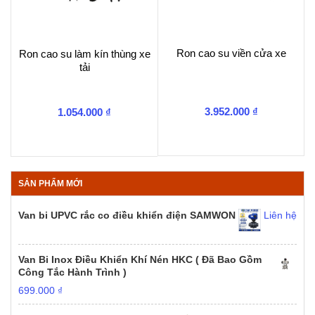
Ron cao su viền cửa xe
Ron cao su làm kín thùng xe
tải
3.952.000
₫
1.054.000
₫
SẢN PHẨM MỚI
Van bi UPVC rắc co điều khiển điện SAMWON
Liên hệ
Van Bi Inox Điều Khiển Khí Nén HKC ( Đã Bao Gồm
Công Tắc Hành Trình )
699.000
₫