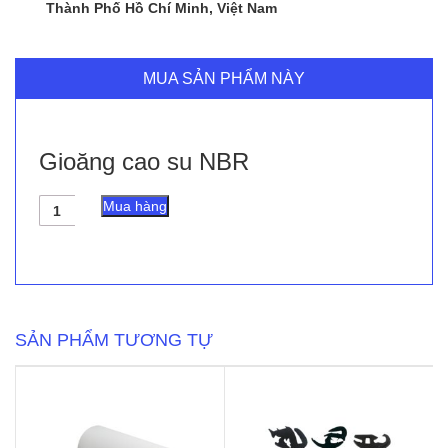
Thành Phố Hồ Chí Minh, Việt Nam
MUA SẢN PHẨM NÀY
Gioăng cao su NBR
Gioăng
Mua hàng
cao
su
NBR
số
lượng
SẢN PHẨM TƯƠNG TỰ