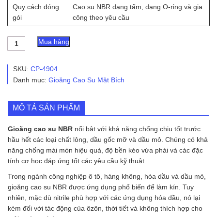
Quy cách đóng
Cao su NBR dạng tấm, dạng O-ring và gia
gói
công theo yêu cầu
Gioăng
Mua hàng
cao
su
NBR
SKU:
CP-4904
số
Danh mục:
Gioăng Cao Su Mặt Bích
lượng
MÔ TẢ SẢN PHẨM
Gioăng cao su NBR
nổi bật với khả năng chống chịu tốt trước
hầu hết các loại chất lỏng, dầu gốc mỡ và dầu mỏ. Chúng có khả
năng chống mài mòn hiệu quả, độ bền kéo vừa phải và các đặc
tính cơ học đáp ứng tốt các yêu cầu kỹ thuật.
Trong ngành công nghiệp ô tô, hàng không, hóa dầu và dầu mỏ,
gioăng cao su NBR được ứng dụng phổ biến để làm kín. Tuy
nhiên, mặc dù nitrile phù hợp với các ứng dụng hóa dầu, nó lại
kém đối với tác động của ôzôn, thời tiết và không thích hợp cho