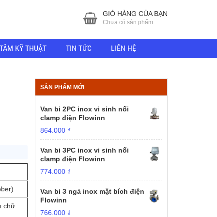
GIỎ HÀNG CỦA BẠN
Chưa có sản phẩm
TÂM KỸ THUẬT
TIN TỨC
LIÊN HỆ
SẢN PHẨM MỚI
Van bi 2PC inox vi sinh nối
clamp điện Flowinn
864.000
₫
Van bi 3PC inox vi sinh nối
clamp điện Flowinn
774.000
₫
ber)
Van bi 3 ngả inox mặt bích điện
Flowinn
m chữ
766.000
₫