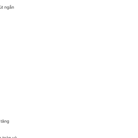
rút ngắn
 tăng
n toàn và