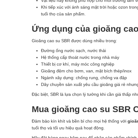
Vật liệu này không phù hợp cho môi trường làm việ
Khi tiếp xúc với ánh sáng mặt trời hoặc ozon tron
tuổi thọ của sản phẩm.
Ứng dụng của gioăng ca
Gioăng cao su SBR được dùng nhiều trong:
Đường ống nước sạch, nước thải
Hệ thống cấp thoát nước trong nhà máy
Thiết bị cơ khí, máy móc công nghiệp
Gioăng đệm cho bơm, van, mặt bích thép/inox
Ngành xây dựng: chống rung, chống va đập
Dây chuyền sản xuất yêu cầu gioăng giá rẻ nhưn
Đặc biệt, SBR là lựa chọn lý tưởng khi cần giá thấp 
Mua gioăng cao su SBR 
Đảm bảo kín khít và bền bỉ cho mọi hệ thống với
gioă
tuổi thọ và tối ưu hiệu quả hoạt động.
Hãy đặt hàng ngay hôm nay để nhận sản phẩm chính hãn