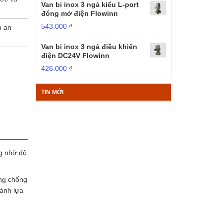
Van bi inox 3 ngả kiểu L-port
đóng mở điện Flowinn
543.000
₫
n an
Van bi inox 3 ngả điều khiển
điện DC24V Flowinn
426.000
₫
TIN MỚI
ng nhờ độ
ăng chống
hành lựa