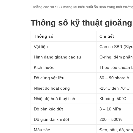
Gioăng cao su SBR mang lại hiệu suất ổn định trong môi trườn
Thông số kỹ thuật gioăn
Thông số
Chi tiết
Vật liệu
Cao su SBR (Styr
Hình dạng gioăng cao su
O-ring, đệm phẳn
Kích thước
Theo tiêu chuẩn D
Độ cứng vật liệu
30 – 90 shore A
Nhiệt độ hoạt động
-25°C đến 70°C
Nhiệt độ hoá thuỷ tinh
Khoảng -50°C
Độ bền kéo đứt
3 – 10 MPa
Độ giãn dài khi đứt
200 – 500%
Màu sắc
Đen, nâu, đỏ, xa