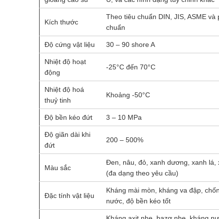
Theo tiêu chuẩn DIN, JIS, ASME và p
Kích thước
chuẩn
Độ cứng vật liệu
30 – 90 shore A
Nhiệt độ hoạt
-25°C đến 70°C
động
Nhiệt độ hoá
Khoảng -50°C
thuỷ tinh
Độ bền kéo đứt
3 – 10 MPa
Độ giãn dài khi
200 – 500%
đứt
Đen, nâu, đỏ, xanh dương, xanh lá,
Màu sắc
(đa dạng theo yêu cầu)
Kháng mài mòn, kháng va đập, chố
Đặc tính vật liệu
nước, độ bền kéo tốt
Kháng axit nhẹ, bazơ nhẹ, kháng n