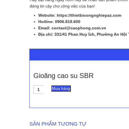
đáng tin cậy cho công việc của bạn!
Website: https://thietbicongnghiepaz.com
Hotline: 0906.818.600
Email: contact@caophong.com.vn
Địa chỉ: 331/41 Phan Huy Ích, Phường An Hội
Gioăng cao su SBR
Gioăng
Mua hàng
cao
su
SBR
số
lượng
SẢN PHẨM TƯƠNG TỰ