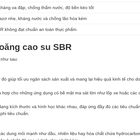
háng va đập, chống thấm nước, độ bền kéo tốt
bazơ nhẹ, kháng nước và chống lão hóa kém
R không đạt chuẩn an toàn thực phẩm
ioăng cao su SBR
 như sau:
 đó giúp tối ưu ngân sách sản xuất và mang lại hiệu quả kinh tế cho d
hù hợp cho những ứng dụng có bề mặt ma sát lớn như lốp xe hoặc các ch
ạng kích thước và hình học khác nhau, đáp ứng đầy đủ các tiêu chuẩn
phi tiêu chuẩn.
ác dung môi mạnh như dầu, nhiên liệu hay hóa chất chứa hydrocarbo