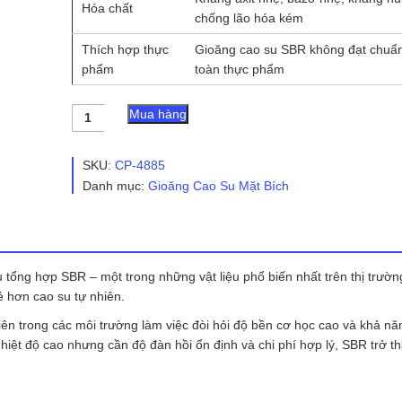
Hóa chất
chống lão hóa kém
Thích hợp thực
Gioăng cao su SBR không đạt chuẩ
phẩm
toàn thực phẩm
Gioăng
Mua hàng
cao
su
SBR
SKU:
CP-4885
số
Danh mục:
Gioăng Cao Su Mặt Bích
lượng
u tổng hợp SBR – một trong những vật liệu phổ biến nhất trên thị trườ
ẻ hơn cao su tự nhiên.
ên trong các môi trường làm việc đòi hỏi độ bền cơ học cao và khả n
iệt độ cao nhưng cần độ đàn hồi ổn định và chi phí hợp lý, SBR trở t