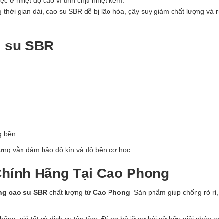
c ở nhiệt độ cao vì tính chịu nhiệt kém.
g thời gian dài, cao su SBR dễ bị lão hóa, gây suy giảm chất lượng và 
o su SBR
g bền
nhưng vẫn đảm bảo độ kín và độ bền cơ học.
Chính Hãng Tại Cao Phong
ng cao su SBR
chất lượng từ
Cao Phong
. Sản phẩm giúp chống rò rỉ,
g, giá tốt và dịch vụ tận tâm. Đừng bỏ lỡ cơ hội sở hữu giải pháp a