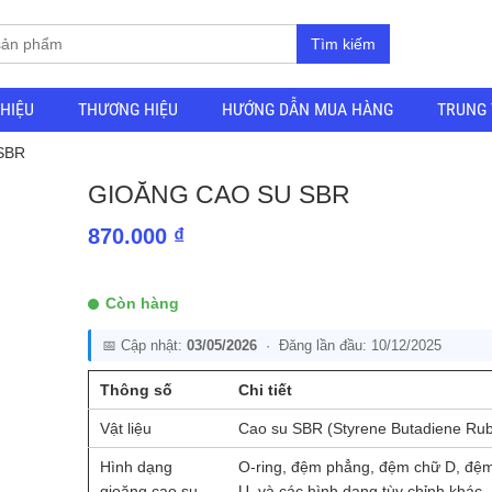
Tìm kiếm
THIỆU
THƯƠNG HIỆU
HƯỚNG DẪN MUA HÀNG
TRUNG 
 SBR
GIOĂNG CAO SU SBR
870.000
₫
Còn hàng
📅 Cập nhật:
03/05/2026
· Đăng lần đầu: 10/12/2025
Thông số
Chi tiết
Vật liệu
Cao su SBR (Styrene Butadiene Rub
Hình dạng
O-ring, đệm phẳng, đệm chữ D, đệ
gioăng cao su
U, và các hình dạng tùy chỉnh khác