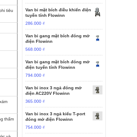
Van bi mặt bích điều khiển điện
hi tiêu
tuyến tính Flowinn
286.000
₫
Van bi gang mặt bích đóng mở
điện Flowinn
568.000
₫
Van bi gang mặt bích đóng mở
điện tuyến tính Flowinn
794.000
₫
Van bi inox 3 ngả đóng mở
điện AC220V Flowinn
365.000
₫
 xám
Van bi inox 3 ngả kiểu T-port
ng thấm
đóng mở điện Flowinn
754.000
₫
ước và