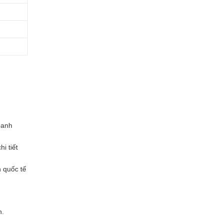
oanh
i tiết
 quốc tế
n.