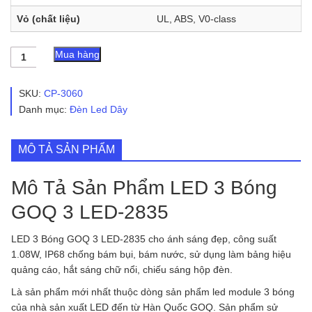
Vỏ (chất liệu)
UL, ABS, V0-class
LED
Mua hàng
3
Bóng
GOQ
SKU:
CP-3060
3
Danh mục:
Đèn Led Dây
LED-
2835
|
MÔ TẢ SẢN PHẨM
NL-
GOQ
3
Mô Tả Sản Phẩm LED 3 Bóng
LED-
2835
GOQ 3 LED-2835
số
lượng
LED 3 Bóng GOQ 3 LED-2835 cho ánh sáng đẹp, công suất
1.08W, IP68 chống bám bụi, bám nước, sử dụng làm bảng hiệu
quảng cáo, hắt sáng chữ nổi, chiếu sáng hộp đèn.
Là sản phẩm mới nhất thuộc dòng sản phẩm led module 3 bóng
của nhà sản xuất LED đến từ Hàn Quốc GOQ. Sản phẩm sử