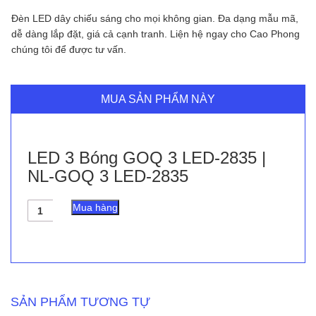
Đèn LED dây chiếu sáng cho mọi không gian. Đa dạng mẫu mã,
dễ dàng lắp đặt, giá cả cạnh tranh. Liện hệ ngay cho Cao Phong
chúng tôi để được tư vấn.
MUA SẢN PHẨM NÀY
LED 3 Bóng GOQ 3 LED-2835 |
NL-GOQ 3 LED-2835
LED
Mua hàng
3
Bóng
GOQ
3
LED-
2835
|
SẢN PHẨM TƯƠNG TỰ
NL-