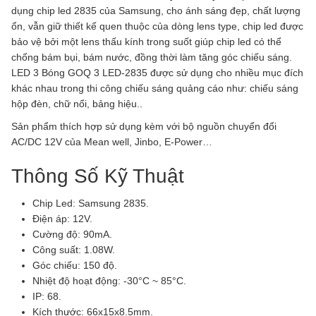
dụng chip led 2835 của Samsung, cho ánh sáng đẹp, chất lượng
ổn, vẫn giữ thiết kế quen thuộc của dòng lens type, chip led được
bảo vệ bởi một lens thấu kính trong suốt giúp chip led có thể
chống bám bụi, bám nước, đồng thời làm tăng góc chiếu sáng.
LED 3 Bóng GOQ 3 LED-2835 được sử dụng cho nhiều mục đích
khác nhau trong thi công chiếu sáng quảng cáo như: chiếu sáng
hộp đèn, chữ nổi, bảng hiệu..
Sản phẩm thích hợp sử dụng kèm với bộ nguồn chuyển đổi
AC/DC 12V của Mean well, Jinbo, E-Power…
Thông Số Kỹ Thuật
Chip Led: Samsung 2835.
Điện áp: 12V.
Cường độ: 90mA.
Công suất: 1.08W.
Góc chiếu: 150 độ.
Nhiệt độ hoạt động: -30°C ~ 85°C.
IP: 68.
Kích thước: 66x15x8.5mm.