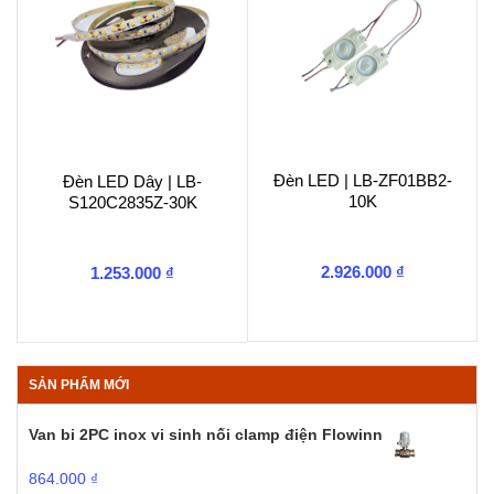
Đèn LED | LB-ZF01BB2-
Đèn LED Dây | LB-
10K
S120C2835Z-30K
2.926.000
₫
1.253.000
₫
SẢN PHẨM MỚI
Van bi 2PC inox vi sinh nối clamp điện Flowinn
864.000
₫