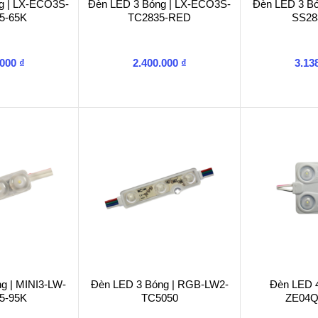
g | LX-ECO3S-
Đèn LED 3 Bóng | LX-ECO3S-
Đèn LED 3 Bó
5-65K
TC2835-RED
SS28
.000
₫
2.400.000
₫
3.13
g | MINI3-LW-
Đèn LED 3 Bóng | RGB-LW2-
Đèn LED 4
5-95K
TC5050
ZE04Q