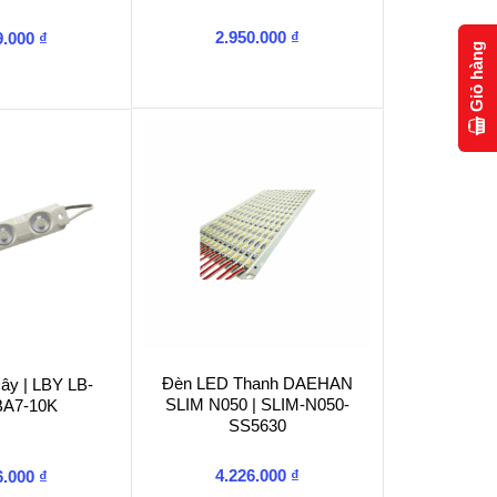
2.950.000
₫
9.000
₫
Giỏ hàng
Đèn LED Thanh DAEHAN
ây | LBY LB-
SLIM N050 | SLIM-N050-
BA7-10K
SS5630
4.226.000
₫
6.000
₫