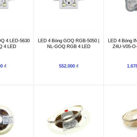
OQ 4 LED-5630
LED 4 Bóng GOQ RGB-5050 |
LED 4 Bóng 
Q 4 LED
NL-GOQ RGB 4 LED
Z4U-V05-O
00
₫
552.000
₫
1.67