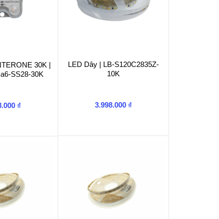
LED Dây | LB-S120C2835Z-
INTERONE 30K |
10K
-a6-SS28-30K
3.998.000
₫
8.000
₫