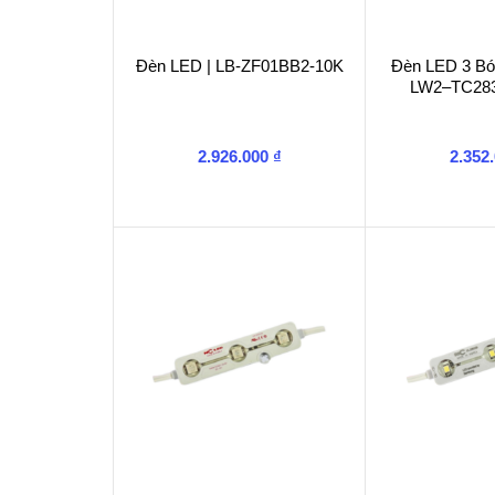
Đèn LED | LB-ZF01BB2-10K
Đèn LED 3 B
LW2–TC28
2.926.000
₫
2.352