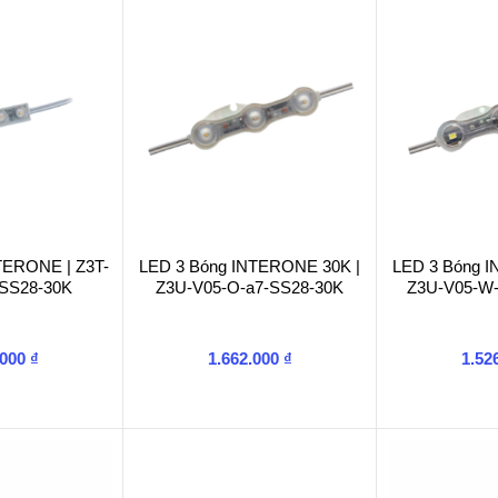
TERONE | Z3T-
LED 3 Bóng INTERONE 30K |
LED 3 Bóng 
-SS28-30K
Z3U-V05-O-a7-SS28-30K
Z3U-V05-W
.000
₫
1.662.000
₫
1.52