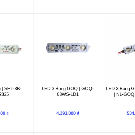
 | SHL-3B-
LED 3 Bóng GOQ | GOQ-
LED 3 Bóng 
2835
03WS-LD1
| NL-GOQ
000
₫
4.393.000
₫
534