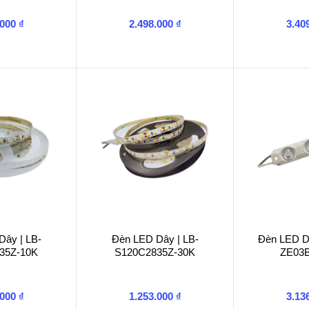
.000
₫
2.498.000
₫
3.40
Dây | LB-
Đèn LED Dây | LB-
Đèn LED D
35Z-10K
S120C2835Z-30K
ZE03
.000
₫
1.253.000
₫
3.13