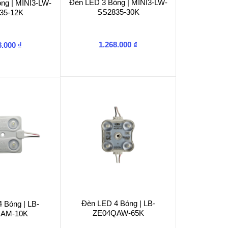
Đèn LED 3 Bóng | MINI3-LW-
ng | MINI3-LW-
SS2835-30K
35-12K
1.268.000
₫
8.000
₫
Đèn LED 4 Bóng | LB-
 Bóng | LB-
ZE04QAW-65K
AM-10K