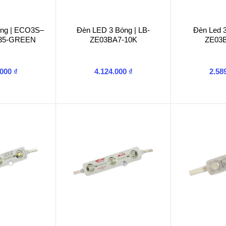
óng | ECO3S–
Đèn LED 3 Bóng | LB-
Đèn Led 3
35-GREEN
ZE03BA7-10K
ZE03
.000
₫
4.124.000
₫
2.58