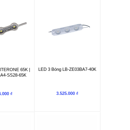
LED 3 Bóng LB-ZE03BA7-40K
INTERONE 65K |
-A4-SS28-65K
3.525.000
₫
6.000
₫