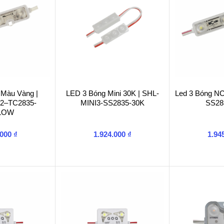
 Màu Vàng |
LED 3 Bóng Mini 30K | SHL-
Led 3 Bóng N
2–TC2835-
MINI3-SS2835-30K
SS28
LOW
.000
₫
1.924.000
₫
1.94