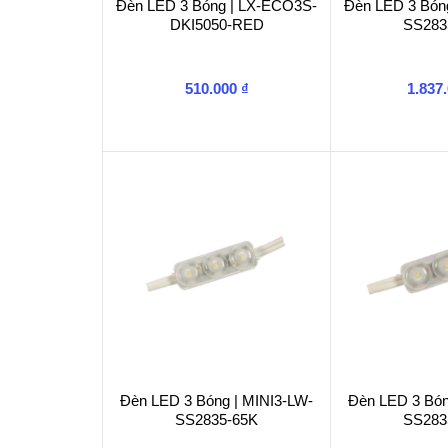
Đèn LED 3 Bóng | LX-ECO3S-
Đèn LED 3 Bón
DKI5050-RED
SS283
510.000
₫
1.837
Đèn LED 3 Bóng | MINI3-LW-
Đèn LED 3 Bón
SS2835-65K
SS283