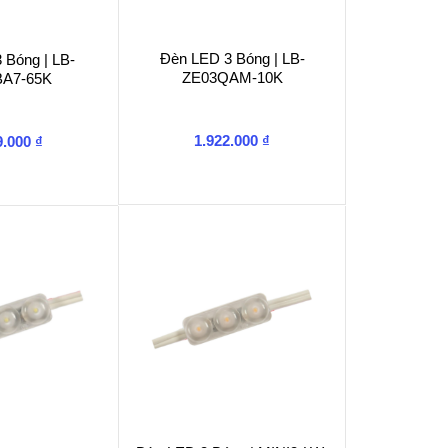
Đèn LED 3 Bóng | LB-
 Bóng | LB-
ZE03QAM-10K
BA7-65K
1.922.000
₫
9.000
₫