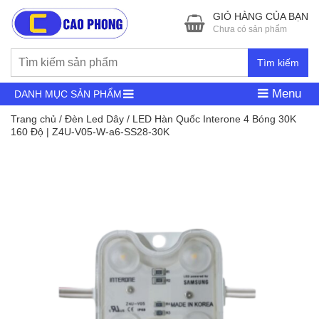
GIỎ HÀNG CỦA BẠN
Chưa có sản phẩm
Tìm kiếm
Menu
DANH MỤC SẢN PHẨM
Trang chủ
/
Đèn Led Dây
/ LED Hàn Quốc Interone 4 Bóng 30K
160 Độ | Z4U-V05-W-a6-SS28-30K