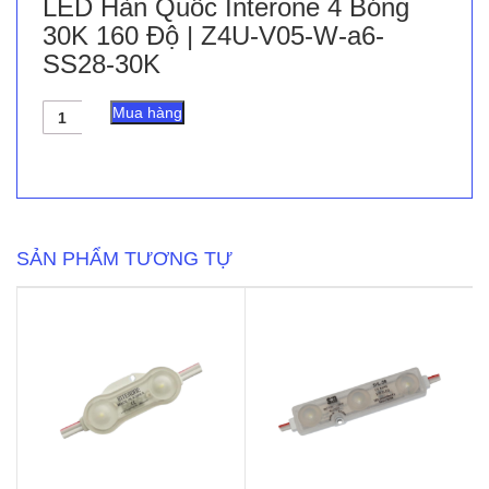
LED Hàn Quốc Interone 4 Bóng
30K 160 Độ | Z4U-V05-W-a6-
SS28-30K
LED
Mua hàng
Hàn
Quốc
Interone
4
Bóng
30K
160
SẢN PHẨM TƯƠNG TỰ
Độ
|
Z4U-
V05-
W-
a6-
SS28-
30K
số
lượng