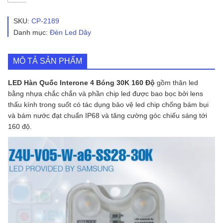
Hàn
Quốc
Interone
SKU:
CP-2189
4
Danh mục:
Đèn Led Dây
Bóng
30K
160
MÔ TẢ SẢN PHẨM
Độ
|
Z4U-
LED Hàn Quốc Interone 4 Bóng 30K 160 Độ
gồm thân led
V05-
bằng nhựa chắc chắn và phần chip led được bao bọc bởi lens
W-
thấu kính trong suốt có tác dụng bảo vệ led chip chống bám bụi
a6-
và bám nước đạt chuẩn IP68 và tăng cường góc chiếu sáng tới
SS28-
30K
160 độ.
số
lượng