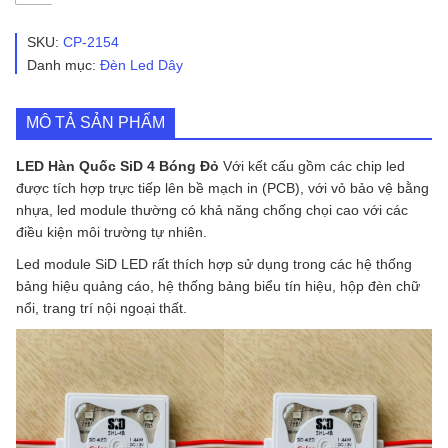
Hàn
Quốc
SID
SKU:
CP-2154
4
Danh mục:
Đèn Led Dây
Bóng
Đỏ
|
MÔ TẢ SẢN PHẨM
SHL-
4B-
RED5050
LED Hàn Quốc SiD 4 Bóng Đỏ
Với kết cấu gồm các chip led
số
được tích hợp trực tiếp lên bề mạch in (PCB), với vỏ bảo vệ bằng
lượng
nhựa, led module thường có khả năng chống chọi cao với các
điều kiện môi trường tự nhiên.
Led module SiD LED rất thích hợp sử dụng trong các hệ thống
bảng hiệu quảng cáo, hệ thống bảng biểu tín hiệu, hộp đèn chữ
nổi, trang trí nội ngoại thất.