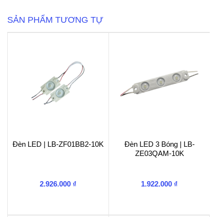
Đỏ
|
SẢN PHẨM TƯƠNG TỰ
SHL-
4B-
RED5050
số
lượng
Đèn LED | LB-ZF01BB2-10K
Đèn LED 3 Bóng | LB-
ZE03QAM-10K
2.926.000
₫
1.922.000
₫