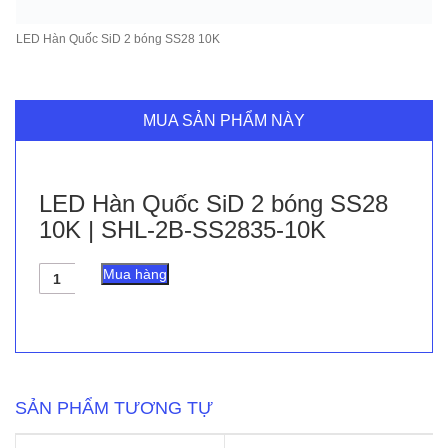
LED Hàn Quốc SiD 2 bóng SS28 10K
MUA SẢN PHẨM NÀY
LED Hàn Quốc SiD 2 bóng SS28
10K | SHL-2B-SS2835-10K
LED
Mua hàng
Hàn
Quốc
SiD
2
bóng
SS28
10K
SẢN PHẨM TƯƠNG TỰ
|
SHL-