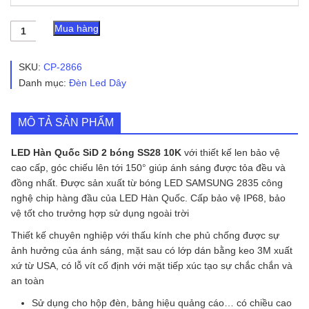
LED
Mua hàng
Hàn
Quốc
SiD
SKU:
CP-2866
2
Danh mục:
Đèn Led Dây
bóng
SS28
10K
MÔ TẢ SẢN PHẨM
|
SHL-
2B-
LED Hàn Quốc SiD 2 bóng SS28 10K
với thiết kế len bảo vệ
SS2835-
cao cấp, góc chiếu lên tới 150° giúp ánh sáng được tỏa đều và
10K
đồng nhất. Được sản xuất từ bóng LED SAMSUNG 2835 công
số
nghệ chip hàng đầu của LED Hàn Quốc. Cấp bảo vệ IP68, bảo
lượng
vệ tốt cho trưởng hợp sử dụng ngoài trời
Thiết kế chuyên nghiệp với thấu kính che phủ chống được sự
ảnh hưởng của ánh sáng, mặt sau có lớp dán bằng keo 3M xuất
xứ từ USA, có lỗ vít cố định với mặt tiếp xúc tạo sự chắc chắn và
an toàn
Sử dụng cho hộp đèn, bảng hiệu quảng cáo… có chiều cao