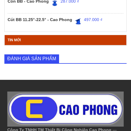
Côn BB - Cao Phong
287.000
₫
Cút BB 11.25°-22.5° - Cao Phong
497.000
₫
TIN MỚI
ĐÁNH GIÁ SẢN PHẨM
Công Ty TNHH TM Thiết Bị Công Nghiệp Cao Phong
—