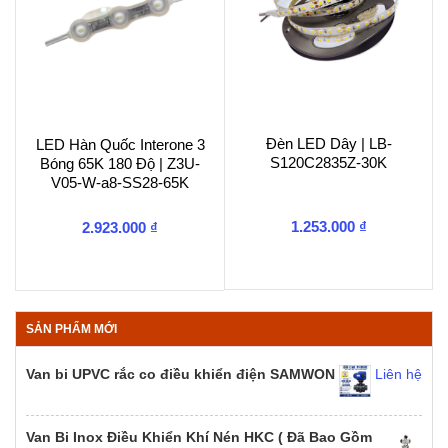
Đèn LED Dây | LB-
LED Hàn Quốc Interone 3
S120C2835Z-30K
Bóng 65K 180 Độ | Z3U-
V05-W-a8-SS28-65K
1.253.000
₫
2.923.000
₫
SẢN PHẨM MỚI
Van bi UPVC rắc co điều khiển điện SAMWON
Liên hệ
Van Bi Inox Điều Khiển Khí Nén HKC ( Đã Bao Gồm