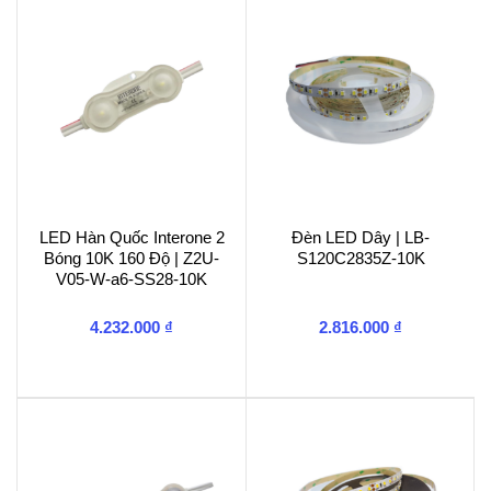
2B-
SS2835-
10K
số
lượng
LED Hàn Quốc Interone 2
Đèn LED Dây | LB-
Bóng 10K 160 Độ | Z2U-
S120C2835Z-10K
V05-W-a6-SS28-10K
4.232.000
₫
2.816.000
₫