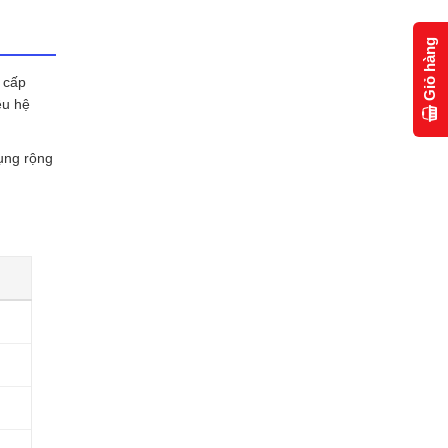
Giỏ hàng
 cấp
ều hệ
ụng rộng