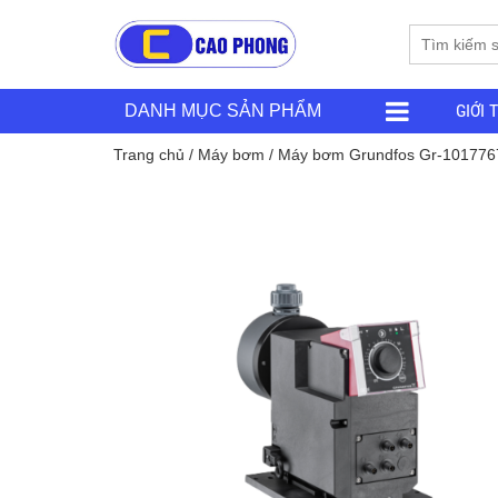
GIỚI 
DANH MỤC SẢN PHẨM
Trang chủ
/
Máy bơm
/ Máy bơm Grundfos Gr-101776