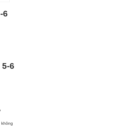
-6
 5-6
?
không