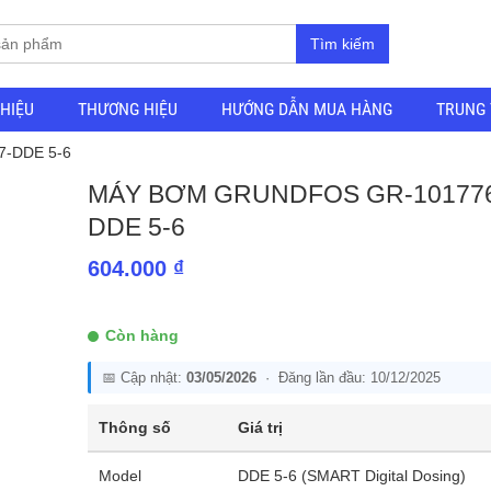
Tìm kiếm
THIỆU
THƯƠNG HIỆU
HƯỚNG DẪN MUA HÀNG
TRUNG 
7-DDE 5-6
MÁY BƠM GRUNDFOS GR-101776
DDE 5-6
604.000
₫
Còn hàng
📅 Cập nhật:
03/05/2026
· Đăng lần đầu: 10/12/2025
Thông số
Giá trị
Model
DDE 5-6 (SMART Digital Dosing)