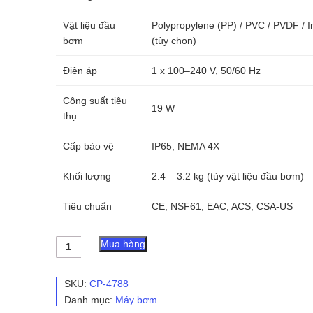
Vật liệu đầu
Polypropylene (PP) / PVC / PVDF / 
bơm
(tùy chọn)
Điện áp
1 x 100–240 V, 50/60 Hz
Công suất tiêu
19 W
thụ
Cấp bảo vệ
IP65, NEMA 4X
Khối lượng
2.4 – 3.2 kg (tùy vật liệu đầu bơm)
Tiêu chuẩn
CE, NSF61, EAC, ACS, CSA-US
Máy
Mua hàng
bơm
Grundfos
Gr-
SKU:
CP-4788
1017767-
Danh mục:
Máy bơm
DDE