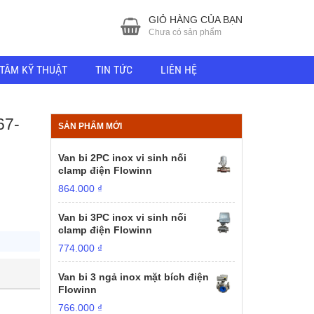
GIỎ HÀNG CỦA BẠN
Chưa có sản phẩm
TÂM KỸ THUẬT
TIN TỨC
LIÊN HỆ
7-
SẢN PHẨM MỚI
Van bi 2PC inox vi sinh nối
clamp điện Flowinn
864.000
₫
Van bi 3PC inox vi sinh nối
clamp điện Flowinn
774.000
₫
Van bi 3 ngả inox mặt bích điện
Flowinn
766.000
₫