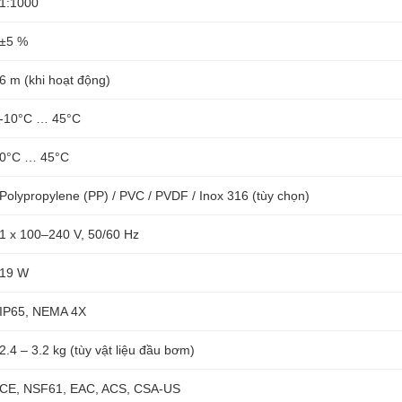
1:1000
±5 %
6 m (khi hoạt động)
-10°C … 45°C
0°C … 45°C
Polypropylene (PP) / PVC / PVDF / Inox 316 (tùy chọn)
1 x 100–240 V, 50/60 Hz
19 W
IP65, NEMA 4X
2.4 – 3.2 kg (tùy vật liệu đầu bơm)
CE, NSF61, EAC, ACS, CSA-US