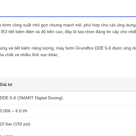
5-
6
số
lượng
áp bơm công suất nhỏ gọn nhưng mạnh mẽ, phù hợp cho các ứng dụng
IE3 tiết kiệm điện và độ bền cao, đây là lựa chọn đáng tin cậy cho nhi
i dùng và tiết kiệm năng lượng, máy bơm Grundfos DDE 5-6 được ứng d
a chất và nhiều lĩnh vực khác.
Giá trị
DDE 5-6 (SMART Digital Dosing)
0.006 – 6.0 l/h
10 bar (150 psi)