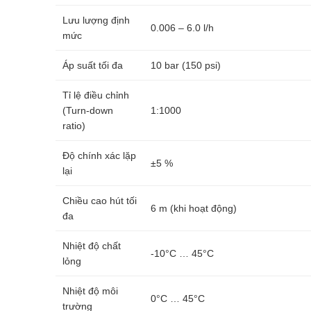
Lưu lượng định
0.006 – 6.0 l/h
mức
Áp suất tối đa
10 bar (150 psi)
Tỉ lệ điều chỉnh
(Turn-down
1:1000
ratio)
Độ chính xác lặp
±5 %
lại
Chiều cao hút tối
6 m (khi hoạt động)
đa
Nhiệt độ chất
-10°C … 45°C
lỏng
Nhiệt độ môi
0°C … 45°C
trường