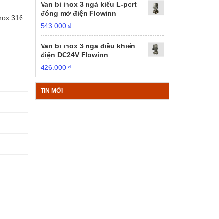
Van bi inox 3 ngả kiểu L-port
đóng mở điện Flowinn
Inox 316
543.000
₫
Van bi inox 3 ngả điều khiển
điện DC24V Flowinn
426.000
₫
TIN MỚI