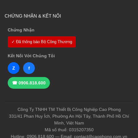
CHỨNG NHẬN & KẾT NỐI
Chứng Nhận
✓ Đã thông báo Bộ Công Thương
Kết Nối Với Chúng Tôi
Z
f
☎ 0906.818.600
Công Ty TNHH TM Thiết Bị Công Nghiệp Cao Phong
331/41 Phan Huy Ích, Phường An Hội Tây, Thành Phố Hồ Chí
Minh, Việt Nam
Mã số thuế: 0315207350
Hotline: 0906.818.600 — Email: contact@caophong.com.vn