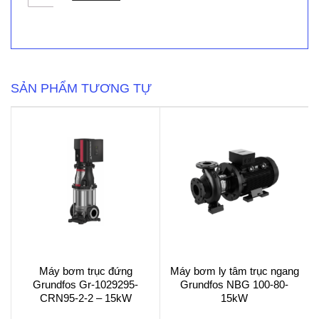
bơm
trục
đứng
Grundfos
Gr-
1016581-
CRNE
SẢN PHẨM TƯƠNG TỰ
45-
09
-
22kW
số
lượng
Máy bơm trục đứng
Máy bơm ly tâm trục ngang
Grundfos Gr-1029295-
Grundfos NBG 100-80-
CRN95-2-2 – 15kW
15kW