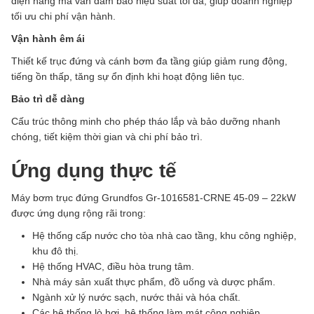
điện năng mà vẫn đảm bảo hiệu suất tối đa, giúp doanh nghiệp
tối ưu chi phí vận hành.
Vận hành êm ái
Thiết kế trục đứng và cánh bơm đa tầng giúp giảm rung động,
tiếng ồn thấp, tăng sự ổn định khi hoạt động liên tục.
Bảo trì dễ dàng
Cấu trúc thông minh cho phép tháo lắp và bảo dưỡng nhanh
chóng, tiết kiệm thời gian và chi phí bảo trì.
Ứng dụng thực tế
Máy bơm trục đứng Grundfos Gr-1016581-CRNE 45-09 – 22kW
được ứng dụng rộng rãi trong:
Hệ thống cấp nước cho tòa nhà cao tầng, khu công nghiệp,
khu đô thị.
Hệ thống HVAC, điều hòa trung tâm.
Nhà máy sản xuất thực phẩm, đồ uống và dược phẩm.
Ngành xử lý nước sạch, nước thải và hóa chất.
Các hệ thống lò hơi, hệ thống làm mát công nghiệp.