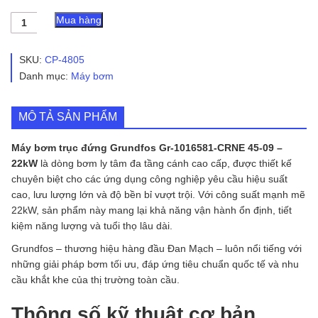
Máy
Mua hàng
bơm
trục
đứng
SKU:
CP-4805
Grundfos
Danh mục:
Máy bơm
Gr-
1016581-
CRNE
MÔ TẢ SẢN PHẨM
45-
09
-
Máy bơm trục đứng Grundfos Gr-1016581-CRNE 45-09 –
22kW
22kW
là dòng bơm ly tâm đa tầng cánh cao cấp, được thiết kế
số
chuyên biệt cho các ứng dụng công nghiệp yêu cầu hiệu suất
lượng
cao, lưu lượng lớn và độ bền bỉ vượt trội. Với công suất mạnh mẽ
22kW, sản phẩm này mang lại khả năng vận hành ổn định, tiết
kiệm năng lượng và tuổi thọ lâu dài.
Grundfos – thương hiệu hàng đầu Đan Mạch – luôn nổi tiếng với
những giải pháp bơm tối ưu, đáp ứng tiêu chuẩn quốc tế và nhu
cầu khắt khe của thị trường toàn cầu.
Thông số kỹ thuật cơ bản