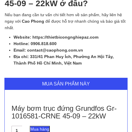
45-09 – 22kW ở đâu?
Nếu bạn đang cần tư vấn chi tiết hơn về sản phẩm, hãy liên hệ
ngay với
Cao Phong
để được hỗ trợ nhanh chóng và báo giá tốt
nhất.
Website: https://thietbicongnghiepaz.com
Hotline: 0906.818.600
Email: contact@caophong.com.vn
Địa chỉ: 331/41 Phan Huy Ích, Phường An Hội Tây,
Thành Phố Hồ Chí Minh, Việt Nam
MUA SẢN PHẨM NÀY
Máy bơm trục đứng Grundfos Gr-
1016581-CRNE 45-09 – 22kW
Máy
Mua hàng