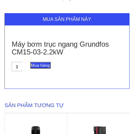
MUA SẢN PHẨM NÀY
Máy bơm trục ngang Grundfos
CM15-03-2.2kW
Máy
Mua hàng
bơm
trục
ngang
Grundfos
CM15-
03-
2.2kW
SẢN PHẨM TƯƠNG TỰ
số
lượng