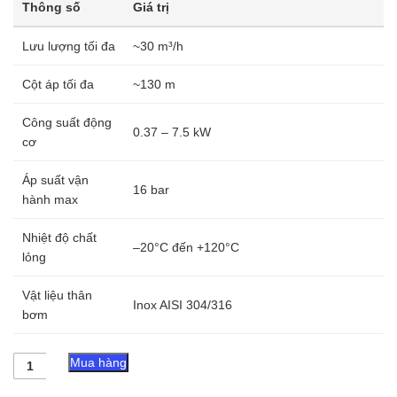
Thông số
Giá trị
Lưu lượng tối đa
~30 m³/h
Cột áp tối đa
~130 m
Công suất động
0.37 – 7.5 kW
cơ
Áp suất vận
16 bar
hành max
Nhiệt độ chất
–20°C đến +120°C
lỏng
Vật liệu thân
Inox AISI 304/316
bơm
Máy
Mua hàng
bơm
trục