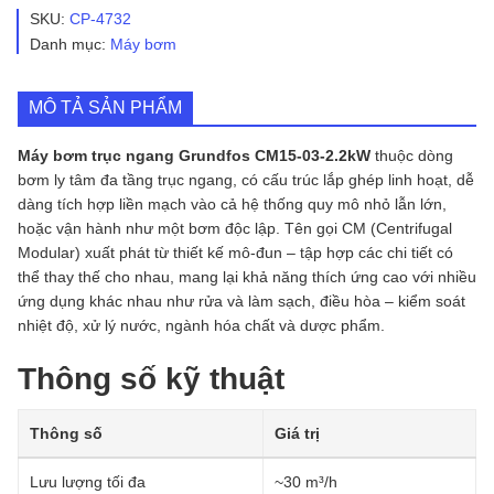
ngang
SKU:
CP-4732
Grundfos
Danh mục:
Máy bơm
CM15-
03-
2.2kW
MÔ TẢ SẢN PHẨM
số
lượng
Máy bơm trục ngang Grundfos CM15-03-2.2kW
thuộc dòng
bơm ly tâm đa tầng trục ngang, có cấu trúc lắp ghép linh hoạt, dễ
dàng tích hợp liền mạch vào cả hệ thống quy mô nhỏ lẫn lớn,
hoặc vận hành như một bơm độc lập. Tên gọi CM (Centrifugal
Modular) xuất phát từ thiết kế mô-đun – tập hợp các chi tiết có
thể thay thế cho nhau, mang lại khả năng thích ứng cao với nhiều
ứng dụng khác nhau như rửa và làm sạch, điều hòa – kiểm soát
nhiệt độ, xử lý nước, ngành hóa chất và dược phẩm.
Thông số kỹ thuật
Thông số
Giá trị
Lưu lượng tối đa
~30 m³/h