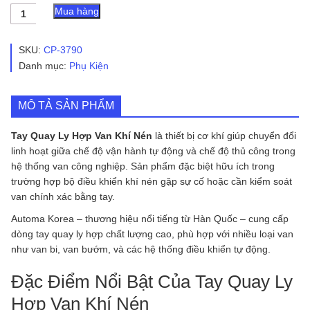
Tay
Mua hàng
Quay
Ly
Hợp
SKU:
CP-3790
Van
Danh mục:
Phụ Kiện
Khí
Nén
|
MÔ TẢ SẢN PHẨM
Declutchable
Gear
|
Tay Quay Ly Hợp Van Khí Nén
là thiết bị cơ khí giúp chuyển đổi
Automa
linh hoạt giữa chế độ vận hành tự động và chế độ thủ công trong
Korea
hệ thống van công nghiệp. Sản phẩm đặc biệt hữu ích trong
số
trường hợp bộ điều khiển khí nén gặp sự cố hoặc cần kiểm soát
lượng
van chính xác bằng tay.
Automa Korea – thương hiệu nổi tiếng từ Hàn Quốc – cung cấp
dòng tay quay ly hợp chất lượng cao, phù hợp với nhiều loại van
như van bi, van bướm, và các hệ thống điều khiển tự động.
Đặc Điểm Nổi Bật Của Tay Quay Ly
Hợp Van Khí Nén