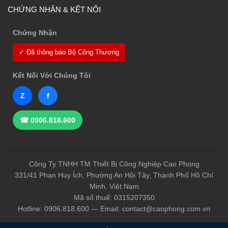
CHỨNG NHẬN & KẾT NỐI
Chứng Nhận
✓ Đã thông báo Bộ Công Thương
Kết Nối Với Chúng Tôi
Z
f
☎ 0906.818.600
Công Ty TNHH TM Thiết Bị Công Nghiệp Cao Phong
331/41 Phan Huy Ích, Phường An Hội Tây, Thành Phố Hồ Chí
Minh, Việt Nam
Mã số thuế: 0315207350
Hotline: 0906.818.600 — Email: contact@caophong.com.vn