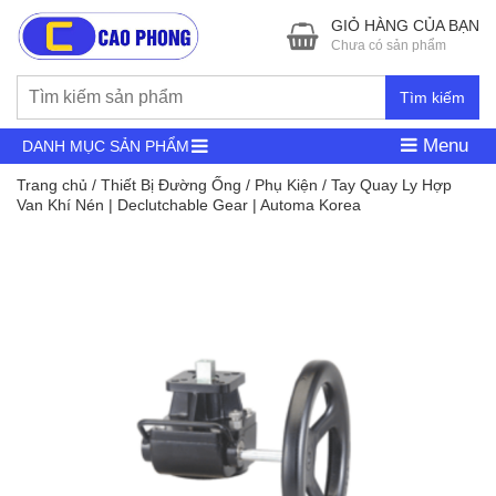
GIỎ HÀNG CỦA BẠN
Chưa có sản phẩm
Tìm kiếm
Menu
DANH MỤC SẢN PHẨM
Trang chủ
/
Thiết Bị Đường Ống
/
Phụ Kiện
/ Tay Quay Ly Hợp
Van Khí Nén | Declutchable Gear | Automa Korea