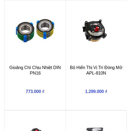
|
Automa
Korea
số
lượng
Gioăng Chì Chịu Nhiệt DIN
Bộ Hiển Thị Vị Trí Đóng Mở
PN16
APL-810N
773.000
₫
1.299.000
₫