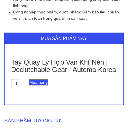
linh hoạt.
Công nghiệp thực phẩm, dược phẩm: Đảm bảo tiêu chuẩn
vệ sinh, an toàn trong quá trình sản xuất.
MUA SẢN PHẨM NÀY
Tay Quay Ly Hợp Van Khí Nén |
Declutchable Gear | Automa Korea
Tay
Mua hàng
Quay
Ly
Hợp
Van
Khí
Nén
|
SẢN PHẨM TƯƠNG TỰ
Declutchable
Gear