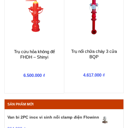
Trụ nổi chữa cháy 3 cửa
Trụ cứu hỏa không đế
BQP
FHDH – Shinyi
4.617.000
₫
6.500.000
₫
SẢN PHẨM MỚI
Van bi 2PC inox vi sinh nối clamp điện Flowinn