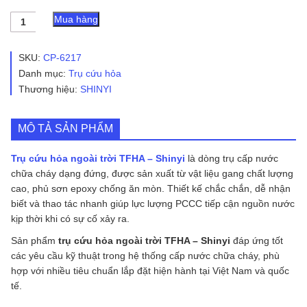
Trụ
Mua hàng
cứu
hỏa
ngoài
SKU:
CP-6217
trời
Danh mục:
Trụ cứu hỏa
TFHA
Thương hiệu:
SHINYI
-
Shinyi
số
lượng
MÔ TẢ SẢN PHẨM
Trụ cứu hỏa ngoài trời TFHA – Shinyi
là dòng trụ cấp nước
chữa cháy dạng đứng, được sản xuất từ vật liệu gang chất lượng
cao, phủ sơn epoxy chống ăn mòn. Thiết kế chắc chắn, dễ nhận
biết và thao tác nhanh giúp lực lượng PCCC tiếp cận nguồn nước
kịp thời khi có sự cố xảy ra.
Sản phẩm
trụ cứu hỏa ngoài trời TFHA – Shinyi
đáp ứng tốt
các yêu cầu kỹ thuật trong hệ thống cấp nước chữa cháy, phù
hợp với nhiều tiêu chuẩn lắp đặt hiện hành tại Việt Nam và quốc
tế.