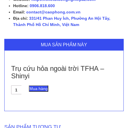
Hotline:
0906.818.600
Email:
contact@caophong.com.vn
Địa chỉ:
331/41 Phan Huy Ích, Phường An Hội Tây,
Thành Phố Hồ Chí Minh, Việt Nam
MUA SẢN PHẨM NÀY
Trụ cứu hỏa ngoài trời TFHA –
Shinyi
Trụ
Mua hàng
cứu
hỏa
ngoài
trời
TFHA
-
Shinyi
SẢN PHẨM TƯƠNG TỰ