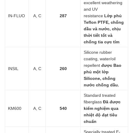
excellent weathering
and UV
IN-FLUO
A, C
287
resistance
Lớp phủ
Teflon PTFE, chống
dầu và nước, chịu
thời tiết tốt và
chống tia cực tím
Silicone rubber
coating, water/oil
repellent
được Bao
INSIL
A, C
260
phủ một lớp
Silicone, chống
nước chống dầu.
Standard treated
fiberglass
Đã được
KM600
A, C
540
kiểm nghiệm qua
nhiệt độ đạt tiêu
chuẩn
Specially treated E-