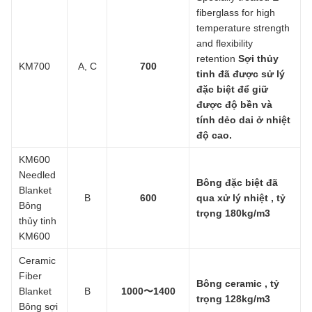
fiberglass for high
temperature strength
and flexibility
retention
Sợi thủy
KM700
A, C
700
tinh đã được sử lý
đặc biệt để giữ
được độ bền và
tính dẻo dai ở nhiệt
độ cao.
KM600
Needled
Bông đặc biệt đã
Blanket
B
600
qua xử lý nhiệt , tỷ
Bông
trọng 180kg/m3
thủy tinh
KM600
Ceramic
Fiber
Bông ceramic , tỷ
Blanket
B
1000〜1400
trọng 128kg/m3
Bông sợi