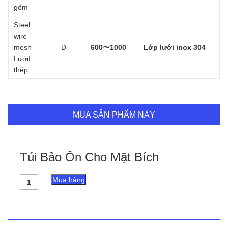
gốm
Steel
wire
mesh –
D
600〜1000
Lớp lưới inox 304
LướiI
thép
MUA SẢN PHẨM NÀY
Túi Bảo Ôn Cho Mặt Bích
Túi
Mua hàng
Bảo
Ôn
Cho
Mặt
Bích