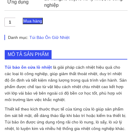
Ứng dụng
nghiệp
Túi
Mua hàng
Bảo
Ôn
Cửa
Danh mục:
Túi Bảo Ôn Giữ Nhiệt
Lò
Nhiệt
số
MÔ TẢ SẢN PHẨM
lượng
Túi bảo ôn cửa lò nhiệt
là giải pháp cách nhiệt hiệu quả cho
các loại lò công nghiệp, giúp giảm thất thoát nhiệt, duy trì nhiệt
độ ổn định và tiết kiệm năng lượng trong quá trình vận hành. Sản
phẩm được chế tạo từ vật liệu cách nhiệt chịu nhiệt cao kết hợp
với lớp vải bảo vệ bên ngoài có độ bền cơ học tốt, phù hợp với
môi trường làm việc khắc nghiệt.
Thiết kế theo kích thước thực tế của từng cửa lò giúp sản phẩm
ôm sát bề mặt, dễ dàng tháo lắp khi bảo trì hoặc kiểm tra thiết bị.
Túi bảo ôn được ứng dụng rộng rãi cho lò nung, lò sấy, lò xử lý
nhiệt, lò luyện kim và nhiều hệ thống gia nhiệt công nghiệp khác.