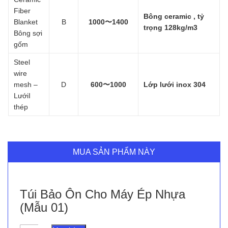
Fiber
Bông ceramic , tỷ
Blanket
B
1000〜1400
trọng 128kg/m3
Bông sợi
gốm
Steel
wire
mesh –
D
600〜1000
Lớp lưới inox 304
LướiI
thép
MUA SẢN PHẨM NÀY
Túi Bảo Ôn Cho Máy Ép Nhựa
(Mẫu 01)