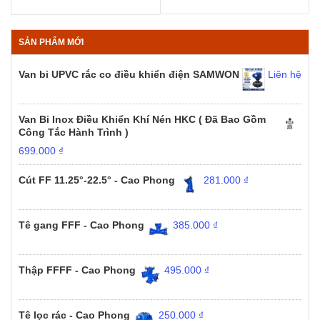
SẢN PHẨM MỚI
Van bi UPVC rắc co điều khiển điện SAMWON
Liên hệ
Van Bi Inox Điều Khiển Khí Nén HKC ( Đã Bao Gồm
Công Tắc Hành Trình )
699.000
₫
Cút FF 11.25°-22.5° - Cao Phong
281.000
₫
Tê gang FFF - Cao Phong
385.000
₫
Thập FFFF - Cao Phong
495.000
₫
Tê lọc rác - Cao Phong
250.000
₫