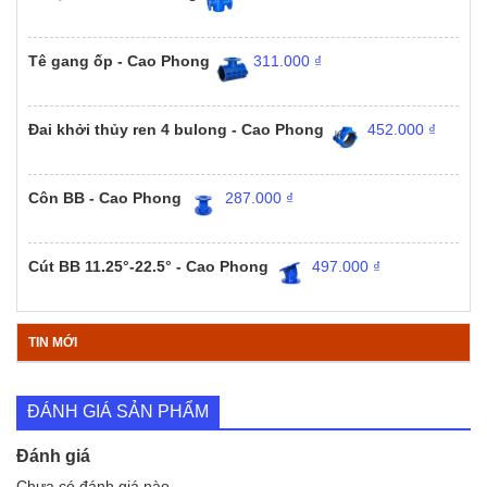
Tê gang ốp - Cao Phong
311.000
₫
Đai khởi thủy ren 4 bulong - Cao Phong
452.000
₫
Côn BB - Cao Phong
287.000
₫
Cút BB 11.25°-22.5° - Cao Phong
497.000
₫
TIN MỚI
ĐÁNH GIÁ SẢN PHẨM
Đánh giá
Chưa có đánh giá nào.