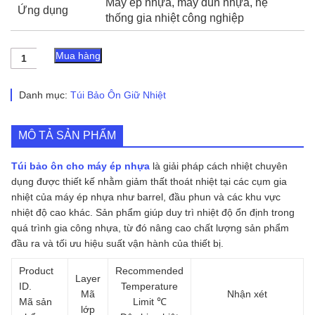
Máy ép nhựa, máy đùn nhựa, hệ
Ứng dụng
thống gia nhiệt công nghiệp
Túi
Mua hàng
Bảo
Ôn
Cho
Danh mục:
Túi Bảo Ôn Giữ Nhiệt
Máy
Ép
Nhựa
MÔ TẢ SẢN PHẨM
(Mẫu
01)
Túi bảo ôn cho máy ép nhựa
là giải pháp cách nhiệt chuyên
số
lượng
dụng được thiết kế nhằm giảm thất thoát nhiệt tại các cụm gia
nhiệt của máy ép nhựa như barrel, đầu phun và các khu vực
nhiệt độ cao khác. Sản phẩm giúp duy trì nhiệt độ ổn định trong
quá trình gia công nhựa, từ đó nâng cao chất lượng sản phẩm
đầu ra và tối ưu hiệu suất vận hành của thiết bị.
Product
Recommended
Layer
ID.
Temperature
Mã
Nhận xét
Mã sản
Limit ℃
lớp