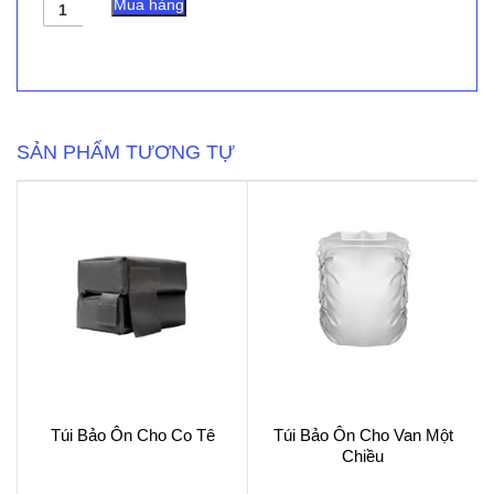
Túi
Mua hàng
Bảo
Ôn
Cho
Máy
Ép
Nhựa
(Mẫu
SẢN PHẨM TƯƠNG TỰ
01)
số
lượng
Túi Bảo Ôn Cho Co Tê
Túi Bảo Ôn Cho Van Một
Chiều