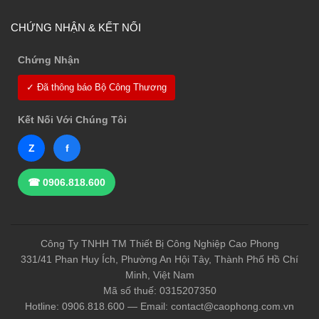
CHỨNG NHẬN & KẾT NỐI
Chứng Nhận
✓ Đã thông báo Bộ Công Thương
Kết Nối Với Chúng Tôi
Z
f
☎ 0906.818.600
Công Ty TNHH TM Thiết Bị Công Nghiệp Cao Phong
331/41 Phan Huy Ích, Phường An Hội Tây, Thành Phố Hồ Chí
Minh, Việt Nam
Mã số thuế: 0315207350
Hotline: 0906.818.600 — Email: contact@caophong.com.vn