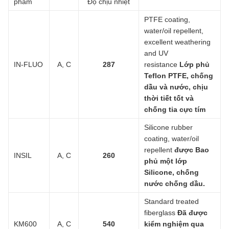
phẩm
Độ chịu nhiệt
PTFE coating,
water/oil repellent,
excellent weathering
and UV
IN-FLUO
A, C
287
resistance
Lớp phủ
Teflon PTFE, chống
dầu và nước, chịu
thời tiết tốt và
chống tia cực tím
Silicone rubber
coating, water/oil
repellent
được Bao
INSIL
A, C
260
phủ một lớp
Silicone, chống
nước chống dầu.
Standard treated
fiberglass
Đã được
KM600
A, C
540
kiểm nghiệm qua