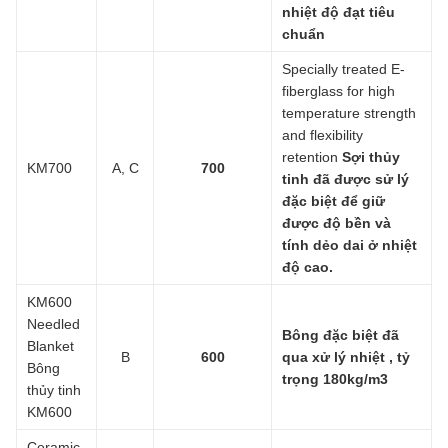
nhiệt độ đạt tiêu
chuẩn
Specially treated E-
fiberglass for high
temperature strength
and flexibility
retention
Sợi thủy
KM700
A, C
700
tinh đã được sử lý
đặc biệt để giữ
được độ bền và
tính dẻo dai ở nhiệt
độ cao.
KM600
Needled
Bông đặc biệt đã
Blanket
B
600
qua xử lý nhiệt , tỷ
Bông
trọng 180kg/m3
thủy tinh
KM600
Ceramic