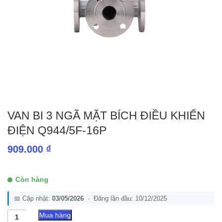
VAN BI 3 NGÃ MẶT BÍCH ĐIỀU KHIỂN
ĐIỆN Q944/5F-16P
909.000
₫
Còn hàng
📅 Cập nhật:
03/05/2026
· Đăng lần đầu: 10/12/2025
Van
Mua hàng