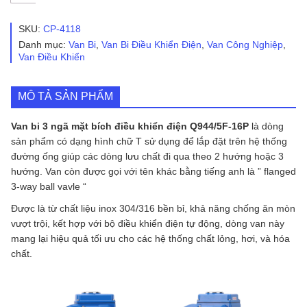
bi
3
ngã
SKU:
CP-4118
mặt
Danh mục:
Van Bi
,
Van Bi Điều Khiển Điện
,
Van Công Nghiệp
,
bích
Van Điều Khiển
điều
khiển
điện
MÔ TẢ SẢN PHẨM
Q944/5F-
16P
số
Van bi 3 ngã mặt bích điều khiển điện Q944/5F-16P
là dòng
lượng
sản phẩm có dạng hình chữ T sử dụng để lắp đặt trên hệ thống
đường ống giúp các dòng lưu chất đi qua theo 2 hướng hoặc 3
hướng. Van còn được gọi với tên khác bằng tiếng anh là ” flanged
3-way ball vavle “
Được là từ chất liệu inox 304/316 bền bỉ, khả năng chống ăn mòn
vượt trội, kết hợp với bộ điều khiển điện tự động, dòng van này
mang lại hiệu quả tối ưu cho các hệ thống chất lỏng, hơi, và hóa
chất.