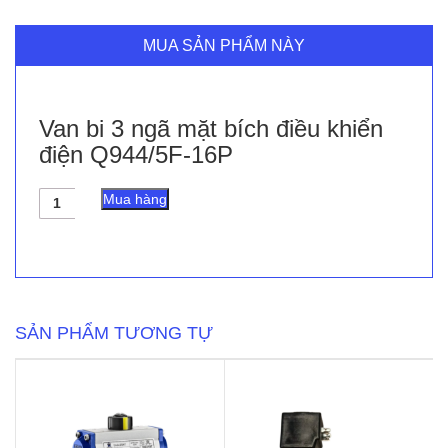
MUA SẢN PHẨM NÀY
Van bi 3 ngã mặt bích điều khiển
điện Q944/5F-16P
Van
Mua hàng
bi
3
ngã
mặt
bích
điều
khiển
SẢN PHẨM TƯƠNG TỰ
điện
Q944/5F-
16P
số
lượng