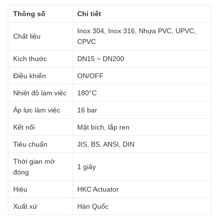
Thông số
Chi tiết
Inox 304, Inox 316, Nhựa PVC, UPVC,
Chất liệu
CPVC
Kích thước
DN15 ~ DN200
Điều khiển
ON/OFF
Nhiệt độ làm việc
180°C
Áp lực làm việc
16 bar
Kết nối
Mặt bích, lắp ren
Tiêu chuẩn
JIS, BS, ANSI, DIN
Thời gian mở
1 giây
đóng
Hiệu
HKC Actuator
Xuất xứ
Hàn Quốc