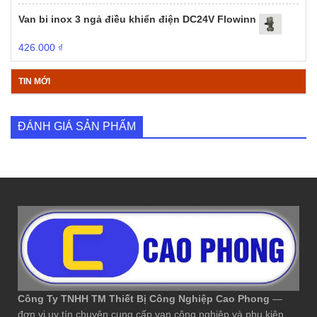
Van bi inox 3 ngả điều khiển điện DC24V Flowinn
426.000
₫
TIN MỚI
ĐÁNH GIÁ SẢN PHẨM
Công Ty TNHH TM Thiết Bị Công Nghiệp Cao Phong
—
đơn vị uy tín chuyên cung cấp van công nghiệp và phụ kiện