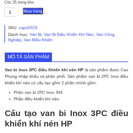
Còn 25 trong kho
Van
Mua hàng
bi
Inox
3PC
SKU:
capo0329
điều
Danh mục:
Van Bi
,
Van Bi Điều Khiển Khí Nén
,
Van Công
Khiển
Nghiệp
,
Van Điều Khiển
khí
nén
HP
MÔ TẢ SẢN PHẨM
-
Dạng
Nối
Van bi Inox 3PC điều Khiển khí nén HP
là sản phẩm được Cao
Ren
Phong nhập khẩu và phân phối. Sản phẩm van bi 2PC Inox điều
số
khiển khí nén có cấu tạo gồm 2 phần chính gồm:
lượng
Phần van bi 2PC Inox 304
Phần điều khiển khí nén.
Cấu tạo van bi Inox 3PC điều
khiển khí nén HP