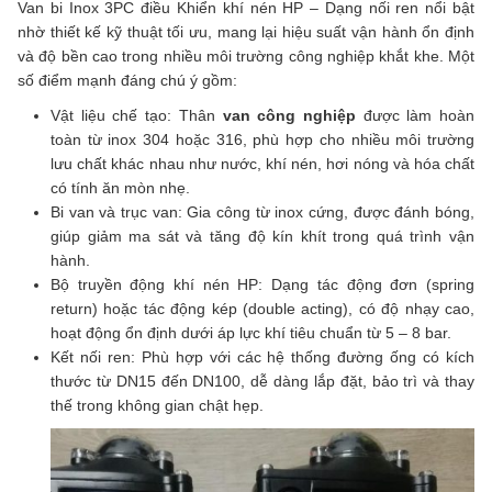
Van bi Inox 3PC điều Khiển khí nén HP – Dạng nối ren nổi bật
nhờ thiết kế kỹ thuật tối ưu, mang lại hiệu suất vận hành ổn định
và độ bền cao trong nhiều môi trường công nghiệp khắt khe. Một
số điểm mạnh đáng chú ý gồm:
Vật liệu chế tạo: Thân
van công nghiệp
được làm hoàn
toàn từ inox 304 hoặc 316, phù hợp cho nhiều môi trường
lưu chất khác nhau như nước, khí nén, hơi nóng và hóa chất
có tính ăn mòn nhẹ.
Bi van và trục van: Gia công từ inox cứng, được đánh bóng,
giúp giảm ma sát và tăng độ kín khít trong quá trình vận
hành.
Bộ truyền động khí nén HP: Dạng tác động đơn (spring
return) hoặc tác động kép (double acting), có độ nhạy cao,
hoạt động ổn định dưới áp lực khí tiêu chuẩn từ 5 – 8 bar.
Kết nối ren: Phù hợp với các hệ thống đường ống có kích
thước từ DN15 đến DN100, dễ dàng lắp đặt, bảo trì và thay
thế trong không gian chật hẹp.