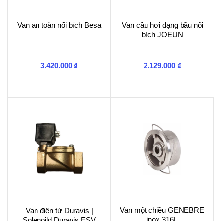
Van an toàn nối bích Besa
Van cầu hơi dạng bầu nối
bích JOEUN
3.420.000
₫
2.129.000
₫
Van một chiều GENEBRE
Van điện từ Duravis |
inox 316L
Solenoild Duravis ESV