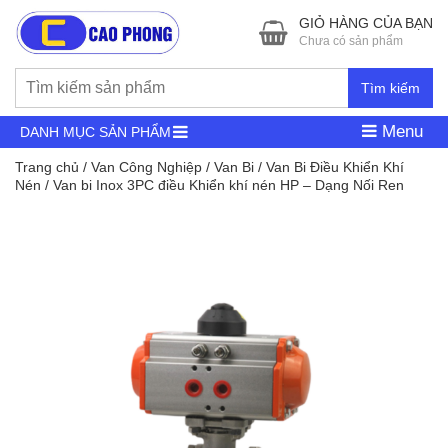
GIỎ HÀNG CỦA BẠN
Chưa có sản phẩm
Tìm kiếm
Menu
DANH MỤC SẢN PHẨM
Trang chủ
/
Van Công Nghiệp
/
Van Bi
/
Van Bi Điều Khiển Khí
Nén
/ Van bi Inox 3PC điều Khiển khí nén HP – Dạng Nối Ren