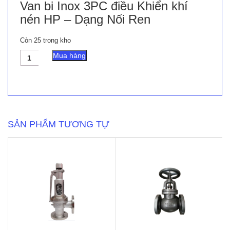
Van bi Inox 3PC điều Khiển khí
nén HP – Dạng Nối Ren
Còn 25 trong kho
Van
Mua hàng
bi
Inox
3PC
điều
Khiển
khí
nén
SẢN PHẨM TƯƠNG TỰ
HP
-
Dạng
Nối
Ren
số
lượng