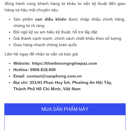
đồng hành cùng khách hàng từ khâu tư vấn kỹ thuật đến giao
hàng và hậu mãi chuyên sâu:
Sản phẩm
van điều khiển
được nhập khẩu chính hãng,
chứng từ rõ ràng
Đội ngũ kỹ sư am hiểu kỹ thuật, hỗ trợ lắp đặt
Giá thành cạnh tranh, chính sách chiết khấu theo số lượng
Giao hàng nhanh chóng toàn quốc
Liên hệ ngay để nhận tư vấn và báo giá:
Website: https://thietbicongnghiepaz.com
Hotline: 0906.818.600
Email: contact@caophong.com.vn
Địa chỉ: 331/41 Phan Huy Ích, Phường An Hội Tây,
Thành Phố Hồ Chí Minh, Việt Nam
MUA SẢN PHẨM NÀY