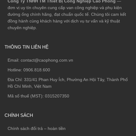
Công Ty TNHH TM Thiết Bị Công Nghiệp Cao Phong
—
đơn vị uy tín chuyên cung cấp van công nghiệp và phụ kiện
đường ống chính hãng, đạt chuẩn quốc tế. Chúng tôi cam kết
đồng hành cùng khách hàng với dịch vụ tư vấn và kỹ thuật
chuyên nghiệp.
THÔNG TIN LIÊN HỆ
Email:
contact@caophong.com.vn
Hotline:
0906.818.600
Địa Chỉ:
331/41 Phan Huy Ích, Phường An Hội Tây, Thành Phố
Hồ Chí Minh, Việt Nam
Mã số thuế (MST): 0315207350
CHÍNH SÁCH
Chính sách đổi trả – hoàn tiền