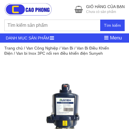
GIỎ HÀNG CỦA BẠN
Chưa có sản phẩm
Tìm kiếm
Menu
DANH MỤC SẢN PHẨM
Trang chủ
/
Van Công Nghiệp
/
Van Bi
/
Van Bi Điều Khiển
Điện
/ Van bi Inox 3PC nối ren điều khiển điện Sunyeh