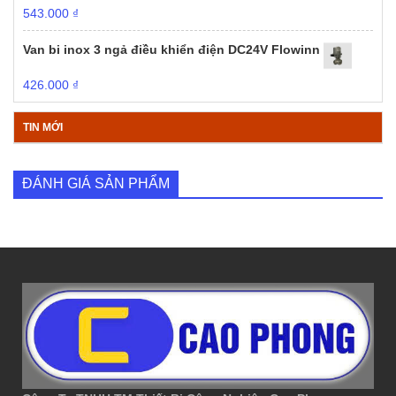
543.000
₫
Van bi inox 3 ngả điều khiển điện DC24V Flowinn
426.000
₫
TIN MỚI
ĐÁNH GIÁ SẢN PHẨM