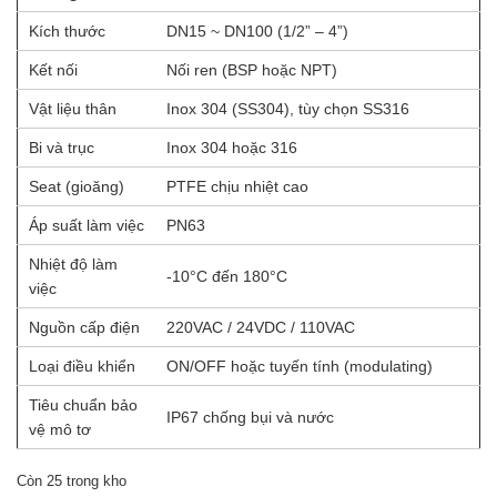
Kích thước
DN15 ~ DN100 (1/2” – 4”)
Kết nối
Nối ren (BSP hoặc NPT)
Vật liệu thân
Inox 304 (SS304), tùy chọn SS316
Bi và trục
Inox 304 hoặc 316
Seat (gioăng)
PTFE chịu nhiệt cao
Áp suất làm việc
PN63
Nhiệt độ làm
-10°C đến 180°C
việc
Nguồn cấp điện
220VAC / 24VDC / 110VAC
Loại điều khiển
ON/OFF hoặc tuyến tính (modulating)
Tiêu chuẩn bảo
IP67 chống bụi và nước
vệ mô tơ
Còn 25 trong kho