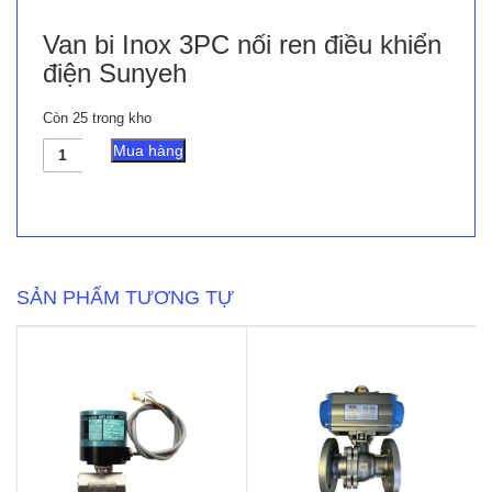
Van bi Inox 3PC nối ren điều khiển
điện Sunyeh
Còn 25 trong kho
Van
Mua hàng
bi
Inox
3PC
nối
ren
điều
khiển
SẢN PHẨM TƯƠNG TỰ
điện
Sunyeh
số
lượng