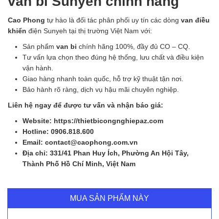
van bi Sunyeh chính hãng
Cao Phong
tự hào là đối tác phân phối uy tín các dòng
van điều
khiển
điện Sunyeh tại thị trường Việt Nam với:
Sản phẩm
van bi
chính hãng 100%, đầy đủ CO – CQ.
Tư vấn lựa chọn theo đúng hệ thống, lưu chất và điều kiện
vận hành.
Giao hàng nhanh toàn quốc, hỗ trợ kỹ thuật tận nơi.
Bảo hành rõ ràng, dịch vụ hậu mãi chuyên nghiệp.
Liên hệ ngay để được tư vấn và nhận báo giá:
Website: https://thietbicongnghiepaz.com
Hotline: 0906.818.600
Email: contact@caophong.com.vn
Địa chỉ: 331/41 Phan Huy Ích, Phường An Hội Tây,
Thành Phố Hồ Chí Minh, Việt Nam
MUA SẢN PHẨM NÀY