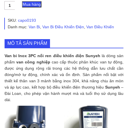
Van
Mua hàng
bi
Inox
3PC
SKU:
capo0193
nối
Danh mục:
Van Bi
,
Van Bi Điều Khiển Điện
,
Van Điều Khiển
ren
điều
khiển
MÔ TẢ SẢN PHẨM
điện
Sunyeh
số
Van bi Inox 3PC nối ren điều khiển điện Sunyeh
là dòng sản
lượng
phẩm
van công nghiệp
cao cấp thuộc phân khúc van tự động,
được ứng dụng rộng rãi trong các hệ thống dẫn lưu chất cần
đóng/mở tự động, chính xác và ổn định. Sản phẩm nổi bật với
thiết kế thân van 3 mảnh bằng inox 304, khả năng chịu ăn mòn
và áp lực cao, kết hợp bộ điều khiển điện thương hiệu
Sunyeh
–
Đài Loan, cho phép vận hành mượt mà và tuổi thọ sử dụng lâu
dài.