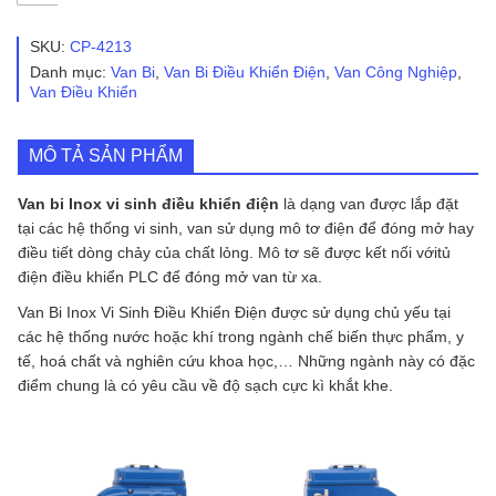
bi
Inox
vi
SKU:
CP-4213
sinh
Danh mục:
Van Bi
,
Van Bi Điều Khiển Điện
,
Van Công Nghiệp
,
điều
Van Điều Khiển
khiển
điện
số
MÔ TẢ SẢN PHẨM
lượng
Van bi Inox vi sinh điều khiển điện
là dạng van được lắp đặt
tại các hệ thống vi sinh, van sử dụng mô tơ điện để đóng mở hay
điều tiết dòng chảy của chất lỏng. Mô tơ sẽ được kết nối vớitủ
điện điều khiển PLC để đóng mở van từ xa.
Van Bi Inox Vi Sinh Điều Khiển Điện được sử dụng chủ yếu tại
các hệ thống nước hoặc khí trong ngành chế biến thực phẩm, y
tế, hoá chất và nghiên cứu khoa học,… Những ngành này có đặc
điểm chung là có yêu cầu về độ sạch cực kì khắt khe.