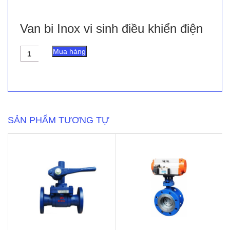
Van bi Inox vi sinh điều khiển điện
Van
Mua hàng
bi
Inox
vi
sinh
điều
khiển
điện
SẢN PHẨM TƯƠNG TỰ
số
lượng