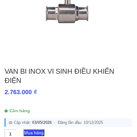
VAN BI INOX VI SINH ĐIỀU KHIỂN
ĐIỆN
2.763.000
₫
Còn hàng
📅 Cập nhật:
03/05/2026
· Đăng lần đầu: 10/12/2025
Van
Mua hàng