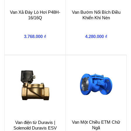
Van Xả Đáy Lò Hơi P48H-
Van Bướm Nối Bích Điều
16/16Q
Khiển Khí Nén
3.768.000
₫
4.280.000
₫
Van Một Chiều ETM Chữ
Van điện từ Duravis |
Ngã
Solenoild Duravis ESV