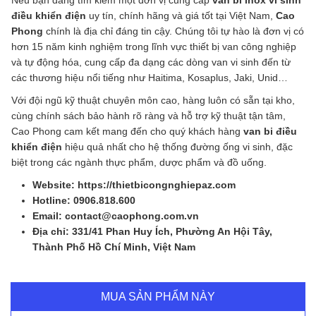
Nếu bạn đang tìm kiếm một đơn vị cung cấp
van bi inox vi sinh
điều khiển điện
uy tín, chính hãng và giá tốt tại Việt Nam,
Cao
Phong
chính là địa chỉ đáng tin cậy. Chúng tôi tự hào là đơn vị có
hơn 15 năm kinh nghiệm trong lĩnh vực thiết bị van công nghiệp
và tự động hóa, cung cấp đa dạng các dòng van vi sinh đến từ
các thương hiệu nổi tiếng như Haitima, Kosaplus, Jaki, Unid…
Với đội ngũ kỹ thuật chuyên môn cao, hàng luôn có sẵn tại kho,
cùng chính sách bảo hành rõ ràng và hỗ trợ kỹ thuật tận tâm,
Cao Phong cam kết mang đến cho quý khách hàng
van bi điều
khiển điện
hiệu quả nhất cho hệ thống đường ống vi sinh, đặc
biệt trong các ngành thực phẩm, dược phẩm và đồ uống.
Website: https://thietbicongnghiepaz.com
Hotline: 0906.818.600
Email: contact@caophong.com.vn
Địa chỉ: 331/41 Phan Huy Ích, Phường An Hội Tây,
Thành Phố Hồ Chí Minh, Việt Nam
MUA SẢN PHẨM NÀY