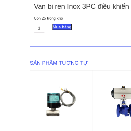
Van bi ren Inox 3PC điều khiển
Còn 25 trong kho
Van
Mua hàng
bi
ren
Inox
3PC
điều
khiển
SẢN PHẨM TƯƠNG TỰ
điện
KST
số
lượng