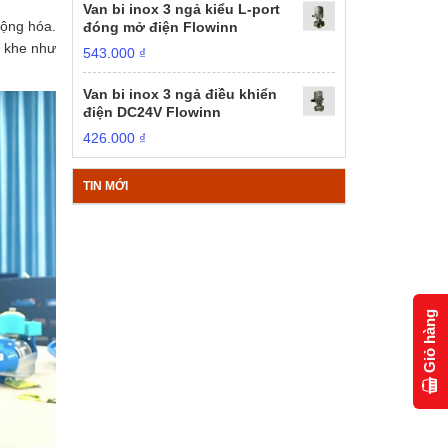
Van bi inox 3 ngả kiểu L-port
động hóa.
đóng mở điện Flowinn
t khe như
543.000
₫
Van bi inox 3 ngả điều khiển
điện DC24V Flowinn
426.000
₫
TIN MỚI
Giỏ hàng