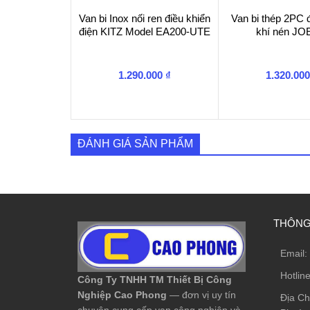
Van bi Inox nối ren điều khiển
Van bi thép 2PC 
điện KITZ Model EA200-UTE
khí nén J
1.290.000
₫
1.320.00
ĐÁNH GIÁ SẢN PHẨM
THÔNG 
Email:
Hotlin
Công Ty TNHH TM Thiết Bị Công
Nghiệp Cao Phong
— đơn vị uy tín
Địa Ch
chuyên cung cấp van công nghiệp và