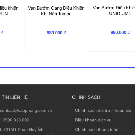
Van Bướm Điều Khiể
điều khiển
Van Bướm Gang Điều Khiển
UNID UM1
OEUN
Khí Nén Tomoe
990.000
₫
0
₫
980.000
₫
TIN LIÊN HỆ
CHÍNH SÁCH
contact@caophong.com.vn
Chính sách đổi trả – hoàn tiền
e:
0906.818.600
Điều khoản dịch vụ
ỉ:
331/41 Phan Huy Ích,
Chính sách thanh toán