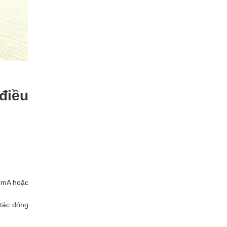
điều
20mA hoặc
 tác đóng