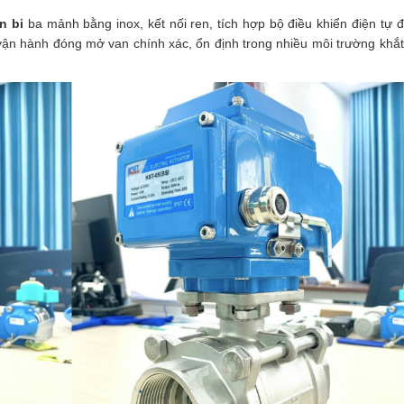
số
lượng
n bi
ba mảnh bằng inox, kết nối ren, tích hợp bộ điều khiển điện tự 
vận hành đóng mở van chính xác, ổn định trong nhiều môi trường khắ