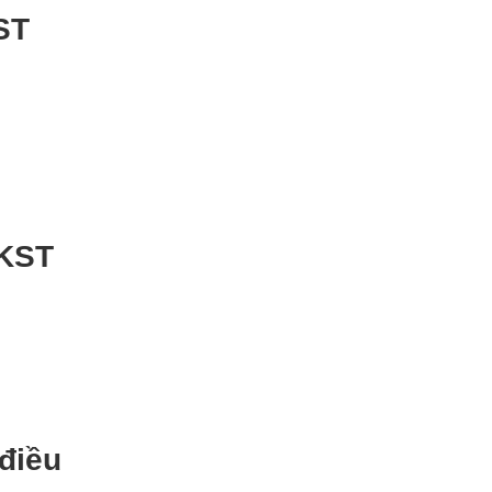
ST
 KST
 điều