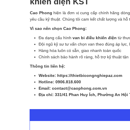
khiển điện KST
Cao Phong
hiện là đơn vị cung cấp chính hãng dòng
yêu cầu kỹ thuật. Chúng tôi cam kết chất lượng và h
Vì sao nên chọn Cao Phong:
Đa dạng cấu hình
van bi điều khiển điện
từ thư
Đội ngũ kỹ sư tư vấn chọn van theo đúng áp lực, l
Hàng hóa luôn có sẵn, giao nhanh toàn quốc
Chính sách bảo hành rõ ràng, hỗ trợ kỹ thuật tận
Thông tin liên hệ:
Website: https://thietbicongnghiepaz.com
Hotline: 0906.818.600
Email: contact@caophong.com.vn
Địa chỉ: 331/41 Phan Huy Ích, Phường An Hội