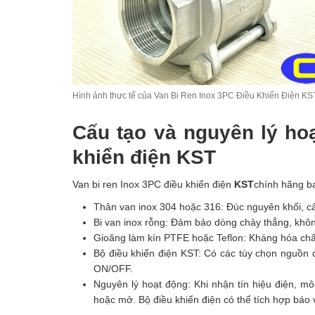
Hình ảnh thực tế của Van Bi Ren Inox 3PC Điều Khiển Điện KS
Cấu tạo và nguyên lý ho
khiển điện KST
Van bi ren Inox 3PC điều khiển điện
KST
chính hãng b
Thân van inox 304 hoặc 316: Đúc nguyên khối, cấ
Bi van inox rỗng: Đảm bảo dòng chảy thẳng, khôn
Gioăng làm kín PTFE hoặc Teflon: Kháng hóa chất
Bộ điều khiển điện KST: Có các tùy chọn nguồn 
ON/OFF.
Nguyên lý hoạt động: Khi nhận tín hiệu điện, mô
hoặc mở. Bộ điều khiển điện có thể tích hợp báo vị