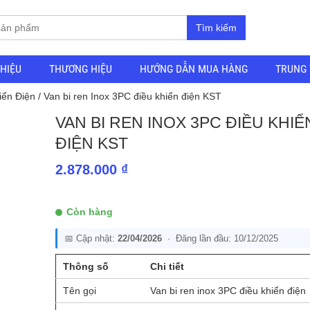
Tìm kiếm
THIỆU
THƯƠNG HIỆU
HƯỚNG DẪN MUA HÀNG
TRUNG 
iển Điện
/ Van bi ren Inox 3PC điều khiển điện KST
VAN BI REN INOX 3PC ĐIỀU KHIỂ
ĐIỆN KST
2.878.000
₫
Còn hàng
📅 Cập nhật:
22/04/2026
· Đăng lần đầu: 10/12/2025
Thông số
Chi tiết
Tên gọi
Van bi ren inox 3PC điều khiển điện