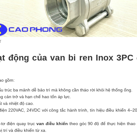
T
ạt động của van bi ren Inox 3PC 
ao gồm:
u trúc ba mảnh dễ bảo trì mà không cần tháo rời khỏi hệ thống ống.
g cản trở và hạn chế hao tổn áp lực.
 và nhiệt độ cao.
điện 220VAC, 24VDC với công tắc hành trình, tín hiệu điều khiển 4–
-tơ điện quay trục
van điều khiển
theo góc 90 độ để thực hiện thao
 trí và điều khiển từ xa.