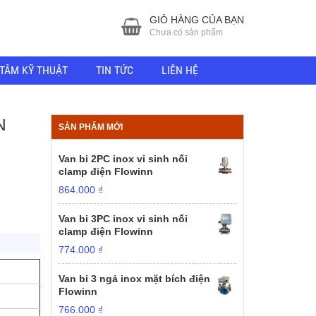
GIỎ HÀNG CỦA BẠN
Chưa có sản phẩm
TÂM KỸ THUẬT
TIN TỨC
LIÊN HỆ
N
SẢN PHẨM MỚI
Van bi 2PC inox vi sinh nối
clamp điện Flowinn
864.000
₫
Van bi 3PC inox vi sinh nối
clamp điện Flowinn
774.000
₫
Van bi 3 ngả inox mặt bích điện
Flowinn
766.000
₫