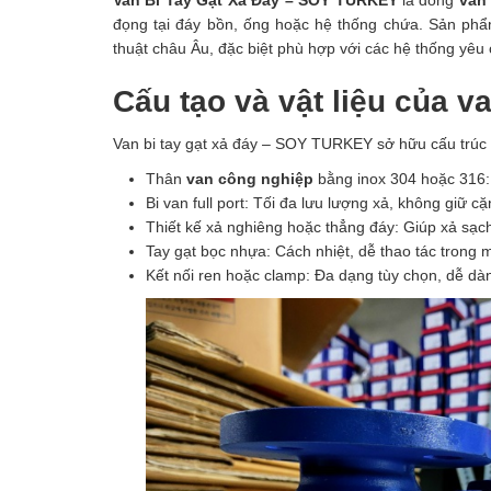
đọng tại đáy bồn, ống hoặc hệ thống chứa. Sản phẩ
thuật châu Âu, đặc biệt phù hợp với các hệ thống yêu c
Cấu tạo và vật liệu của 
Van bi tay gạt xả đáy – SOY TURKEY sở hữu cấu trúc c
Thân
van công nghiệp
bằng inox 304 hoặc 316:
Bi van full port: Tối đa lưu lượng xả, không giữ cặ
Thiết kế xả nghiêng hoặc thẳng đáy: Giúp xả sạch
Tay gạt bọc nhựa: Cách nhiệt, dễ thao tác trong 
Kết nối ren hoặc clamp: Đa dạng tùy chọn, dễ dàng