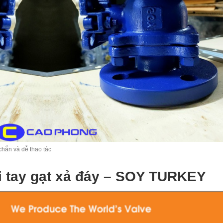
hắn và dễ thao tác
i tay gạt xả đáy – SOY TURKEY