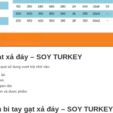
gạt xả đáy – SOY TURKEY
uả sử dụng vượt trội nhờ vào:
lại.
ành.
ian dài.
hẩm và dược phẩm.
n bi tay gạt xả đáy – SOY TURKEY