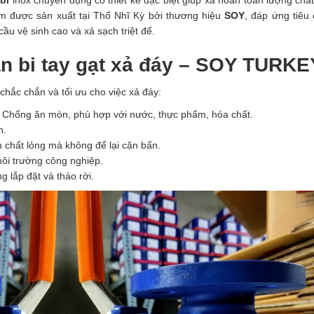
m được sản xuất tại Thổ Nhĩ Kỳ bởi thương hiệu
SOY
, đáp ứng tiêu
ầu vệ sinh cao và xả sạch triệt để.
van bi tay gạt xả đáy – SOY TURKE
hắc chắn và tối ưu cho việc xả đáy:
 Chống ăn mòn, phù hợp với nước, thực phẩm, hóa chất.
n.
 chất lỏng mà không để lại cặn bẩn.
môi trường công nghiệp.
 lắp đặt và tháo rời.