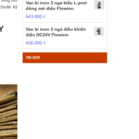
Van bi inox 3 ngả kiểu L-port
 chuẩn kỹ
đóng mở điện Flowinn
543.000
₫
Y
Van bi inox 3 ngả điều khiển
điện DC24V Flowinn
426.000
₫
TIN MỚI