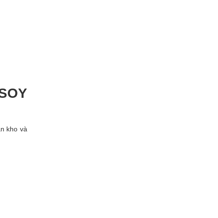
 SOY
ẵn kho và