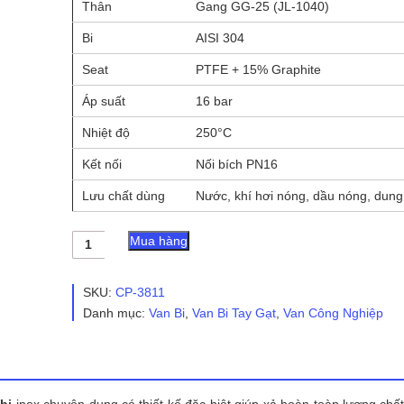
Thân
Gang GG-25 (JL-1040)
Bi
AISI 304
Seat
PTFE + 15% Graphite
Áp suất
16 bar
Nhiệt độ
250°C
Kết nối
Nối bích PN16
Lưu chất dùng
Nước, khí hơi nóng, dầu nóng, dung
Van
Mua hàng
bi
tay
gạt
SKU:
CP-3811
xả
Danh mục:
Van Bi
,
Van Bi Tay Gạt
,
Van Công Nghiệp
đáy
-
SOY
TURKEY
số
lượng
bi
inox chuyên dụng có thiết kế đặc biệt giúp xả hoàn toàn lượng chất