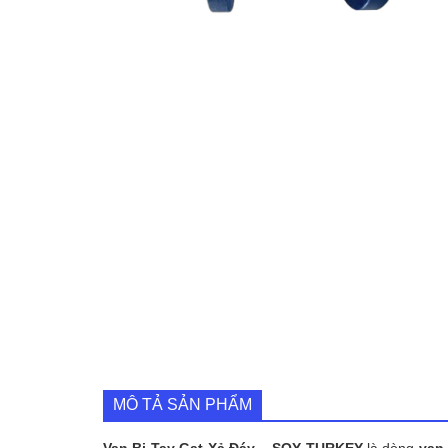
MÔ TẢ SẢN PHẨM
Van Bi Tay Gạt Xả Đáy – SOY TURKEY
là dòng
van 