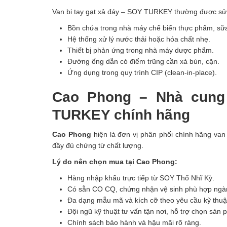
Van bi tay gạt xả đáy – SOY TURKEY thường được sử dụn
Bồn chứa trong nhà máy chế biến thực phẩm, sữa
Hệ thống xử lý nước thải hoặc hóa chất nhẹ.
Thiết bị phản ứng trong nhà máy dược phẩm.
Đường ống dẫn có điểm trũng cần xả bùn, cặn.
Ứng dụng trong quy trình CIP (clean-in-place).
Cao Phong – Nhà cung 
TURKEY chính hãng
Cao Phong
hiện là đơn vị phân phối chính hãng van
đầy đủ chứng từ chất lượng.
Lý do nên chọn mua tại Cao Phong:
Hàng nhập khẩu trực tiếp từ SOY Thổ Nhĩ Kỳ.
Có sẵn CO CQ, chứng nhận vệ sinh phù hợp ngà
Đa dạng mẫu mã và kích cỡ theo yêu cầu kỹ thuậ
Đội ngũ kỹ thuật tư vấn tận nơi, hỗ trợ chọn sản
Chính sách bảo hành và hậu mãi rõ ràng.