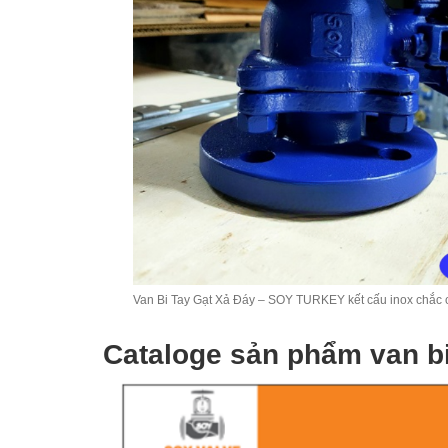
Van Bi Tay Gạt Xả Đáy – SOY TURKEY kết cấu inox chắc c
Cataloge sản phẩm van b