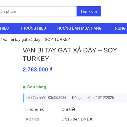
Tìm kiếm
THIỆU
THƯƠNG HIỆU
HƯỚNG DẪN MUA HÀNG
TRUNG 
/ Van bi tay gạt xả đáy – SOY TURKEY
VAN BI TAY GẠT XẢ ĐÁY – SOY
TURKEY
2.763.000
₫
Còn hàng
📅 Cập nhật:
03/05/2026
· Đăng lần đầu: 10/12/2025
Thông số
Chi tiết
Kích cỡ
DN15 đến DN100