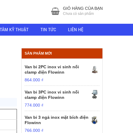
GIỎ HÀNG CỦA BẠN
Chưa có sản phẩm
TÂM KỸ THUẬT
TIN TỨC
LIÊN HỆ
SẢN PHẨM MỚI
Van bi 2PC inox vi sinh nối
clamp điện Flowinn
864.000
₫
Van bi 3PC inox vi sinh nối
clamp điện Flowinn
774.000
₫
Van bi 3 ngả inox mặt bích điện
Flowinn
766.000
₫