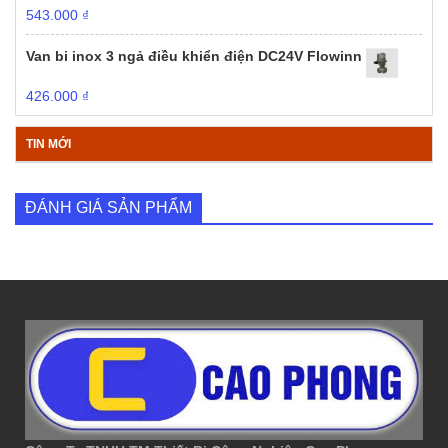
543.000
₫
Van bi inox 3 ngả điều khiển điện DC24V Flowinn
426.000
₫
TIN MỚI
ĐÁNH GIÁ SẢN PHẨM