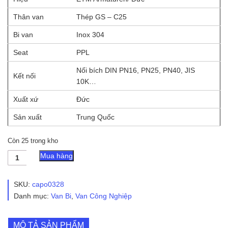
Thân van
Thép GS – C25
Bi van
Inox 304
Seat
PPL
Nối bích DIN PN16, PN25, PN40, JIS
Kết nối
10K…
Xuất xứ
Đức
Sản xuất
Trung Quốc
Còn 25 trong kho
Van
Mua hàng
bi
thép
2PC
SKU:
capo0328
nối
Danh mục:
Van Bi
,
Van Công Nghiệp
bích
PN16
số
MÔ TẢ SẢN PHẨM
lượng