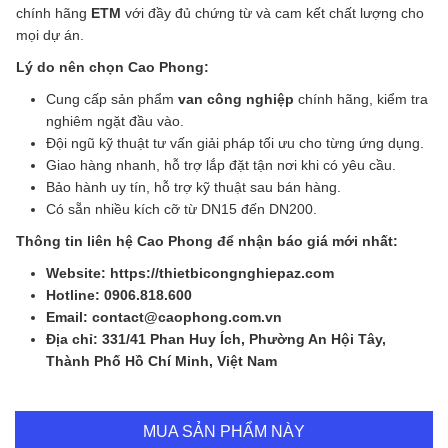
chính hãng
ETM
với đầy đủ chứng từ và cam kết chất lượng cho
mọi dự án.
Lý do nên chọn Cao Phong:
Cung cấp sản phẩm
van công nghiệp
chính hãng, kiểm tra
nghiêm ngặt đầu vào.
Đội ngũ kỹ thuật tư vấn giải pháp tối ưu cho từng ứng dụng.
Giao hàng nhanh, hỗ trợ lắp đặt tận nơi khi có yêu cầu.
Bảo hành uy tín, hỗ trợ kỹ thuật sau bán hàng.
Có sẵn nhiều kích cỡ từ DN15 đến DN200.
Thông tin liên hệ Cao Phong để nhận báo giá mới nhất:
Website: https://thietbicongnghiepaz.com
Hotline: 0906.818.600
Email: contact@caophong.com.vn
Địa chỉ: 331/41 Phan Huy Ích, Phường An Hội Tây,
Thành Phố Hồ Chí Minh, Việt Nam
MUA SẢN PHẨM NÀY