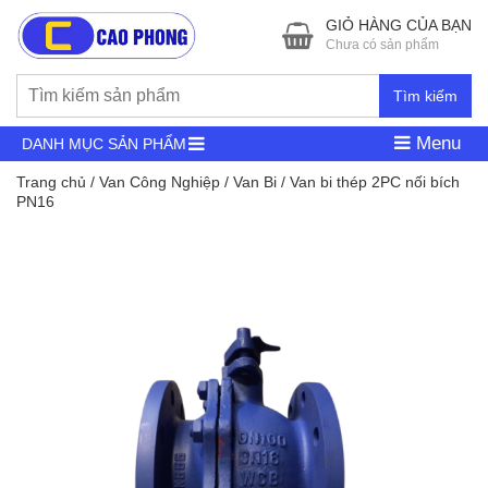
GIỎ HÀNG CỦA BẠN
Chưa có sản phẩm
Tìm kiếm
Menu
DANH MỤC SẢN PHẨM
Trang chủ
/
Van Công Nghiệp
/
Van Bi
/ Van bi thép 2PC nối bích
PN16