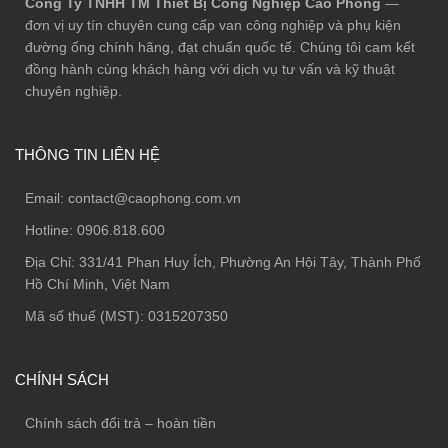
Công Ty TNHH TM Thiết Bị Công Nghiệp Cao Phong
—
đơn vị uy tín chuyên cung cấp van công nghiệp và phụ kiện
đường ống chính hãng, đạt chuẩn quốc tế. Chúng tôi cam kết
đồng hành cùng khách hàng với dịch vụ tư vấn và kỹ thuật
chuyên nghiệp.
THÔNG TIN LIÊN HỆ
Email:
contact@caophong.com.vn
Hotline:
0906.818.600
Địa Chỉ:
331/41 Phan Huy Ích, Phường An Hội Tây, Thành Phố
Hồ Chí Minh, Việt Nam
Mã số thuế (MST): 0315207350
CHÍNH SÁCH
Chính sách đổi trả – hoàn tiền