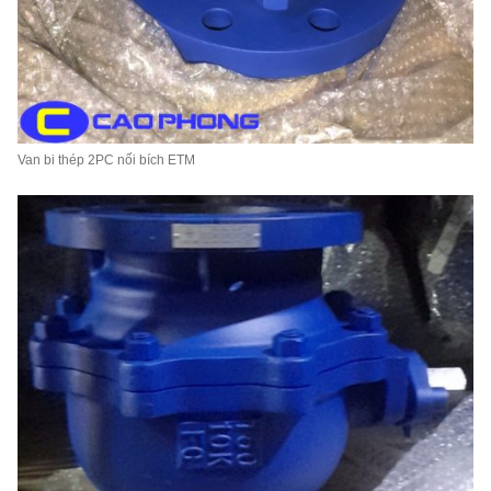
Van bi thép 2PC nối bích ETM