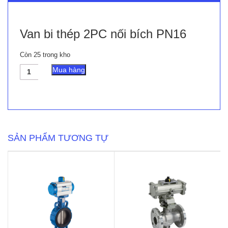
Van bi thép 2PC nối bích PN16
Còn 25 trong kho
Van
Mua hàng
bi
thép
2PC
nối
bích
PN16
số
SẢN PHẨM TƯƠNG TỰ
lượng