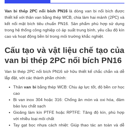
Van bi thép 2PC nối bích PN16
là dòng van bi nối bích được
thiết kế với thân van bằng thép WCB, chia làm hai mảnh (2PC) và
kết nối mặt bích tiêu chuẩn PN16. Sản phẩm phù hợp sử dụng
trong hệ thống công nghiệp có áp suất trung bình, yêu cầu độ kín
cao và hoạt động bền bỉ trong môi trường khắc nghiệt.
Cấu tạo và vật liệu chế tạo của
van bi thép 2PC nối bích PN16
Van bi thép 2PC nối bích PN16 sở hữu thiết kế chắc chắn và dễ
lắp đặt, với các thành phần chính:
Thân
van bi
bằng thép WCB: Chịu áp lực tốt, độ bền cơ học
cao
Bi van inox 304 hoặc 316: Chống ăn mòn và oxi hóa, đảm
bảo lưu chất sạch
Gioăng làm kín PTFE hoặc RPTFE: Tăng độ kín, phù hợp
với nhiều loại môi chất
Tay gạt bọc nhựa cách nhiệt: Giúp thao tác an toàn và dễ