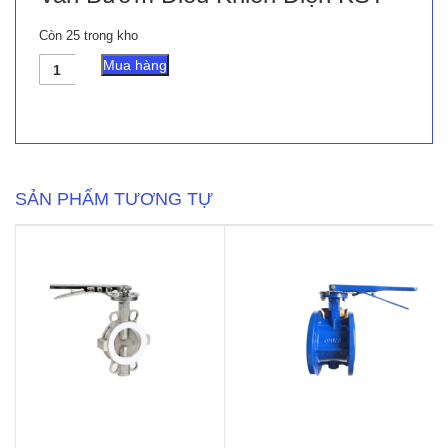
Còn 25 trong kho
Van
Mua hàng
Bướm
Điều
Khiển
Điện
KST
số
lượng
SẢN PHẨM TƯƠNG TỰ