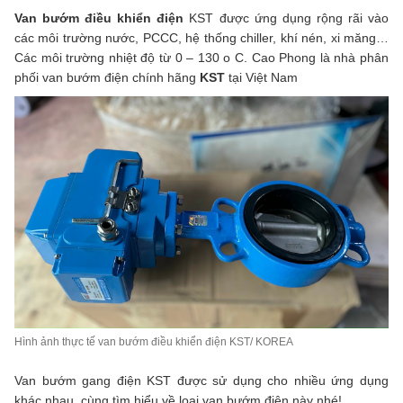
Van bướm điều khiển điện
KST được ứng dụng rộng rãi vào
các môi trường nước, PCCC, hệ thống chiller, khí nén, xi măng…
Các môi trường nhiệt độ từ 0 – 130 o C. Cao Phong là nhà phân
phối van bướm điện chính hãng
KST
tại Việt Nam
Hình ảnh thực tế van bướm điều khiển điện KST/ KOREA
Van bướm gang điện KST được sử dụng cho nhiều ứng dụng
khác nhau, cùng tìm hiểu về loại van bướm điện này nhé!