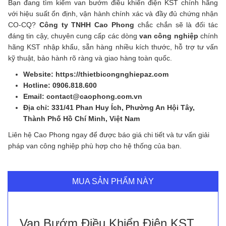
Bạn đang tìm kiếm van bướm điều khiển điện KST chính hãng
với hiệu suất ổn định, vận hành chính xác và đầy đủ chứng nhận
CO-CQ?
Công ty TNHH Cao Phong
chắc chắn sẽ là đối tác
đáng tin cậy, chuyên cung cấp các dòng
van công nghiệp
chính
hãng KST nhập khẩu, sẵn hàng nhiều kích thước, hỗ trợ tư vấn
kỹ thuật, bảo hành rõ ràng và giao hàng toàn quốc.
Website: https://thietbicongnghiepaz.com
Hotline: 0906.818.600
Email: contact@caophong.com.vn
Địa chỉ: 331/41 Phan Huy Ích, Phường An Hội Tây,
Thành Phố Hồ Chí Minh, Việt Nam
Liên hệ Cao Phong ngay để được báo giá chi tiết và tư vấn giải
pháp van công nghiệp phù hợp cho hệ thống của bạn.
MUA SẢN PHẨM NÀY
Van Bướm Điều Khiển Điện KST