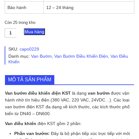
Bảo hành
12 – 24 tháng
Còn 25 trong kho
Van
Mua hàng
Bướm
Điều
Khiển
SKU:
capo0229
Điện
Danh mục:
Van Bướm
,
Van Bướm Điều Khiển Điện
,
Van Điều
KST
Khiển
số
lượng
MÔ TẢ SẢN PHẨM
Van bướm điều khiển điện KST
là dạng
van bướm
được vận
hành nhờ tín hiệu điện (380 VAC, 220 VAC, 24VDC…). Các loại
van bướm điện KST đa dạng về kích thước, các kích thước phổ
biến từ DN40 – DN600.
Van điều khiển
điện KST gồm 2 phần:
Phần van bướm:
Đây là bộ phận tiếp xúc trực tiếp với môi