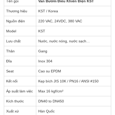
Tên gọi
Van Bướm Điều Khiển Điện KST
Thương hiệu
KST / Korea
Nguồn điện
220 VAC, 24VDC, 380 VAC
Model
KST
Lưu chất
Nước, nước nóng, nước sạch…
Thân
Gang
Đĩa
Inox 304
Seat
Cao su EPDM
Kết nối
Kẹp bích JIS 10K / PN16 / ANSI #150
Áp suất làm việc
Max 16 kgf/cm²
Kích thước
DN40 to DN450
Xuất xứ
Hàn Quốc