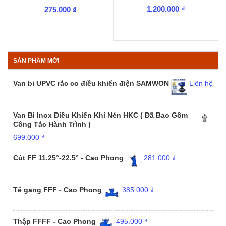
1.200.000
₫
275.000
₫
SẢN PHẨM MỚI
Van bi UPVC rắc co điều khiển điện SAMWON
Liên hệ
Van Bi Inox Điều Khiển Khí Nén HKC ( Đã Bao Gồm
Công Tắc Hành Trình )
699.000
₫
Cút FF 11.25°-22.5° - Cao Phong
281.000
₫
Tê gang FFF - Cao Phong
385.000
₫
Thập FFFF - Cao Phong
495.000
₫