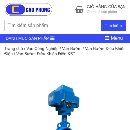
GIỎ HÀNG CỦA BẠN
Chưa có sản phẩm
Tìm kiếm
Menu
DANH MỤC SẢN PHẨM
Trang chủ
/
Van Công Nghiệp
/
Van Bướm
/
Van Bướm Điều Khiển
Điện
/ Van Bướm Điều Khiển Điện KST