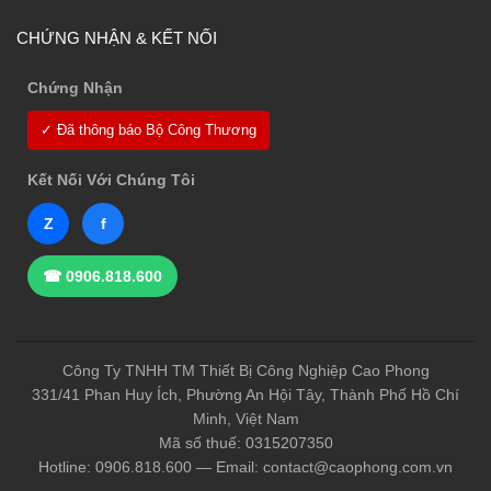
CHỨNG NHẬN & KẾT NỐI
Chứng Nhận
✓ Đã thông báo Bộ Công Thương
Kết Nối Với Chúng Tôi
Z
f
☎ 0906.818.600
Công Ty TNHH TM Thiết Bị Công Nghiệp Cao Phong
331/41 Phan Huy Ích, Phường An Hội Tây, Thành Phố Hồ Chí
Minh, Việt Nam
Mã số thuế: 0315207350
Hotline: 0906.818.600 — Email: contact@caophong.com.vn