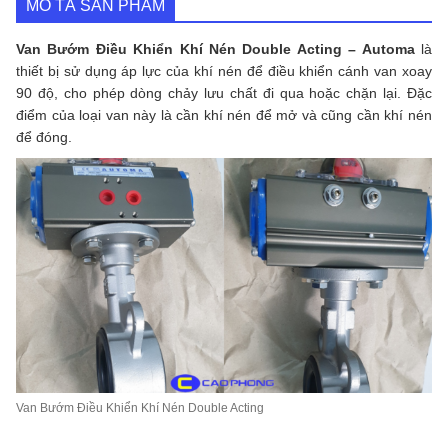
MÔ TẢ SẢN PHẨM
Automa
số
lượng
Van Bướm Điều Khiển Khí Nén Double Acting – Automa
là
thiết bị sử dụng áp lực của khí nén để điều khiển cánh van xoay
90 độ, cho phép dòng chảy lưu chất đi qua hoặc chặn lại. Đặc
điểm của loại van này là cần khí nén để mở và cũng cần khí nén
để đóng.
Van Bướm Điều Khiển Khí Nén Double Acting