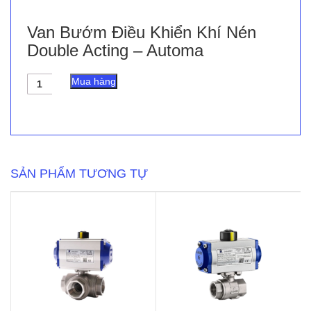
Van Bướm Điều Khiển Khí Nén
Double Acting – Automa
Van
Mua hàng
Bướm
Điều
Khiển
Khí
Nén
Double
Acting
SẢN PHẨM TƯƠNG TỰ
-
Automa
số
lượng