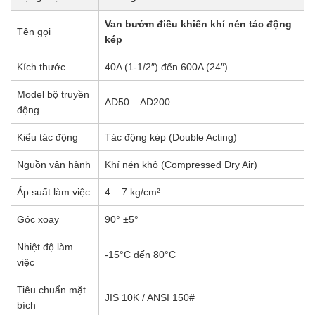
Van bướm điều khiển khí nén tác động
Tên gọi
kép
Kích thước
40A (1-1/2″) đến 600A (24″)
Model bộ truyền
AD50 – AD200
động
Kiểu tác động
Tác động kép (Double Acting)
Nguồn vận hành
Khí nén khô (Compressed Dry Air)
Áp suất làm việc
4 – 7 kg/cm²
Góc xoay
90° ±5°
Nhiệt độ làm
-15°C đến 80°C
việc
Tiêu chuẩn mặt
JIS 10K / ANSI 150#
bích