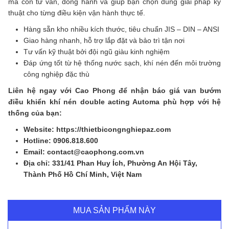
mà còn tư vấn, đồng hành và giúp bạn chọn đúng giải pháp kỹ
thuật cho từng điều kiện vận hành thực tế.
Hàng sẵn kho nhiều kích thước, tiêu chuẩn JIS – DIN – ANSI
Giao hàng nhanh, hỗ trợ lắp đặt và bảo trì tận nơi
Tư vấn kỹ thuật bởi đội ngũ giàu kinh nghiệm
Đáp ứng tốt từ hệ thống nước sạch, khí nén đến môi trường
công nghiệp đặc thù
Liên hệ ngay với Cao Phong để nhận báo giá van bướm
điều khiển khí nén double acting Automa phù hợp với hệ
thống của bạn:
Website: https://thietbicongnghiepaz.com
Hotline: 0906.818.600
Email: contact@caophong.com.vn
Địa chỉ: 331/41 Phan Huy Ích, Phường An Hội Tây,
Thành Phố Hồ Chí Minh, Việt Nam
MUA SẢN PHẨM NÀY