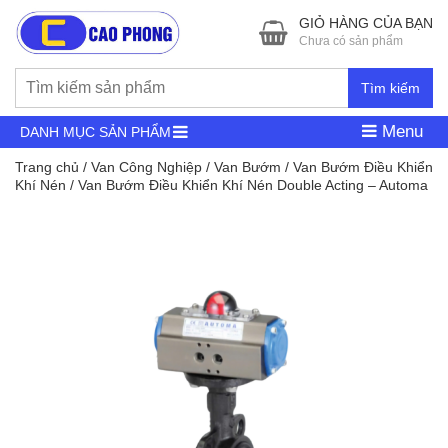
GIỎ HÀNG CỦA BẠN
Chưa có sản phẩm
Tìm kiếm
Menu
DANH MỤC SẢN PHẨM
Trang chủ
/
Van Công Nghiệp
/
Van Bướm
/
Van Bướm Điều Khiển
Khí Nén
/ Van Bướm Điều Khiển Khí Nén Double Acting – Automa