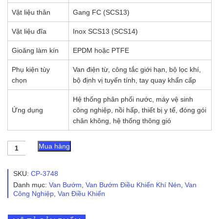
Vật liệu thân
Gang FC (SCS13)
Vật liệu đĩa
Inox SCS13 (SCS14)
Gioăng làm kín
EPDM hoặc PTFE
Phụ kiện tùy
Van điện từ, công tắc giới hạn, bộ lọc khí,
chọn
bộ định vị tuyến tính, tay quay khẩn cấp
Hệ thống phân phối nước, máy vệ sinh
Ứng dụng
công nghiệp, nồi hấp, thiết bị y tế, đóng gói
chân không, hệ thống thông gió
Van
Mua hàng
Bướm
Điều
Khiển
SKU:
CP-3748
Khí
Danh mục:
Van Bướm
,
Van Bướm Điều Khiển Khí Nén
,
Van
Nén
Công Nghiệp
,
Van Điều Khiển
Double
Acting
-