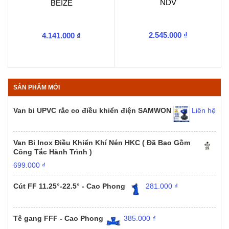
NDV
BEIZE
2.545.000
₫
4.141.000
₫
SẢN PHẨM MỚI
Van bi UPVC rắc co điều khiển điện SAMWON
Liên hệ
Van Bi Inox Điều Khiển Khí Nén HKC ( Đã Bao Gồm
Công Tắc Hành Trình )
699.000
₫
Cút FF 11.25°-22.5° - Cao Phong
281.000
₫
Tê gang FFF - Cao Phong
385.000
₫