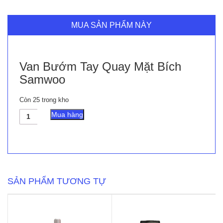
MUA SẢN PHẨM NÀY
Van Bướm Tay Quay Mặt Bích
Samwoo
Còn 25 trong kho
Van
Mua hàng
Bướm
Tay
Quay
Mặt
Bích
Samwoo
số
SẢN PHẨM TƯƠNG TỰ
lượng