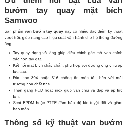
Ưu điểm nổi bật của van
bướm tay quay mặt bích
Samwoo
Sản phẩm
van bướm tay quay
này có nhiều đặc điểm kỹ thuật
vượt trội, giúp nâng cao hiệu suất vận hành cho hệ thống đường
ống:
Tay quay dạng vô lăng giúp điều chỉnh góc mở van chính
xác hơn tay gạt.
Kết nối mặt bích chắc chắn, phù hợp với đường ống chịu áp
lực cao.
Đĩa inox 304 hoặc 316 chống ăn mòn tốt, bền với môi
trường hóa chất nhẹ.
Thân gang FCD hoặc inox giúp van chịu va đập và áp lực
lớn.
Seat EPDM hoặc PTFE đảm bảo độ kín tuyệt đối và giảm
hao mòn.
Thông số kỹ thuật van bướm