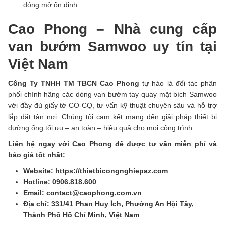
đóng mở ổn định.
Cao Phong – Nhà cung cấp
van bướm Samwoo uy tín tại
Việt Nam
Công Ty TNHH TM TBCN Cao Phong
tự hào là đối tác phân
phối chính hãng các dòng van bướm tay quay mặt bích Samwoo
với đầy đủ giấy tờ CO-CQ, tư vấn kỹ thuật chuyên sâu và hỗ trợ
lắp đặt tận nơi. Chúng tôi cam kết mang đến giải pháp thiết bị
đường ống tối ưu – an toàn – hiệu quả cho mọi công trình.
Liên hệ ngay với Cao Phong để được tư vấn miễn phí và
báo giá tốt nhất:
Website: https://thietbicongnghiepaz.com
Hotline: 0906.818.600
Email: contact@caophong.com.vn
Địa chỉ: 331/41 Phan Huy Ích, Phường An Hội Tây,
Thành Phố Hồ Chí Minh, Việt Nam