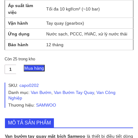
Áp suất làm
Tối đa 10 kgf/cm² (~10 bar)
việc
Vận hành
Tay quay (gearbox)
Ứng dụng
Nước sạch, PCCC, HVAC, xử lý nước thải
Bảo hành
12 tháng
Còn 25 trong kho
Van
Mua hàng
Bướm
Tay
Quay
SKU:
capo0202
Mặt
Danh mục:
Van Bướm
,
Van Bướm Tay Quay
,
Van Công
Bích
Nghiệp
Samwoo
Thương hiệu:
SAMWOO
số
lượng
MÔ TẢ SẢN PHẨM
Van bướm tay quay mặt bích Samwoo
là thiết bị điều tiết dòng