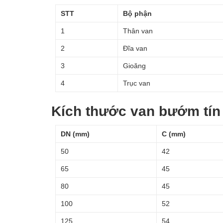
STT
Bộ phận
1
Thân van
2
Đĩa van
3
Gioăng
4
Trục van
Kích thước van bướm tí
DN (mm)
C (mm)
50
42
65
45
80
45
100
52
125
54