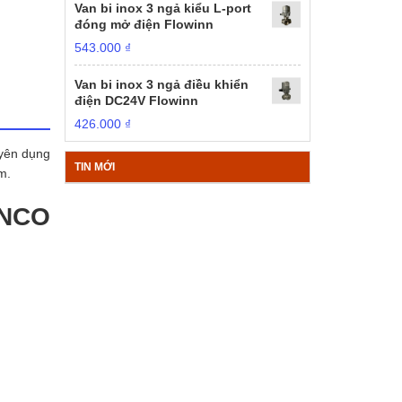
Van bi inox 3 ngả kiểu L-port
đóng mở điện Flowinn
543.000
₫
Van bi inox 3 ngả điều khiển
điện DC24V Flowinn
426.000
₫
uyên dụng
TIN MỚI
m.
INCO