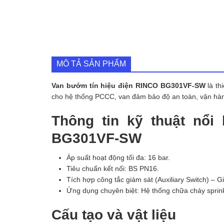
MÔ TẢ SẢN PHẨM
Van bướm tín hiệu điện RINCO BG301VF-SW
là th
cho hệ thống PCCC, van đảm bảo độ an toàn, vận hành
Thông tin kỹ thuật nổi
BG301VF-SW
Áp suất hoạt động tối đa: 16 bar.
Tiêu chuẩn kết nối: BS PN16.
Tích hợp công tắc giám sát (Auxiliary Switch) – G
Ứng dụng chuyên biệt: Hệ thống chữa cháy sprinkl
Cấu tạo và vật liệu