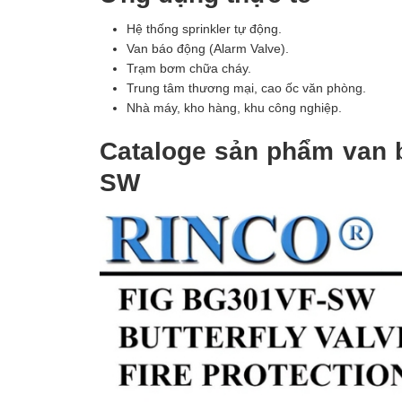
Hệ thống sprinkler tự động.
Van báo động (Alarm Valve).
Trạm bơm chữa cháy.
Trung tâm thương mại, cao ốc văn phòng.
Nhà máy, kho hàng, khu công nghiệp.
Cataloge sản phẩm van 
SW