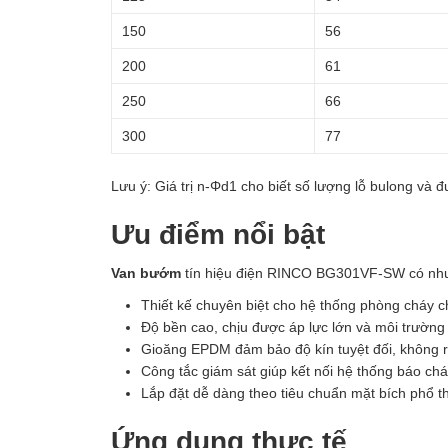
150
56
200
61
250
66
300
77
Lưu ý: Giá trị n-Φd1 cho biết số lượng lỗ bulong và đ
Ưu điểm nổi bật
Van bướm
tín hiệu điện RINCO BG301VF-SW có như
Thiết kế chuyên biệt cho hệ thống phòng cháy 
Độ bền cao, chịu được áp lực lớn và môi trường
Gioăng EPDM đảm bảo độ kín tuyệt đối, không rò
Công tắc giám sát giúp kết nối hệ thống báo ch
Lắp đặt dễ dàng theo tiêu chuẩn mặt bích phổ t
Ứng dụng thực tế