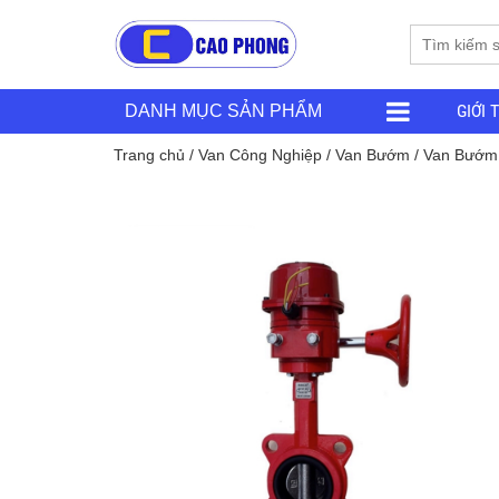
GIỚI 
DANH MỤC SẢN PHẨM
Trang chủ
/
Van Công Nghiệp
/
Van Bướm
/ Van Bướm