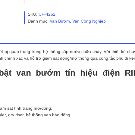
Bướm
Tín
Hiệu
SKU:
CP-4262
Điện
Danh mục:
Van Bướm
,
Van Công Nghiệp
RINCO
BG301VF-
SW
số
lượng
iết bị quan trọng trong hệ thống cấp nước chữa cháy. Với thiết kế ch
 chính xác và hỗ trợ giám sát đóng/mở thông qua công tắc phụ đi kè
 bật van bướm tín hiệu điện R
iám sát tình trạng mở/đóng.
er, dry riser, hệ thống van báo động.