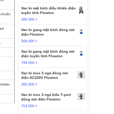
Van bi mặt bích điều khiển điện
tuyến tính Flowinn
u chuẩn
286.000
₫
ted
Van bi gang mặt bích đóng mở
điện Flowinn
568.000
₫
)
Van bi gang mặt bích đóng mở
điện tuyến tính Flowinn
794.000
₫
Van bi inox 3 ngả đóng mở
điện AC220V Flowinn
inkler
365.000
₫
Van bi inox 3 ngả kiểu T-port
đóng mở điện Flowinn
754.000
₫