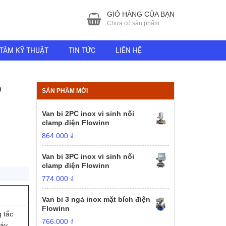
GIỎ HÀNG CỦA BẠN
Chưa có sản phẩm
TÂM KỸ THUẬT
TIN TỨC
LIÊN HỆ
O
SẢN PHẨM MỚI
Van bi 2PC inox vi sinh nối
clamp điện Flowinn
864.000
₫
Van bi 3PC inox vi sinh nối
clamp điện Flowinn
774.000
₫
Van bi 3 ngả inox mặt bích điện
Flowinn
 tắc
766.000
₫
háy