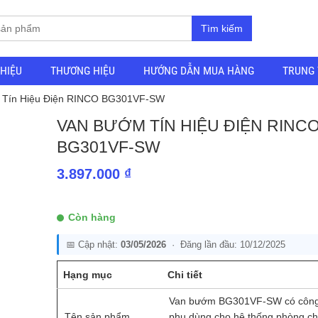
Tìm kiếm
THIỆU
THƯƠNG HIỆU
HƯỚNG DẪN MUA HÀNG
TRUNG 
 Tín Hiệu Điện RINCO BG301VF-SW
VAN BƯỚM TÍN HIỆU ĐIỆN RINC
BG301VF-SW
3.897.000
₫
Còn hàng
📅 Cập nhật:
03/05/2026
· Đăng lần đầu: 10/12/2025
Hạng mục
Chi tiết
Van bướm BG301VF-SW có công
Tên sản phẩm
phụ dùng cho hệ thống phòng c