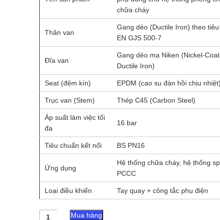
chữa cháy
Gang dẻo (Ductile Iron) theo tiê
Thân van
EN GJS 500-7
Gang dẻo mạ Niken (Nickel-Coa
Đĩa van
Ductile Iron)
Seat (đệm kín)
EPDM (cao su đàn hồi chịu nhiệt
Trục van (Stem)
Thép C45 (Carbon Steel)
Áp suất làm việc tối
16 bar
đa
Tiêu chuẩn kết nối
BS PN16
Hệ thống chữa cháy, hệ thống spr
Ứng dụng
PCCC
Loại điều khiển
Tay quay + công tắc phụ điện
Van
Mua hàng