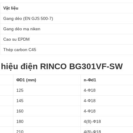
Vật liệu
Gang dẻo (EN GJS 500-7)
Gang dẻo mạ niken
Cao su EPDM
Thép carbon C45
n hiệu điện RINCO BG301VF-SW
ΦD1 (mm)
n-Φd1
125
4-Φ18
145
4-Φ18
160
4-Φ18
180
4(8)-Φ18
210
4(8)-Φ18