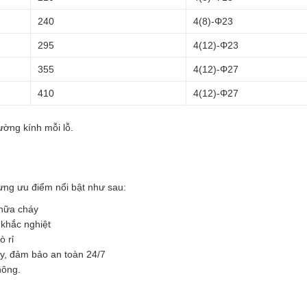
240
4(8)-Φ23
295
4(12)-Φ23
355
4(12)-Φ27
410
4(12)-Φ27
ường kính mỗi lỗ.
ng ưu điểm nổi bật như sau:
chữa cháy
 khắc nghiệt
 rỉ
áy, đảm bảo an toàn 24/7
hông.