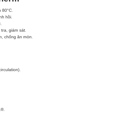
n 80°C.
nh hồi.
.
tra, giám sát.
, chống ăn mòn.
rculation).
L®.