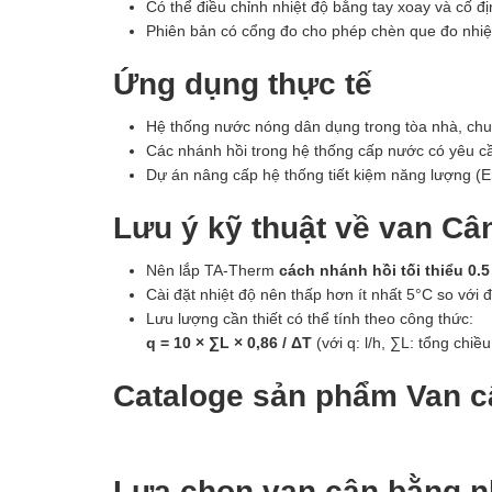
Có thể điều chỉnh nhiệt độ bằng tay xoay và cố đ
Phiên bản có cổng đo cho phép chèn que đo nhiệ
Ứng dụng thực tế
Hệ thống nước nóng dân dụng trong tòa nhà, chu
Các nhánh hồi trong hệ thống cấp nước có yêu cầu 
Dự án nâng cấp hệ thống tiết kiệm năng lượng
Lưu ý kỹ thuật về van Câ
Nên lắp TA-Therm
cách nhánh hồi tối thiểu 0.5
Cài đặt nhiệt độ nên thấp hơn ít nhất 5°C so với
Lưu lượng cần thiết có thể tính theo công thức:
q = 10 × ∑L × 0,86 / ΔT
(với q: l/h, ∑L: tổng chiều
Cataloge sản phẩm Van c
Lựa chọn van cân bằng nh