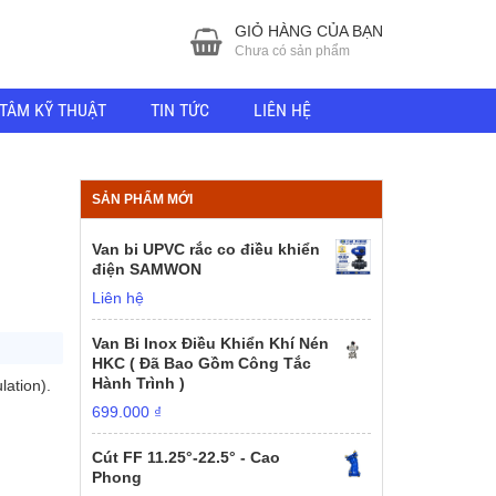
GIỎ HÀNG CỦA BẠN
Chưa có sản phẩm
TÂM KỸ THUẬT
TIN TỨC
LIÊN HỆ
M
SẢN PHẨM MỚI
Van bi UPVC rắc co điều khiển
điện SAMWON
Liên hệ
Van Bi Inox Điều Khiển Khí Nén
HKC ( Đã Bao Gồm Công Tắc
Hành Trình )
ation).
699.000
₫
Cút FF 11.25°-22.5° - Cao
Phong