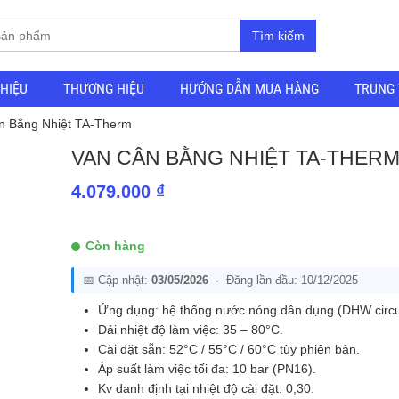
Tìm kiếm
THIỆU
THƯƠNG HIỆU
HƯỚNG DẪN MUA HÀNG
TRUNG 
n Bằng Nhiệt TA-Therm
VAN CÂN BẰNG NHIỆT TA-THER
4.079.000
₫
Còn hàng
📅 Cập nhật:
03/05/2026
· Đăng lần đầu: 10/12/2025
Ứng dụng: hệ thống nước nóng dân dụng (DHW circul
Dải nhiệt độ làm việc: 35 – 80°C.
Cài đặt sẵn: 52°C / 55°C / 60°C tùy phiên bản.
Áp suất làm việc tối đa: 10 bar (PN16).
Kv danh định tại nhiệt độ cài đặt: 0,30.