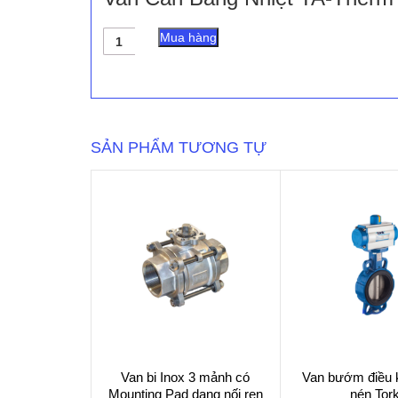
Van
Mua hàng
Cân
Bằng
Nhiệt
TA-
Therm
số
SẢN PHẨM TƯƠNG TỰ
lượng
Van bi Inox 3 mảnh có
Van bướm điều k
Mounting Pad dạng nối ren
nén Tor