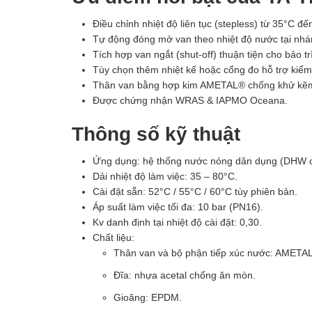
Điều chỉnh nhiệt độ liên tục (stepless) từ 35°C đế
Tự động đóng mở van theo nhiệt độ nước tại nhá
Tích hợp van ngắt (shut-off) thuận tiện cho bảo trì
Tùy chọn thêm nhiệt kế hoặc cổng đo hỗ trợ kiểm 
Thân van bằng hợp kim AMETAL® chống khử kẽm
Được chứng nhận WRAS & IAPMO Oceana.
Thông số kỹ thuật
Ứng dụng: hệ thống nước nóng dân dụng (DHW ci
Dải nhiệt độ làm việc: 35 – 80°C.
Cài đặt sẵn: 52°C / 55°C / 60°C tùy phiên bản.
Áp suất làm việc tối đa: 10 bar (PN16).
Kv danh định tại nhiệt độ cài đặt: 0,30.
Chất liệu:
Thân van và bộ phận tiếp xúc nước: AMETA
Đĩa: nhựa acetal chống ăn mòn.
Gioăng: EPDM.