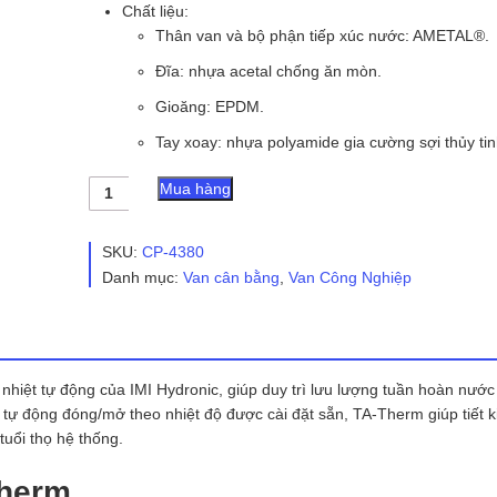
Chất liệu:
Thân van và bộ phận tiếp xúc nước: AMETAL®.
Đĩa: nhựa acetal chống ăn mòn.
Gioăng: EPDM.
Tay xoay: nhựa polyamide gia cường sợi thủy tin
Van
Mua hàng
Cân
Bằng
Nhiệt
SKU:
CP-4380
TA-
Danh mục:
Van cân bằng
,
Van Công Nghiệp
Therm
số
lượng
nhiệt tự động của IMI Hydronic, giúp duy trì lưu lượng tuần hoàn nướ
tự động đóng/mở theo nhiệt độ được cài đặt sẵn, TA-Therm giúp tiết 
tuổi thọ hệ thống.
Therm