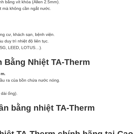
ịnh bằng vít khóa (Allen 2.5mm).
t mà không cần ngắt nước.
ng cư, khách sạn, bệnh viện.
duy trì nhiệt độ liên tục.
 (ESG, LEED, LOTUS…).
n Bằng Nhiệt TA-Therm
 m.
 đầu ra của bồn chứa nước nóng.
 dài ống).
ân bằng nhiệt TA-Therm
iệt TA-Therm chính hãng tại Cao