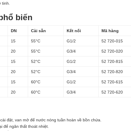
 tinh.
phổ biến
DN
Cài sẵn
Kết nối
Mã hàng
15
55°C
G1/2
52 720-015
20
55°C
G3/4
52 720-020
15
52°C
G1/2
52 720-815
20
52°C
G3/4
52 720-820
15
60°C
G1/2
52 720-615
20
60°C
G3/4
52 720-620
 cài đặt, van mở để nước nóng tuần hoàn về bồn chứa.
i để ngăn thất thoát nhiệt.