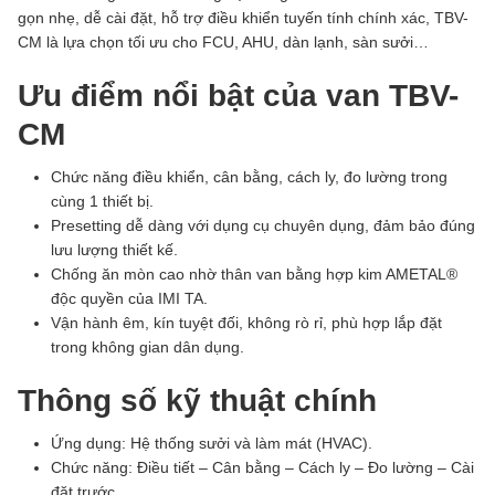
gọn nhẹ, dễ cài đặt, hỗ trợ điều khiển tuyến tính chính xác, TBV-
CM là lựa chọn tối ưu cho FCU, AHU, dàn lạnh, sàn sưởi…
Ưu điểm nổi bật của van TBV-
CM
Chức năng điều khiển, cân bằng, cách ly, đo lường trong
cùng 1 thiết bị.
Presetting dễ dàng với dụng cụ chuyên dụng, đảm bảo đúng
lưu lượng thiết kế.
Chống ăn mòn cao nhờ thân van bằng hợp kim AMETAL®
độc quyền của IMI TA.
Vận hành êm, kín tuyệt đối, không rò rỉ, phù hợp lắp đặt
trong không gian dân dụng.
Thông số kỹ thuật chính
Ứng dụng: Hệ thống sưởi và làm mát (HVAC).
Chức năng: Điều tiết – Cân bằng – Cách ly – Đo lường – Cài
đặt trước.