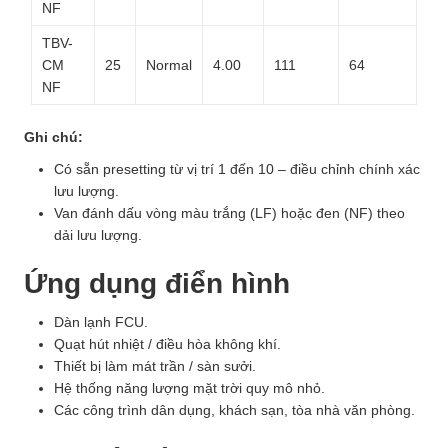
NF
TBV-
CM
25
Normal
4.00
111
64
NF
Ghi chú:
Có sẵn presetting từ vị trí 1 đến 10 – điều chỉnh chính xác
lưu lượng.
Van đánh dấu vòng màu trắng (LF) hoặc đen (NF) theo
dải lưu lượng.
Ứng dụng điển hình
Dàn lạnh FCU.
Quạt hút nhiệt / điều hòa không khí.
Thiết bị làm mát trần / sàn sưởi.
Hệ thống năng lượng mặt trời quy mô nhỏ.
Các công trình dân dụng, khách sạn, tòa nhà văn phòng.