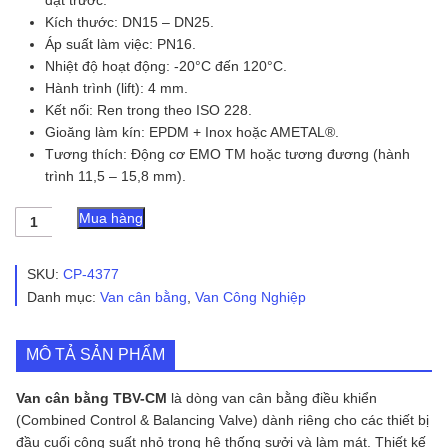
Kích thước: DN15 – DN25.
Áp suất làm việc: PN16.
Nhiệt độ hoạt động: -20°C đến 120°C.
Hành trình (lift): 4 mm.
Kết nối: Ren trong theo ISO 228.
Gioăng làm kín: EPDM + Inox hoặc AMETAL®.
Tương thích: Động cơ EMO TM hoặc tương đương (hành
trình 11,5 – 15,8 mm).
Van
Mua hàng
Cân
Bằng
TBV-
SKU:
CP-4377
CM
Danh mục:
Van cân bằng
,
Van Công Nghiệp
số
lượng
MÔ TẢ SẢN PHẨM
Van cân bằng TBV-CM
là dòng van cân bằng điều khiển
(Combined Control & Balancing Valve) dành riêng cho các thiết bị
đầu cuối công suất nhỏ trong hệ thống sưởi và làm mát. Thiết kế