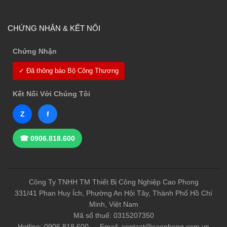
CHỨNG NHẬN & KẾT NỐI
Chứng Nhận
✓ Đã thông báo Bộ Công Thương
Kết Nối Với Chúng Tôi
Z
f
☎ 0906.818.600
Công Ty TNHH TM Thiết Bị Công Nghiệp Cao Phong
331/41 Phan Huy Ích, Phường An Hội Tây, Thành Phố Hồ Chí
Minh, Việt Nam
Mã số thuế: 0315207350
Hotline: 0906.818.600 — Email: contact@caophong.com.vn