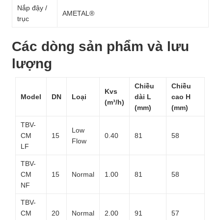
Nắp đậy /
AMETAL®
trục
Các dòng sản phẩm và lưu
lượng
Chiều
Chiều
Kvs
Model
DN
Loại
dài L
cao H
(m³/h)
(mm)
(mm)
TBV-
Low
CM
15
0.40
81
58
Flow
LF
TBV-
CM
15
Normal
1.00
81
58
NF
TBV-
CM
20
Normal
2.00
91
57