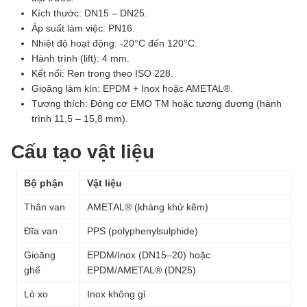
Kích thước: DN15 – DN25.
Áp suất làm việc: PN16.
Nhiệt độ hoạt động: -20°C đến 120°C.
Hành trình (lift): 4 mm.
Kết nối: Ren trong theo ISO 228.
Gioăng làm kín: EPDM + Inox hoặc AMETAL®.
Tương thích: Động cơ EMO TM hoặc tương đương (hành
trình 11,5 – 15,8 mm).
Cấu tạo vật liệu
Bộ phận
Vật liệu
Thân van
AMETAL® (kháng khử kẽm)
Đĩa van
PPS (polyphenylsulphide)
Gioăng
EPDM/Inox (DN15–20) hoặc
ghế
EPDM/AMETAL® (DN25)
Lò xo
Inox không gỉ