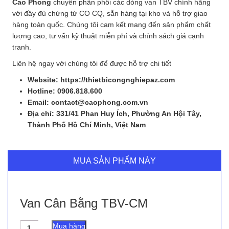
Cao Phong
chuyên phân phối các dòng van TBV chính hãng
với đầy đủ chứng từ CO CQ, sẵn hàng tại kho và hỗ trợ giao
hàng toàn quốc. Chúng tôi cam kết mang đến sản phẩm chất
lượng cao, tư vấn kỹ thuật miễn phí và chính sách giá cạnh
tranh.
Liên hệ ngay với chúng tôi để được hỗ trợ chi tiết
Website: https://thietbicongnghiepaz.com
Hotline: 0906.818.600
Email: contact@caophong.com.vn
Địa chỉ: 331/41 Phan Huy Ích, Phường An Hội Tây,
Thành Phố Hồ Chí Minh, Việt Nam
MUA SẢN PHẨM NÀY
Van Cân Bằng TBV-CM
Van
Mua hàng