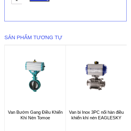
Cân
Bằng
TBV-
CM
số
lượng
SẢN PHẨM TƯƠNG TỰ
Van Bướm Gang Điều Khiển
Van bi Inox 3PC nối hàn điều
Khí Nén Tomoe
khiển khí nén EAGLESKY