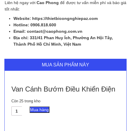
Liên hệ ngay với
Cao Phong
để được tư vấn miễn phí và báo giá
tốt nhất:
Website: https://thietbicongnghiepaz.com
Hotline: 0906.818.600
Email: contact@caophong.com.vn
Địa chỉ: 331/41 Phan Huy Ích, Phường An Hội Tây,
Thành Phố Hồ Chí Minh, Việt Nam
MUA SẢN PHẨM NÀY
Van Cánh Bướm Điều Khiển Điện
Còn 25 trong kho
Van
Mua hàng
Cánh
Bướm
Điều
Khiển