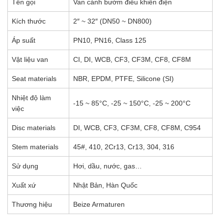
Tên gọi
Van cánh bướm điều khiển điện
Kích thước
2″ ~ 32″ (DN50 ~ DN800)
Áp suất
PN10, PN16, Class 125
Vật liệu van
CI, DI, WCB, CF3, CF3M, CF8, CF8M
Seat materials
NBR, EPDM, PTFE, Silicone (SI)
Nhiệt độ làm
-15 ~ 85°C, -25 ~ 150°C, -25 ~ 200°C
việc
Disc materials
DI, WCB, CF3, CF3M, CF8, CF8M, C954
Stem materials
45#, 410, 2Cr13, Cr13, 304, 316
Sử dụng
Hơi, dầu, nước, gas…
Xuất xứ
Nhật Bản, Hàn Quốc
Thương hiệu
Beize Armaturen