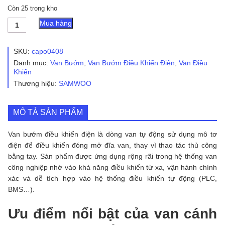
Còn 25 trong kho
Van
Mua hàng
Cánh
Bướm
Điều
SKU:
capo0408
Khiển
Danh mục:
Van Bướm
,
Van Bướm Điều Khiển Điện
,
Van Điều
Điện
Khiển
số
Thương hiệu:
SAMWOO
lượng
MÔ TẢ SẢN PHẨM
Van bướm điều khiển điện là dòng van tự động sử dụng mô tơ
điện để điều khiển đóng mở đĩa van, thay vì thao tác thủ công
bằng tay. Sản phẩm được ứng dụng rộng rãi trong hệ thống van
công nghiệp nhờ vào khả năng điều khiển từ xa, vận hành chính
xác và dễ tích hợp vào hệ thống điều khiển tự động (PLC,
BMS…).
Ưu điểm nổi bật của van cánh