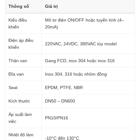
Thông số
Giá trị
Kiểu điều
Mô tơ điện ON/OFF hoặc tuyến tính (4–
khiển
20mA)
Điện áp điều
220VAC, 24VDC, 380VAC tùy model
khiển
Thân van
Gang FCD, inox 304 hoặc inox 316
Đĩa van
Inox 304, 316 hoặc nhôm đồng
Seat
EPDM, PTFE, NBR
Kích thước
DN50 – DN600
Áp suất làm
PN10/PN16
việc
Nhiệt độ làm
-10°C đến 130°C