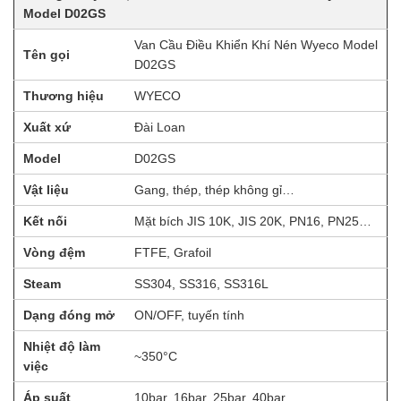
Model D02GS
Van Cầu Điều Khiển Khí Nén Wyeco Model
Tên gọi
D02GS
Thương hiệu
WYECO
Xuất xứ
Đài Loan
Model
D02GS
Vật liệu
Gang, thép, thép không gỉ…
Kết nối
Mặt bích JIS 10K, JIS 20K, PN16, PN25…
Vòng đệm
FTFE, Grafoil
Steam
SS304, SS316, SS316L
Dạng đóng mở
ON/OFF, tuyến tính
Nhiệt độ làm
~350°C
việc
Áp suất
10bar, 16bar, 25bar, 40bar…