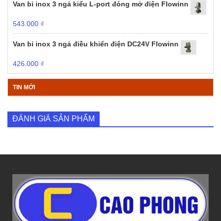
Van bi inox 3 ngả kiểu L-port đóng mở điện Flowinn
543.000
₫
Van bi inox 3 ngả điều khiển điện DC24V Flowinn
426.000
₫
TIN MỚI
ĐÁNH GIÁ SẢN PHẨM