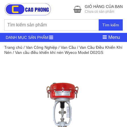
GIỎ HÀNG CỦA BẠN
Chưa có sản phẩm
Tìm kiếm
Menu
DANH MỤC SẢN PHẨM
Trang chủ
/
Van Công Nghiệp
/
Van Cầu
/
Van Cầu Điều Khiển Khí
Nén
/ Van cầu điều khiển khí nén Wyeco Model D02GS