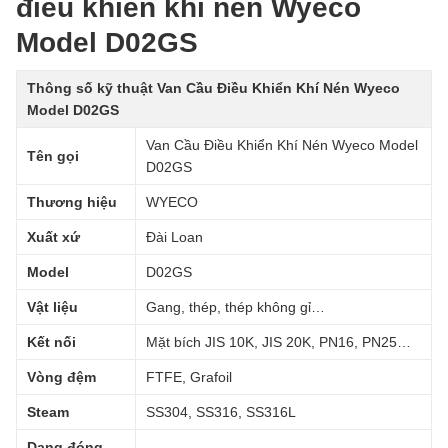
điều khiển khí nén Wyeco
Model D02GS
Thông số kỹ thuật Van Cầu Điều Khiển Khí Nén Wyeco
Model D02GS
Van Cầu Điều Khiển Khí Nén Wyeco Model
Tên gọi
D02GS
Thương hiệu
WYECO
Xuất xứ
Đài Loan
Model
D02GS
Vật liệu
Gang, thép, thép không gỉ…
Kết nối
Mặt bích JIS 10K, JIS 20K, PN16, PN25…
Vòng đệm
FTFE, Grafoil
Steam
SS304, SS316, SS316L
Dạng đóng