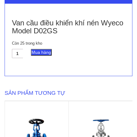
Van cầu điều khiển khí nén Wyeco
Model D02GS
Còn 25 trong kho
Van
Mua hàng
cầu
điều
khiển
khí
nén
Wyeco
Model
SẢN PHẨM TƯƠNG TỰ
D02GS
số
lượng