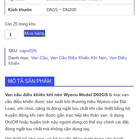
Kích thước
DN15 ~ DN200
Còn 25 trong kho
Van
Mua hàng
cầu
điều
khiển
SKU:
capo026
khí
Danh mục:
Van Cầu
,
Van Cầu Điều Khiển Khí Nén
,
Van Điều
nén
Khiển
Wyeco
Model
D02GS
MÔ TẢ SẢN PHẨM
số
lượng
Van cầu điều khiển khí nén Wyeco Model D02GS
là loại van
cầu điều khiển được sản xuất bởi thương hiệu Wyeco của Đài
Loan, với chức năng là đóng ngắt lưu chất khi cần thiết bằng bộ
truyền động khí nén được gắn trực tiếp lên thân van, ở dạng
On/Off hoặc tuyến tính này người dùng có thể tùy chỉnh cài đặt,
đóng ngắt lưu chất mà không cần dùng tay.
Với thiết kế nhỏ gọn, có bộ truyển động dưới dạng vận hành