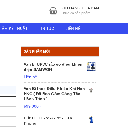
GIỎ HÀNG CỦA BẠN
Chưa có sản phẩm
TÂM KỸ THUẬT
TIN TỨC
LIÊN HỆ
SẢN PHẨM MỚI
Van bi UPVC rắc co điều khiển
điện SAMWON
Liên hệ
Van Bi Inox Điều Khiển Khí Nén
HKC ( Đã Bao Gồm Công Tắc
Hành Trình )
699.000
₫
Cút FF 11.25°-22.5° - Cao
Phong