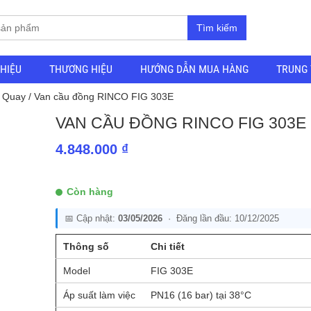
Tìm kiếm
THIỆU
THƯƠNG HIỆU
HƯỚNG DẪN MUA HÀNG
TRUNG 
y Quay
/ Van cầu đồng RINCO FIG 303E
VAN CẦU ĐỒNG RINCO FIG 303E
4.848.000
₫
Còn hàng
📅 Cập nhật:
03/05/2026
· Đăng lần đầu: 10/12/2025
Thông số
Chi tiết
Model
FIG 303E
Áp suất làm việc
PN16 (16 bar) tại 38°C