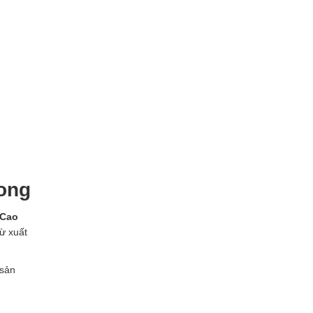
ong
Cao
ừ xuất
sản