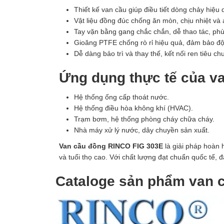
Thiết kế van cầu giúp điều tiết dòng chảy hiệ
Vật liệu đồng đúc chống ăn mòn, chịu nhiệt và áp 
Tay vặn bằng gang chắc chắn, dễ thao tác, ph
Gioăng PTFE chống rò rỉ hiệu quả, đảm bảo độ k
Dễ dàng bảo trì và thay thế, kết nối ren tiêu ch
Ứng dụng thực tế của v
Hệ thống ống cấp thoát nước.
Hệ thống điều hòa không khí (HVAC).
Trạm bơm, hệ thống phòng cháy chữa cháy.
Nhà máy xử lý nước, dây chuyền sản xuất.
Van cầu đồng RINCO FIG 303E
là giải pháp hoàn 
và tuổi thọ cao. Với chất lượng đạt chuẩn quốc tế, đ
Cataloge sản phẩm van 