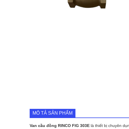
MÔ TẢ SẢN PHẨM
Van cầu đồng RINCO FIG 303E
là thiết bị chuyên d