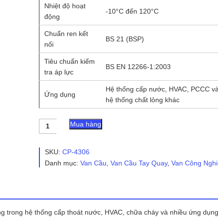
Nhiệt độ hoạt
-10°C đến 120°C
động
Chuẩn ren kết
BS 21 (BSP)
nối
Tiêu chuẩn kiểm
BS EN 12266-1:2003
tra áp lực
Hệ thống cấp nước, HVAC, PCCC và
Ứng dụng
hệ thống chất lỏng khác
Van
Mua hàng
cầu
đồng
RINCO
SKU:
CP-4306
FIG
Danh mục:
Van Cầu
,
Van Cầu Tay Quay
,
Van Công Nghi
303E
số
lượng
ụng trong hệ thống cấp thoát nước, HVAC, chữa cháy và nhiều ứng dụn