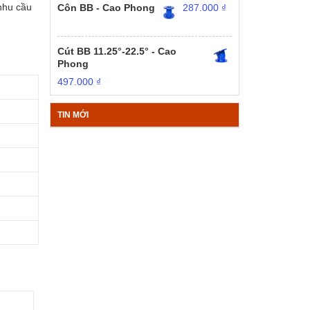
 nhu cầu
Côn BB - Cao Phong
287.000
₫
Cút BB 11.25°-22.5° - Cao
Phong
497.000
₫
TIN MỚI