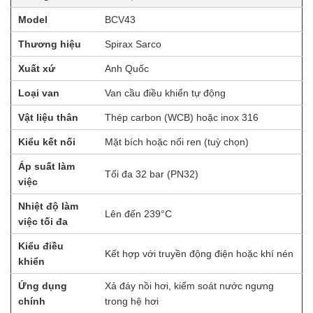
Model
BCV43
Thương hiệu
Spirax Sarco
Xuất xứ
Anh Quốc
Loại van
Van cầu điều khiển tự động
Vật liệu thân
Thép carbon (WCB) hoặc inox 316
Kiểu kết nối
Mặt bích hoặc nối ren (tuỳ chọn)
Áp suất làm
Tối đa 32 bar (PN32)
việc
Nhiệt độ làm
Lên đến 239°C
việc tối đa
Kiểu điều
Kết hợp với truyền động điện hoặc khí nén
khiển
Ứng dụng
Xả đáy nồi hơi, kiểm soát nước ngưng
chính
trong hệ hơi