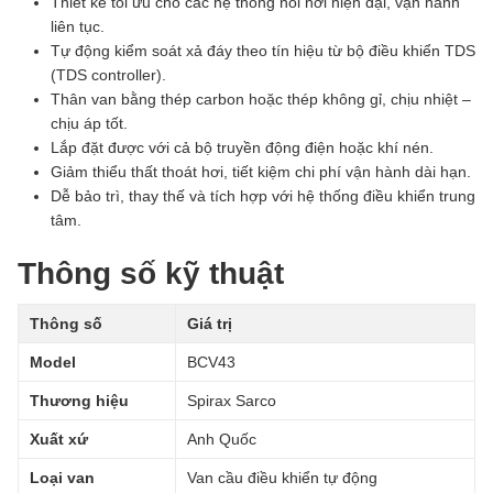
Thiết kế tối ưu cho các hệ thống nồi hơi hiện đại, vận hành
liên tục.
Tự động kiểm soát xả đáy theo tín hiệu từ bộ điều khiển TDS
(TDS controller).
Thân van bằng thép carbon hoặc thép không gỉ, chịu nhiệt –
chịu áp tốt.
Lắp đặt được với cả bộ truyền động điện hoặc khí nén.
Giảm thiểu thất thoát hơi, tiết kiệm chi phí vận hành dài hạn.
Dễ bảo trì, thay thế và tích hợp với hệ thống điều khiển trung
tâm.
Thông số kỹ thuật
Thông số
Giá trị
Model
BCV43
Thương hiệu
Spirax Sarco
Xuất xứ
Anh Quốc
Loại van
Van cầu điều khiển tự động