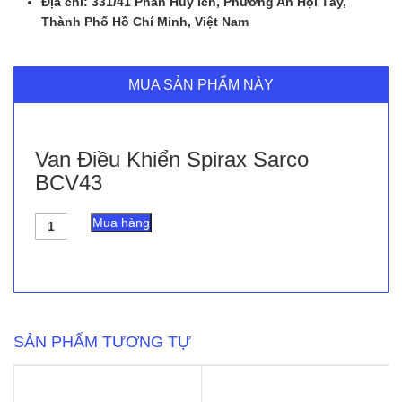
Địa chỉ: 331/41 Phan Huy Ích, Phường An Hội Tây,
Thành Phố Hồ Chí Minh, Việt Nam
MUA SẢN PHẨM NÀY
Van Điều Khiển Spirax Sarco
BCV43
Van
Mua hàng
Điều
Khiển
Spirax
Sarco
BCV43
số
lượng
SẢN PHẨM TƯƠNG TỰ