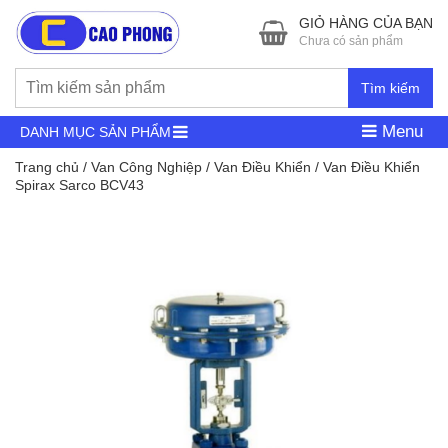
GIỎ HÀNG CỦA BẠN
Chưa có sản phẩm
Tìm kiếm
Menu
DANH MỤC SẢN PHẨM
Trang chủ
/
Van Công Nghiệp
/
Van Điều Khiển
/ Van Điều Khiển
Spirax Sarco BCV43