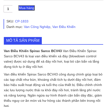
Van
Mua hàng
Điều
Khiển
Spirax
SKU:
CP-1833
Sarco
Danh mục:
Van Công Nghiệp
,
Van Điều Khiển
BCV43
số
lượng
MÔ TẢ SẢN PHẨM
Van Điều Khiển Spirax Sarco BCV43
Van Điều Khiển Spirax
Sarco BCV43 là loại van điều khiển xả đáy (blowdown control
valve) được sử dụng để xả đáy nồi hơi, loại bỏ cặn bẩn và lắng
đọng tích tụ ở đáy nồi hơi.
Van điều khiển Spirax Sarco BCV43 công dụng chính giúp loại bỏ
các tạp chất như bùn, khoáng chất tích tụ dưới đáy nồi hơi, đảm
bảo hiệu suất hoạt động và tuổi thọ của thiết bị. Điều chỉnh chính
xác lưu lượng nước thải ra khỏi đáy nồi hơi, tránh lãng phí nước
và năng lượng. Ngăn ngừa sự hình thành cặn bẩn dày đặc, giảm
thiểu nguy cơ ăn mòn và hư hỏng các thành phần bên trong nồi
hơi.