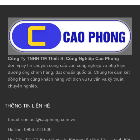
Công Ty TNHH TM Thiết Bị Công Nghiệp Cao Phong
—
đơn vị uy tín chuyên cung cấp van công nghiệp và phụ kiện
đường ống chính hãng, đạt chuẩn quốc tế. Chúng tôi cam kết
đồng hành cùng khách hàng với dịch vụ tư vấn và kỹ thuật
chuyên nghiệp.
THÔNG TIN LIÊN HỆ
Email:
contact@caophong.com.vn
Hotline:
0906.818.600
Địa Chỉ:
331/41 Phan Huy Ích, Phường An Hội Tây, Thành Phố