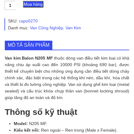
Van
Mua hàng
Kim
Balon
N205
SKU:
capo0270
MF
Danh mục:
Van Công Nghiệp
,
Van Kim
số
lượng
MÔ TẢ SẢN PHẨM
Van kim Balon N205 MF
thuộc dòng van điều tiết kim loại có khả
năng chịu áp suất cao đến 10000 PSI (khoảng 690 bar), được
thiết kế chuyên biệt cho những ứng dụng cần điều tiết dòng chảy
chính xác, đặc biệt trong các hệ thống khí nén, dầu khí, hóa chất
và thiết bị đo lường công nghiệp. Van sử dụng ghế kim loại (metal
seated) và cấu trúc khóa chụp thân van (bonnet locking shroud)
giúp tăng độ an toàn và độ kín.
Thông số kỹ thuật
Model:
N205 MF.
Kiểu kết nối:
Ren ngoài – Ren trong (Male x Female).