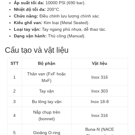
Áp suất tối đa:
10000 PSI (690 bar).
Nhiệt độ tối đa:
200°C.
Chức năng:
Điều chỉnh lưu lượng chính xác.
Kiểu ghế van:
Kim loại (Metal Seated).
Loại tay vặn:
Tay ngang phủ nhựa, dễ thao tác.
Dạng vận hành:
Thủ công (Manual).
Cấu tạo và vật liệu
STT
Bộ phận
Vật liệu
Thân van (FxF hoặc
1
Inox 316
MxF)
2
Tay vặn
Inox 303
3
Bu lông tay vặn
Inox 18-8
Nắp chụp trên
4
Inox 316
(bonnet)
Buna-N (NACE
5
Gioăng O-ring