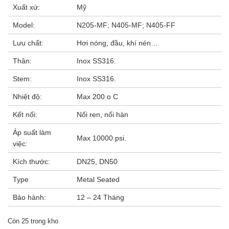
Xuất xứ:
Mỹ
Model:
N205-MF; N405-MF; N405-FF
Lưu chất:
Hơi nóng, đầu, khí nén…
Thân:
Inox SS316.
Stem:
Inox SS316.
Nhiệt độ:
Max 200 o C
Kết nối:
Nối ren, nối hàn
Áp suất làm
Max 10000 psi.
việc:
Kích thước:
DN25, DN50
Type
Metal Seated
Bảo hành:
12 – 24 Tháng
Còn 25 trong kho