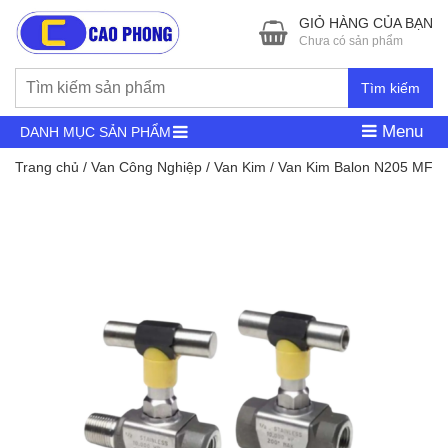
GIỎ HÀNG CỦA BẠN
Chưa có sản phẩm
Tìm kiếm
Menu
DANH MỤC SẢN PHẨM
Trang chủ
/
Van Công Nghiệp
/
Van Kim
/ Van Kim Balon N205 MF