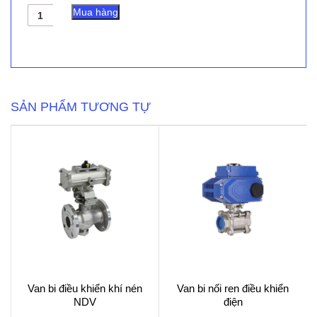
Van
Mua hàng
Kim
Balon
N205
MF
số
lượng
SẢN PHẨM TƯƠNG TỰ
Van bi điều khiển khí nén
Van bi nối ren điều khiển
NDV
điện