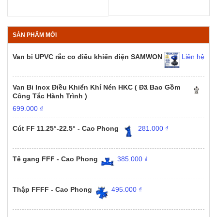
SẢN PHẨM MỚI
Van bi UPVC rắc co điều khiển điện SAMWON
Liên hệ
Van Bi Inox Điều Khiển Khí Nén HKC ( Đã Bao Gồm
Công Tắc Hành Trình )
699.000
₫
Cút FF 11.25°-22.5° - Cao Phong
281.000
₫
Tê gang FFF - Cao Phong
385.000
₫
Thập FFFF - Cao Phong
495.000
₫