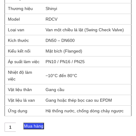
Thương hiệu
Shinyi
Model
RDCV
Loại van
Van một chiều lá lật (Swing Check Valve)
Kích thước
DN50 – DN600
Kiểu kết nối
Mặt bích (Flanged)
Áp suất làm việc
PN10 / PN16 / PN25
Nhiệt độ làm
−10°C đến 80°C
việc
Vật liệu thân
Gang cầu
Vật liệu lá van
Gang hoặc thép bọc cao su EPDM
Ứng dụng
Hệ thống nước, chống dòng chảy ngược
Van
Mua hàng
một
chiều