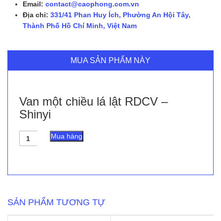
Email:
contact@caophong.com.vn
Địa chỉ:
331/41 Phan Huy Ích, Phường An Hội Tây,
Thành Phố Hồ Chí Minh, Việt Nam
MUA SẢN PHẨM NÀY
Van một chiều lá lật RDCV –
Shinyi
Van
Mua hàng
một
chiều
lá
lật
RDCV
-
Shinyi
SẢN PHẨM TƯƠNG TỰ
số
lượng