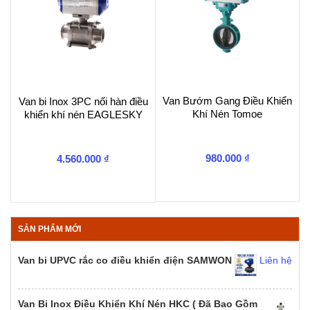
Van Bướm Gang Điều Khiển
Van bi Inox 3PC nối hàn điều
Khí Nén Tomoe
khiển khí nén EAGLESKY
980.000
₫
4.560.000
₫
SẢN PHẨM MỚI
Van bi UPVC rắc co điều khiển điện SAMWON
Liên hệ
Van Bi Inox Điều Khiển Khí Nén HKC ( Đã Bao Gồm