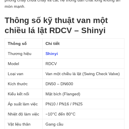
phòng cháy chữa cháy và các hệ thống dẫn chất lỏng không ăn
mòn mạnh.
Thông số kỹ thuật van một
chiều lá lật RDCV – Shinyi
Thông số
Chi tiết
Thương hiệu
Shinyi
Model
RDCV
Loại van
Van một chiều lá lật (Swing Check Valve)
Kích thước
DN50 – DN600
Kiểu kết nối
Mặt bích (Flanged)
Áp suất làm việc
PN10 / PN16 / PN25
Nhiệt độ làm việc
−10°C đến 80°C
Vật liệu thân
Gang cầu