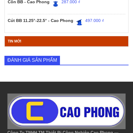
Côn BB - Cao Phong
287.000
₫
Cút BB 11.25°-22.5° - Cao Phong
497.000
₫
TIN MỚI
ĐÁNH GIÁ SẢN PHẨM
Công Ty TNHH TM Thiết Bị Công Nghiệp Cao Phong
—