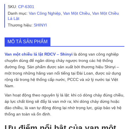
lá
SKU:
CP-6301
lật
Danh mục:
Van Công Nghiệp
,
Van Một Chiều
,
Van Một Chiều
RDCV
Lá Lật
-
Thương hiệu:
SHINYI
Shinyi
số
lượng
MÔ TẢ SẢN PHẨM
Van một chiều lá lật RDCV – Shinyi
là dòng van công nghiệp
chuyên dùng để ngăn dòng chảy ngược trong các hệ thống
đường ống. Sản phẩm được sản xuất bởi thương hiệu
Shinyi
–
một trong những hãng van nổi tiếng tại Đài Loan, được sử dụng
rộng rãi trong hệ thống cấp nước, PCCC và xử lý nước tại Việt
Nam.
Van hoạt động theo nguyên lý lá lật: khi có dòng chảy đúng chiều,
áp lực chất lỏng sẽ đẩy lá van mở ra; khi dòng chảy dừng hoặc
đảo chiều, lá van tự động đóng lại nhờ trọng lực, giúp bảo vệ hệ
thống an toàn và ổn định.
Ưu điểm nổi bật của van một