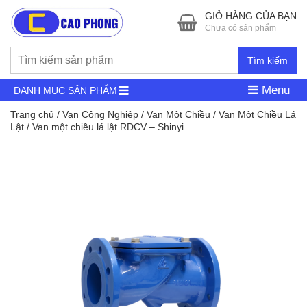
GIỎ HÀNG CỦA BẠN
Chưa có sản phẩm
Tìm kiếm
Menu
DANH MỤC SẢN PHẨM
Trang chủ
/
Van Công Nghiệp
/
Van Một Chiều
/
Van Một Chiều Lá
Lật
/ Van một chiều lá lật RDCV – Shinyi