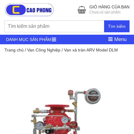
GIỎ HÀNG CỦA BẠN
Chưa có sản phẩm
Tìm kiếm
Menu
DANH MỤC SẢN PHẨM
Trang chủ
/
Van Công Nghiệp
/ Van xả tràn ARV Model DLM