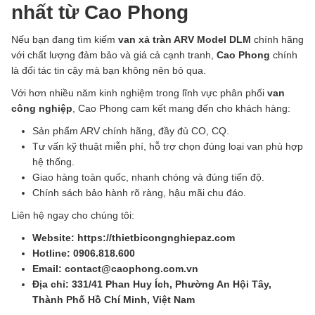
nhất từ Cao Phong
Nếu bạn đang tìm kiếm
van xả tràn ARV Model DLM
chính hãng
với chất lượng đảm bảo và giá cả cạnh tranh,
Cao Phong
chính
là đối tác tin cậy mà bạn không nên bỏ qua.
Với hơn nhiều năm kinh nghiệm trong lĩnh vực phân phối
van
công nghiệp
, Cao Phong cam kết mang đến cho khách hàng:
Sản phẩm ARV chính hãng, đầy đủ CO, CQ.
Tư vấn kỹ thuật miễn phí, hỗ trợ chọn đúng loại van phù hợp
hệ thống.
Giao hàng toàn quốc, nhanh chóng và đúng tiến độ.
Chính sách bảo hành rõ ràng, hậu mãi chu đáo.
Liên hệ ngay cho chúng tôi:
Website: https://thietbicongnghiepaz.com
Hotline: 0906.818.600
Email: contact@caophong.com.vn
Địa chỉ: 331/41 Phan Huy Ích, Phường An Hội Tây,
Thành Phố Hồ Chí Minh, Việt Nam