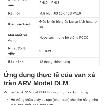
Áp suất làm
PN10 – PN16
việc
Kết nối
Mặt bích JIS 10K / BS PN16
Điều khiển bằng áp lực và kích hoạt từ
Kiểu vận hành
xa
Môi chất sử
Nước sạch trong hệ thống PCCC
dụng
Nhiệt độ làm
0 – 80°C
việc
Bảo hành
12 tháng chính hãng
Ứng dụng thực tế của van xả
tràn ARV Model DLM
Van xả tràn ARV Model DLM thường được sử dụng trong:
Hệ thống chữa cháy deluge (phun tràn) cho kho hàng, nhà
máy hóa chất, nhà máy điện.