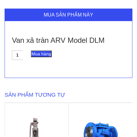
MUA SẢN PHẨM NÀY
Van xả tràn ARV Model DLM
Van
Mua hàng
xả
tràn
ARV
Model
DLM
số
lượng
SẢN PHẨM TƯƠNG TỰ