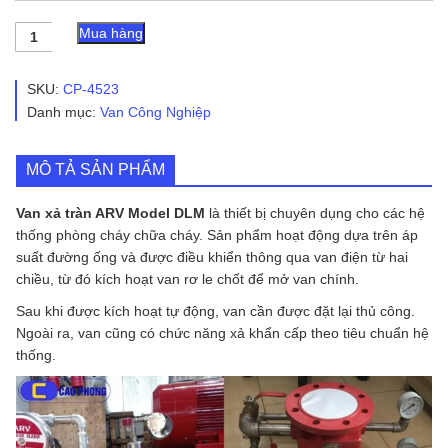
Van
Mua hàng
xả
tràn
ARV
SKU:
CP-4523
Model
Danh mục:
Van Công Nghiệp
DLM
số
lượng
MÔ TẢ SẢN PHẨM
Van xả tràn ARV Model DLM
là thiết bị chuyên dụng cho các hệ
thống phòng cháy chữa cháy. Sản phẩm hoạt động dựa trên áp
suất đường ống và được điều khiển thông qua van điện từ hai
chiều, từ đó kích hoạt van rơ le chốt để mở van chính.
Sau khi được kích hoạt tự động, van cần được đặt lại thủ công.
Ngoài ra, van cũng có chức năng xả khẩn cấp theo tiêu chuẩn hệ
thống.