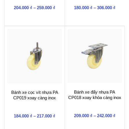
Khoảng
Khoản
204.000
₫
–
259.000
₫
180.000
₫
–
306.000
₫
giá:
giá:
từ
từ
204.000 ₫
180.00
đến
đến
259.000 ₫
306.00
Bánh xe đẩy nhựa PA
Bánh xe cọc vít nhựa PA
CP018 xoay khóa càng inox
CP019 xoay càng inox
Khoản
Khoảng
209.000
₫
–
242.000
₫
184.000
₫
–
217.000
₫
giá:
giá:
từ
từ