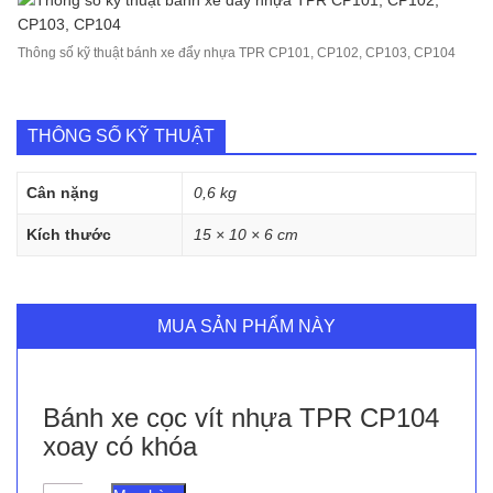
Thông số kỹ thuật bánh xe đẩy nhựa TPR CP101, CP102, CP103, CP104
THÔNG SỐ KỸ THUẬT
Cân nặng
0,6 kg
Kích thước
15 × 10 × 6 cm
MUA SẢN PHẨM NÀY
Bánh xe cọc vít nhựa TPR CP104
xoay có khóa
Bánh