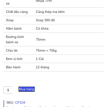
Nhựa TPR
xe
Chất liệu càng
Càng thép mạ kẽm
Xoay
Xoay 360 độ
Hãm bánh
Có khóa
Đường kính
75mm
bánh xe
Chịu tải
75mm = 70kg
Đơn vị tính
1 Cái
Bảo hành
12 tháng
Bánh
Mua hàng
xe
cọc
vít
SKU:
CP104
nhựa