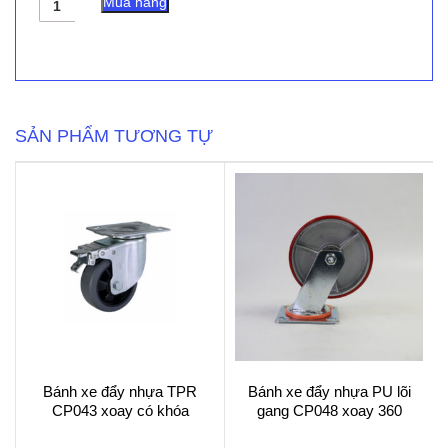
Mua hàng
xe
cọc
vít
nhựa
TPR
CP104
xoay
SẢN PHẨM TƯƠNG TỰ
có
khóa
số
lượng
Bánh xe đẩy nhựa TPR
Bánh xe đẩy nhựa PU lõi
CP043 xoay có khóa
gang CP048 xoay 360