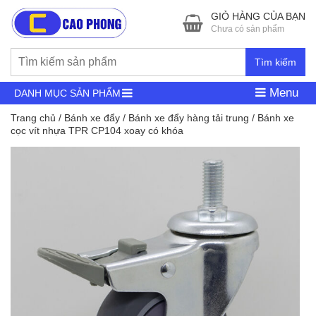
GIỎ HÀNG CỦA BẠN
Chưa có sản phẩm
Tìm kiếm
Menu
DANH MỤC SẢN PHẨM
Trang chủ
/
Bánh xe đẩy
/
Bánh xe đẩy hàng tải trung
/ Bánh xe
cọc vít nhựa TPR CP104 xoay có khóa