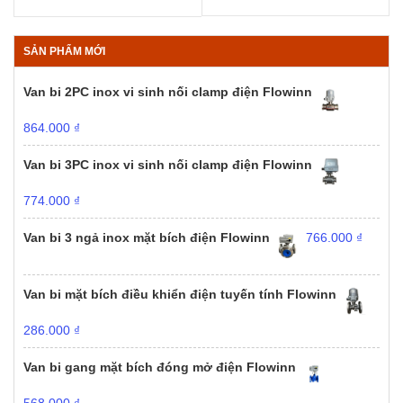
209.00
184.000 ₫
đến
đến
242.00
217.000 ₫
SẢN PHẨM MỚI
Van bi 2PC inox vi sinh nối clamp điện Flowinn
864.000
₫
Van bi 3PC inox vi sinh nối clamp điện Flowinn
774.000
₫
Van bi 3 ngả inox mặt bích điện Flowinn
766.000
₫
Van bi mặt bích điều khiển điện tuyến tính Flowinn
286.000
₫
Van bi gang mặt bích đóng mở điện Flowinn
568.000
₫