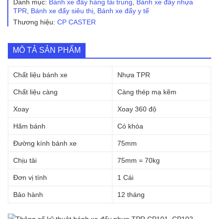
Danh mục:
Bánh xe đẩy hàng tải trung
,
Bánh xe đẩy nhựa
TPR
TPR
,
Bánh xe đẩy siêu thị
,
Bánh xe đẩy y tế
CP104
Thương hiệu:
CP CASTER
xoay
có
khóa
số
MÔ TẢ SẢN PHẨM
lượng
Chất liệu bánh xe
Nhựa TPR
Chất liệu càng
Càng thép mạ kẽm
Xoay
Xoay 360 độ
Hãm bánh
Có khóa
Đường kính bánh xe
75mm
Chịu tải
75mm = 70kg
Đơn vị tính
1 Cái
Bảo hành
12 tháng