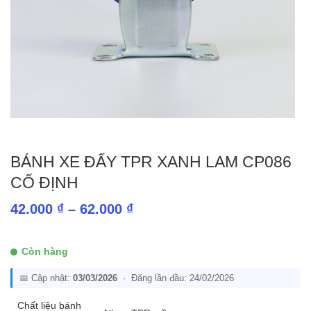
BÁNH XE ĐẨY TPR XANH LAM CP086
CỐ ĐỊNH
Khoảng
42.000
₫
–
62.000
₫
giá:
từ
Còn hàng
42.000 ₫
📅 Cập nhật:
03/03/2026
· Đăng lần đầu: 24/02/2026
đến
62.000 ₫
Chất liệu bánh