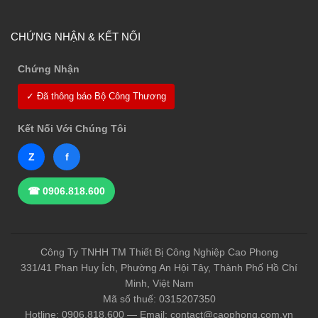
CHỨNG NHẬN & KẾT NỐI
Chứng Nhận
✓ Đã thông báo Bộ Công Thương
Kết Nối Với Chúng Tôi
Z
f
☎ 0906.818.600
Công Ty TNHH TM Thiết Bị Công Nghiệp Cao Phong
331/41 Phan Huy Ích, Phường An Hội Tây, Thành Phố Hồ Chí
Minh, Việt Nam
Mã số thuế: 0315207350
Hotline: 0906.818.600 — Email: contact@caophong.com.vn