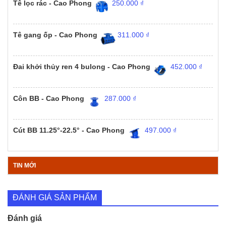
Tê lọc rác - Cao Phong
250.000
₫
Tê gang ốp - Cao Phong
311.000
₫
Đai khởi thủy ren 4 bulong - Cao Phong
452.000
₫
Côn BB - Cao Phong
287.000
₫
Cút BB 11.25°-22.5° - Cao Phong
497.000
₫
TIN MỚI
ĐÁNH GIÁ SẢN PHẨM
Đánh giá