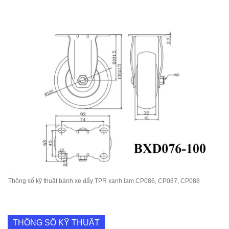
Thông số kỹ thuật bánh xe đẩy TPR xanh lam CP086, CP087, CP088
THÔNG SỐ KỸ THUẬT