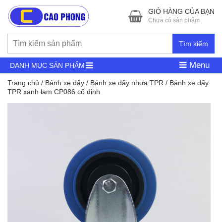
GIỎ HÀNG CỦA BẠN
Chưa có sản phẩm
Tìm kiếm
Menu
DANH MỤC SẢN PHẨM
Trang chủ
/
Bánh xe đẩy
/
Bánh xe đẩy nhựa TPR
/ Bánh xe đẩy
TPR xanh lam CP086 cố định