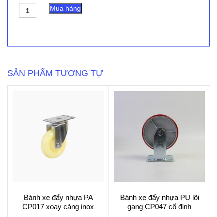
Bánh
Mua hàng
xe
đẩy
TPR
xanh
lam
CP086
cố
SẢN PHẨM TƯƠNG TỰ
định
số
lượng
Bánh xe đẩy nhựa PA
Bánh xe đẩy nhựa PU lõi
CP017 xoay càng inox
gang CP047 cố định