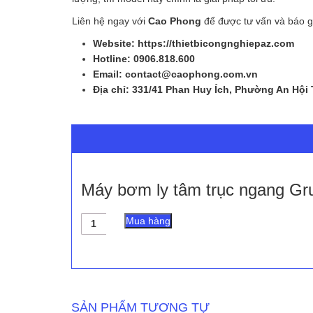
Liên hệ ngay với
Cao Phong
để được tư vấn và báo g
Website: https://thietbicongnghiepaz.com
Hotline: 0906.818.600
Email: contact@caophong.com.vn
Địa chỉ: 331/41 Phan Huy Ích, Phường An Hội
Máy bơm ly tâm trục ngang G
Máy
Mua hàng
bơm
ly
tâm
trục
ngang
Grundfos
SẢN PHẨM TƯƠNG TỰ
NBG