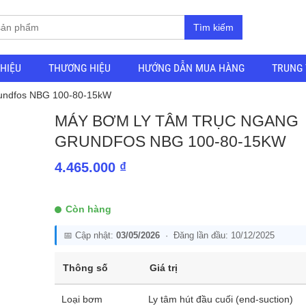
Tìm kiếm
THIỆU
THƯƠNG HIỆU
HƯỚNG DẪN MUA HÀNG
TRUNG 
rundfos NBG 100-80-15kW
MÁY BƠM LY TÂM TRỤC NGANG
GRUNDFOS NBG 100-80-15KW
4.465.000
₫
Còn hàng
📅 Cập nhật:
03/05/2026
· Đăng lần đầu: 10/12/2025
Thông số
Giá trị
Loại bơm
Ly tâm hút đầu cuối (end-suction)