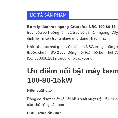
MÔ TẢ SẢN PHẨM
Bơm ly tâm trục ngang Grundfos NBG 100-80-15
trục, cửa xả hướng tâm và trục bố trí nằm ngang. Đây
định và tin cậy trong nhiều ứng dụng khác nhau.
Nhờ cấu trúc nhỏ gọn, việc lắp đặt NBG trong những 
thước chuẩn ISO 2858, đồng thời toàn bộ bơm hút đầu
ISO 990906:2012 trước khi xuất xưởng.
Ưu điểm nổi bật máy bơm
100-80-15kW
Hiệu suất cao
Động cơ được thiết kế với hiệu suất vượt trội, tối ưu
của chất lỏng cần bơm.
Lưu lượng ổn định