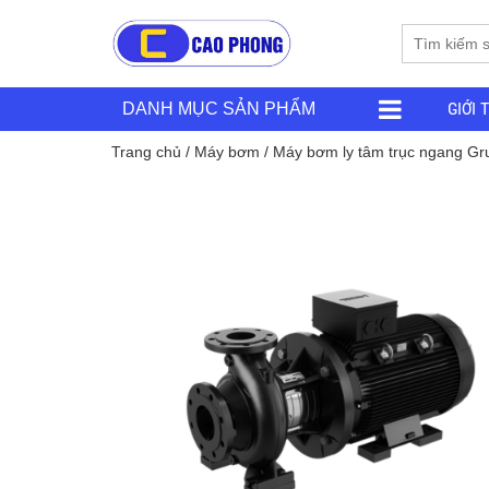
GIỚI 
DANH MỤC SẢN PHẨM
Trang chủ
/
Máy bơm
/ Máy bơm ly tâm trục ngang G