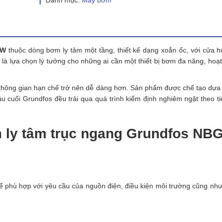
ngang
Grundfos
NBG
100-
80-
15kW
kW
thuộc dòng bơm ly tâm một tầng, thiết kế dạng xoắn ốc, với cửa 
số
 là lựa chọn lý tưởng cho những ai cần một thiết bị bơm đa năng, hoạ
lượng
không gian hạn chế trở nên dễ dàng hơn. Sản phẩm được chế tạo dựa 
 cuối Grundfos đều trải qua quá trình kiểm định nghiêm ngặt theo t
 ly tâm trục ngang Grundfos NB
 để phù hợp với yêu cầu của nguồn điện, điều kiện môi trường cũng như