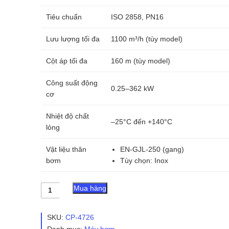
Tiêu chuẩn
ISO 2858, PN16
Lưu lượng tối đa
1100 m³/h (tùy model)
Cột áp tối đa
160 m (tùy model)
Công suất động
0.25–362 kW
cơ
Nhiệt độ chất
–25°C đến +140°C
lỏng
Vật liệu thân
EN-GJL-250 (gang)
bơm
Tùy chọn: Inox
Máy
Mua hàng
bơm
ly
tâm
SKU:
CP-4726
trục
Danh mục:
Máy bơm