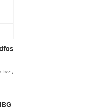
dfos
âm thương
 NBG