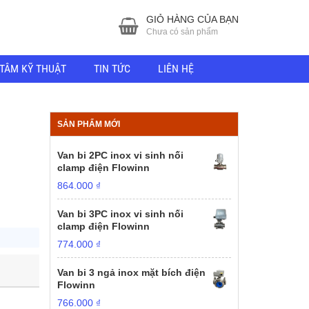
GIỎ HÀNG CỦA BẠN
Chưa có sản phẩm
TÂM KỸ THUẬT
TIN TỨC
LIÊN HỆ
SẢN PHẨM MỚI
Van bi 2PC inox vi sinh nối
clamp điện Flowinn
864.000
₫
Van bi 3PC inox vi sinh nối
clamp điện Flowinn
774.000
₫
Van bi 3 ngả inox mặt bích điện
Flowinn
766.000
₫