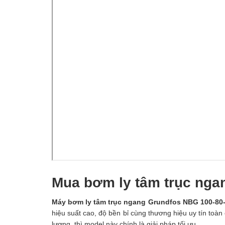
Mua bơm ly tâm trục nga
Máy bơm ly tâm trục ngang Grundfos NBG 100-80
hiệu suất cao, độ bền bỉ cùng thương hiệu uy tín toà
lượng, thì model này chính là giải pháp tối ưu.