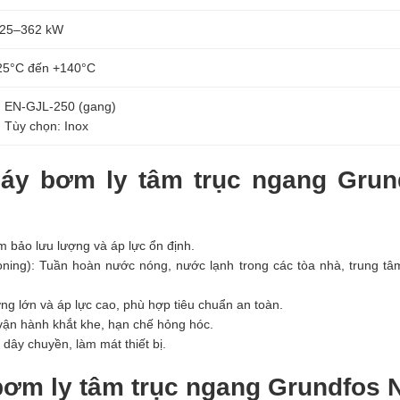
.25–362 kW
25°C đến +140°C
EN-GJL-250 (gang)
Tùy chọn: Inox
áy bơm ly tâm trục ngang Grun
 bảo lưu lượng và áp lực ổn định.
ioning): Tuần hoàn nước nóng, nước lạnh trong các tòa nhà, trung t
g lớn và áp lực cao, phù hợp tiêu chuẩn an toàn.
vận hành khắt khe, hạn chế hỏng hóc.
ây chuyền, làm mát thiết bị.
bơm ly tâm trục ngang Grundfos