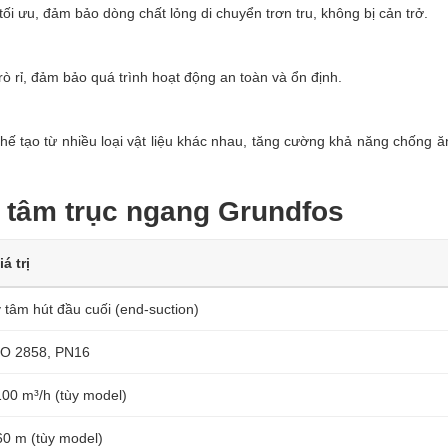
i ưu, đảm bảo dòng chất lỏng di chuyển trơn tru, không bị cản trở.
 rỉ, đảm bảo quá trình hoạt động an toàn và ổn định.
 tạo từ nhiều loại vật liệu khác nhau, tăng cường khả năng chống 
 tâm trục ngang Grundfos
iá trị
 tâm hút đầu cuối (end-suction)
SO 2858, PN16
100 m³/h (tùy model)
60 m (tùy model)