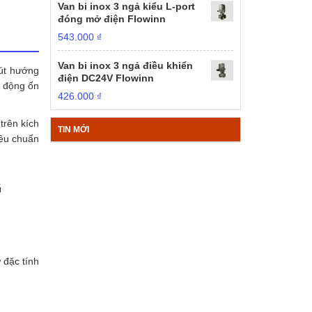
Van bi inox 3 ngả kiểu L-port
đóng mở điện Flowinn
543.000
₫
Van bi inox 3 ngả điều khiển
hút hướng
điện DC24V Flowinn
t động ổn
426.000
₫
trên kích
TIN MỚI
iêu chuẩn
G
 đặc tính