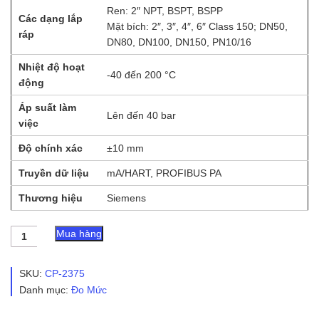
Ren: 2″ NPT, BSPT, BSPP
Các dạng lắp
Mặt bích: 2″, 3″, 4″, 6″ Class 150; DN50,
ráp
DN80, DN100, DN150, PN10/16
Nhiệt độ hoạt
-40 đến 200 °C
động
Áp suất làm
Lên đến 40 bar
việc
Độ chính xác
±10 mm
Truyền dữ liệu
mA/HART, PROFIBUS PA
Thương hiệu
Siemens
Thiêt
Mua hàng
Bị
Đo
Mức
SKU:
CP-2375
SITRANS
Danh mục:
Đo Mức
LR200
số