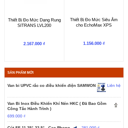
Thiết Bị Đo Mức Siêu Âm
Thiết Bị Đo Mức Dạng Rung
cho EchoMax XPS
SITRANS LVL200
1.156.000
₫
2.167.000
₫
SẢN PHẨM MỚI
Van bi UPVC rắc co điều khiển điện SAMWON
Liên hệ
Van Bi Inox Điều Khiển Khí Nén HKC ( Đã Bao Gồm
Công Tắc Hành Trình )
699.000
₫
Cút FF 11.25°-22.5° - Cao Phong
281.000
₫