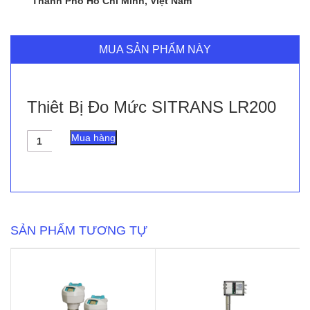
Thành Phố Hồ Chí Minh, Việt Nam
MUA SẢN PHẨM NÀY
Thiêt Bị Đo Mức SITRANS LR200
Thiêt
Mua hàng
Bị
Đo
Mức
SITRANS
LR200
số
lượng
SẢN PHẨM TƯƠNG TỰ