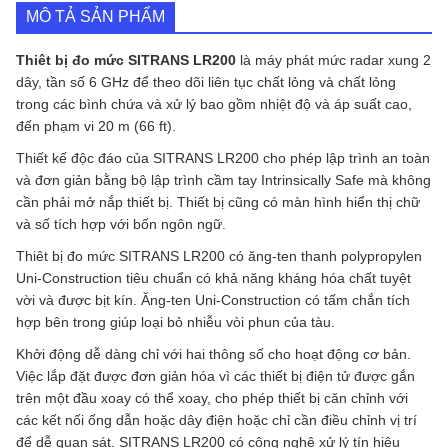
lượng
MÔ TẢ SẢN PHẨM
Thiêt bị đo mức SITRANS LR200
là máy phát mức radar xung 2
dây, tần số 6 GHz để theo dõi liên tục chất lỏng và chất lỏng
trong các bình chứa và xử lý bao gồm nhiệt độ và áp suất cao,
đến phạm vi 20 m (66 ft).
Thiết kế độc đáo của SITRANS LR200 cho phép lập trình an toàn
và đơn giản bằng bộ lập trình cầm tay Intrinsically Safe mà không
cần phải mở nắp thiết bị. Thiết bị cũng có màn hình hiển thị chữ
và số tích hợp với bốn ngôn ngữ.
Thiêt bị đo mức SITRANS LR200 có ăng-ten thanh polypropylen
Uni-Construction tiêu chuẩn có khả năng kháng hóa chất tuyệt
vời và được bịt kín. Ăng-ten Uni-Construction có tấm chắn tích
hợp bên trong giúp loại bỏ nhiễu vòi phun của tàu.
Khởi động dễ dàng chỉ với hai thông số cho hoạt động cơ bản.
Việc lắp đặt được đơn giản hóa vì các thiết bị điện tử được gắn
trên một đầu xoay có thể xoay, cho phép thiết bị căn chỉnh với
các kết nối ống dẫn hoặc dây điện hoặc chỉ cần điều chỉnh vị trí
để dễ quan sát. SITRANS LR200 có công nghệ xử lý tín hiệu