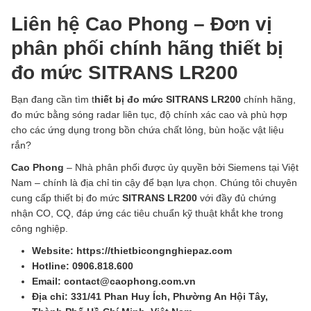
Liên hệ Cao Phong – Đơn vị
phân phối chính hãng thiết bị
đo mức SITRANS LR200
Bạn đang cần tìm t
hiết bị đo mức SITRANS LR200
chính hãng,
đo mức bằng sóng radar liên tục, độ chính xác cao và phù hợp
cho các ứng dụng trong bồn chứa chất lỏng, bùn hoặc vật liệu
rắn?
Cao Phong
– Nhà phân phối được ủy quyền bởi Siemens tại Việt
Nam – chính là địa chỉ tin cậy để bạn lựa chọn. Chúng tôi chuyên
cung cấp thiết bị đo mức
SITRANS LR200
với đầy đủ chứng
nhận CO, CQ, đáp ứng các tiêu chuẩn kỹ thuật khắt khe trong
công nghiệp.
Website: https://thietbicongnghiepaz.com
Hotline: 0906.818.600
Email: contact@caophong.com.vn
Địa chỉ: 331/41 Phan Huy Ích, Phường An Hội Tây,