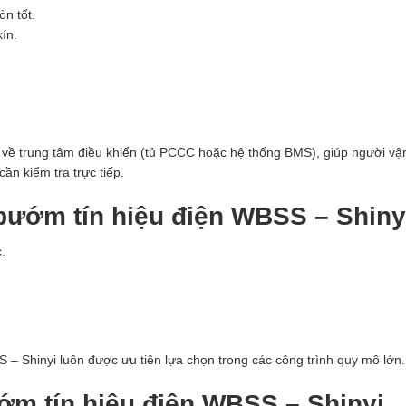
n tốt.
ín.
ệu về trung tâm điều khiển (tủ PCCC hoặc hệ thống BMS), giúp người v
ần kiểm tra trực tiếp.
bướm tín hiệu điện WBSS – Shiny
.
– Shinyi luôn được ưu tiên lựa chọn trong các công trình quy mô lớn.
ớm tín hiệu điện WBSS – Shinyi