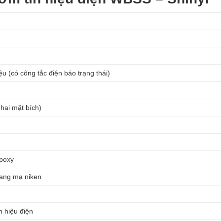
u (có công tắc điện báo trạng thái)
hai mặt bích)
poxy
gang mạ niken
n hiệu điện