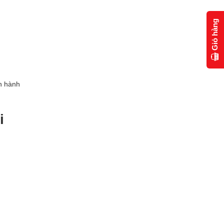
Giỏ hàng
ận hành
i