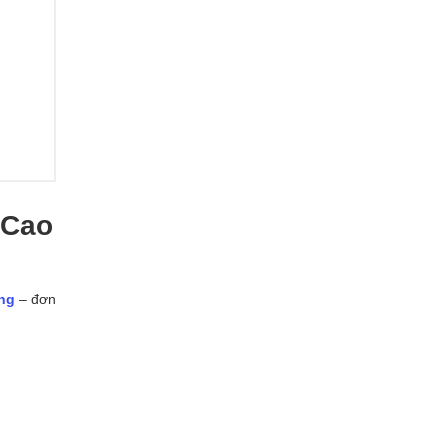
 Cao
ng
– đơn