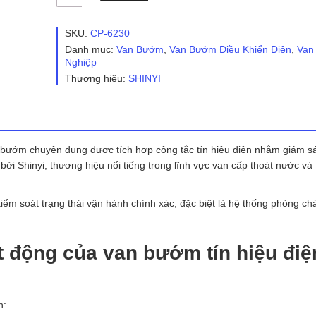
buớm
tín
hiệu
SKU:
CP-6230
điện
Danh mục:
Van Bướm
,
Van Bướm Điều Khiển Điện
,
Van
WBSS
Nghiệp
-
Thương hiệu:
SHINYI
Shinyi
số
lượng
bướm chuyên dụng được tích hợp công tắc tín hiệu điện nhằm giám sá
 bởi
Shinyi
, thương hiệu nổi tiếng trong lĩnh vực van cấp thoát nước v
iểm soát trạng thái vận hành chính xác, đặc biệt là hệ thống phòng c
t động của van bướm tín hiệu điệ
h: