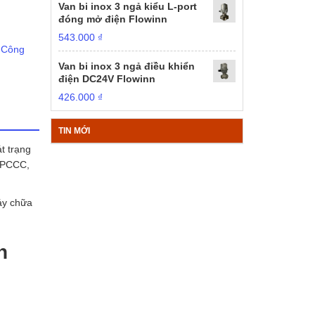
Van bi inox 3 ngả kiểu L-port
đóng mở điện Flowinn
543.000
₫
 Công
Van bi inox 3 ngả điều khiển
điện DC24V Flowinn
426.000
₫
TIN MỚI
t trạng
à PCCC,
háy chữa
n