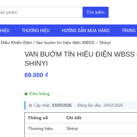
Tìm kiếm
THIỆU
THƯƠNG HIỆU
HƯỚNG DẪN MUA HÀNG
TRUNG 
Điều Khiển Điện
/ Van buớm tín hiệu điện WBSS – Shinyi
VAN BUỚM TÍN HIỆU ĐIỆN WBSS 
SHINYI
69.000
₫
Còn hàng
📅 Cập nhật:
03/05/2026
· Đăng lần đầu: 24/02/2026
Thông số
Chi tiết
Thương hiệu
Shinyi