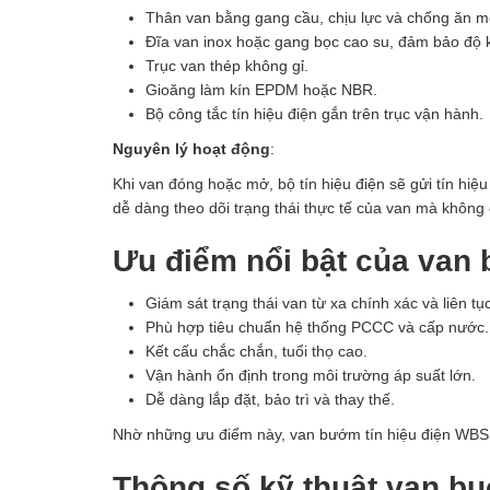
Thân van bằng gang cầu, chịu lực và chống ăn mò
Đĩa van inox hoặc gang bọc cao su, đảm bảo độ k
Trục van thép không gỉ.
Gioăng làm kín EPDM hoặc NBR.
Bộ công tắc tín hiệu điện gắn trên trục vận hành.
Nguyên lý hoạt động
:
Khi van đóng hoặc mở, bộ tín hiệu điện sẽ gửi tín hi
dễ dàng theo dõi trạng thái thực tế của van mà không c
Ưu điểm nổi bật của van 
Giám sát trạng thái van từ xa chính xác và liên tục
Phù hợp tiêu chuẩn hệ thống PCCC và cấp nước.
Kết cấu chắc chắn, tuổi thọ cao.
Vận hành ổn định trong môi trường áp suất lớn.
Dễ dàng lắp đặt, bảo trì và thay thế.
Nhờ những ưu điểm này, van bướm tín hiệu điện WBSS 
Thông số kỹ thuật van bu