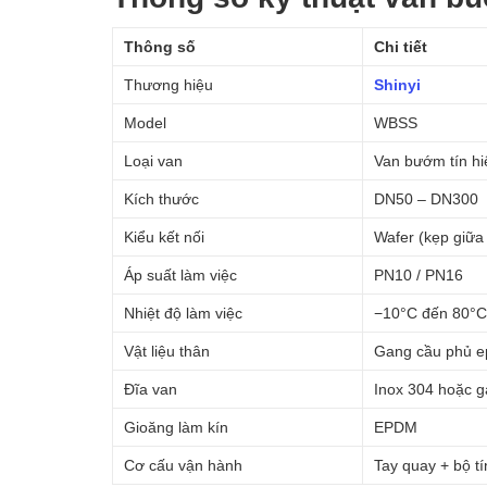
Thông số
Chi tiết
Thương hiệu
Shinyi
Model
WBSS
Loại van
Van bướm tín hiệ
Kích thước
DN50 – DN300
Kiểu kết nối
Wafer (kẹp giữa 
Áp suất làm việc
PN10 / PN16
Nhiệt độ làm việc
−10°C đến 80°C
Vật liệu thân
Gang cầu phủ e
Đĩa van
Inox 304 hoặc 
Gioăng làm kín
EPDM
Cơ cấu vận hành
Tay quay + bộ tí