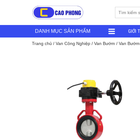
GIỚI 
DANH MỤC SẢN PHẨM
Trang chủ
/
Van Công Nghiệp
/
Van Bướm
/
Van Bướm 