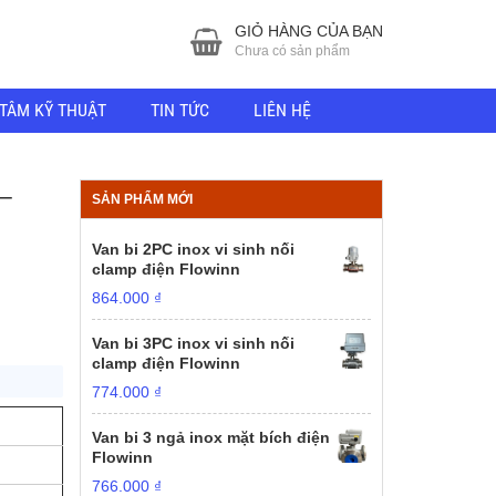
GIỎ HÀNG CỦA BẠN
Chưa có sản phẩm
TÂM KỸ THUẬT
TIN TỨC
LIÊN HỆ
–
SẢN PHẨM MỚI
Van bi 2PC inox vi sinh nối
clamp điện Flowinn
864.000
₫
Van bi 3PC inox vi sinh nối
clamp điện Flowinn
774.000
₫
Van bi 3 ngả inox mặt bích điện
Flowinn
766.000
₫