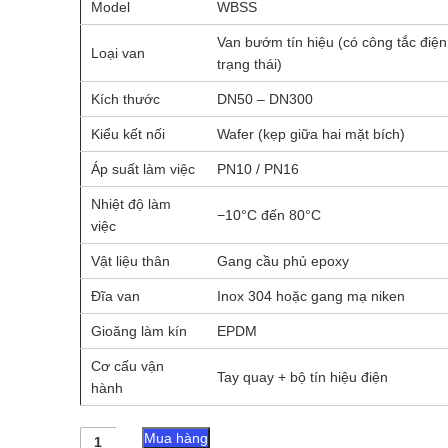
Model
WBSS
Van bướm tín hiệu (có công tắc điệ
Loại van
trạng thái)
Kích thước
DN50 – DN300
Kiểu kết nối
Wafer (kẹp giữa hai mặt bích)
Áp suất làm việc
PN10 / PN16
Nhiệt độ làm
−10°C đến 80°C
việc
Vật liệu thân
Gang cầu phủ epoxy
Đĩa van
Inox 304 hoặc gang mạ niken
Gioăng làm kín
EPDM
Cơ cấu vận
Tay quay + bộ tín hiệu điện
hành
Van
Mua hàng